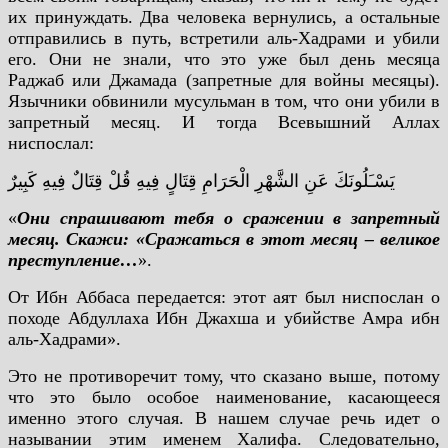
их принуждать. Два человека вернулись, а остальные
отправились в путь, встретили аль-Хадрами и убили
его. Они не знали, что это уже был день месяца
Раджаб или Джамада (запретные для войны месяцы).
Язычники обвинили мусульман в том, что они убили в
запретный месяц. И тогда Всевышний Аллах
ниспослал:
يَسْـَلُونَكَ عَنِ الشَّهْرِ الْحَرَامِ قِتَالٍ فِيهِ قُلْ قِتَالٌ فِيهِ كَبِيرٌ
«
Они спрашивают тебя о сражении в запретный
месяц. Скажи: «Сражаться в этот месяц – великое
преступление…
».
От Ибн Аббаса передается: этот аят был ниспослан о
походе Абдуллаха Ибн Джахша и убийстве Амра ибн
аль-Хадрами».
Это не противоречит тому, что сказано выше, потому
что это было особое наименование, касающееся
именно этого случая. В нашем случае речь идет о
назывании этим именем Халифа. Следовательно,