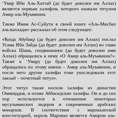
‘Умар Ибн Аль-Хаттаб (да будет доволен им Аллах)
является первым халифом, которого назвали титулом
Амир аль-Муъминин.
Также Имам Ас-Суйути в своей книге «Аль-Мисбах
аль-ваххадж» рассказал об этом следующее:
«Когда Абубакр (да будет доволен им Аллах) послал
Усама Ибн Зайда (да будет доволен им Аллах) во главе
войска Шама, сподвижники (да будет доволен ими
Аллах) обращались к нему «О Амир аль-Муъминин!».
Также к ‘Умару (да будет доволен им Аллах)
обращались по этому имени – Амир аль-Муъминин, и
после него другие халифы тоже унаследовали этот
лакъаб – почетный титул».
Этот титул также носили халифы из династии
Оммеяддов, и позже Аббасидские халифы. Он и до сих
пор используется в отношении некоторых
мусульманских лидеров и современных арабских
монархов. В соответствии с марокканской
конституцией, король Марокко является Амиром аль-