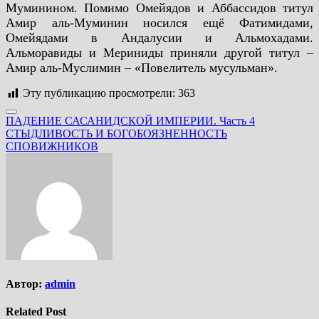
Муминином. Помимо Омейядов и Аббассидов титул
Амир аль-Муминин носился ещё Фатимидами,
Омейядами в Андалусии и Альмохадами.
Альморавиды и Мериниды приняли другой титул –
Амир аль-Муслимин – «Повелитель мусульман».
Эту публикацию просмотрели:
363
Навигация
ПАДЕНИЕ САСАНИДСКОЙ ИМПЕРИИ. Часть 4
СТЫДЛИВОСТЬ И БОГОБОЯЗНЕННОСТЬ
по
СПОВИЖНИКОВ
записям
Автор:
admin
Related Post