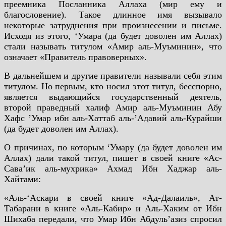
преемника Посланника Аллаха (мир ему и
благословение). Такое длинное имя вызывало
некоторые затруднения при произнесении и письме.
Исходя из этого, ‘Умара (да будет доволен им Аллах)
стали называть титулом «Амир аль-Муъминин», что
означает «Правитель правоверных».
В дальнейшем и другие правители называли себя этим
титулом. Но первым, кто носил этот титул, бесспорно,
является выдающийся государственный деятель,
второй праведный халиф Амир аль-Муъминин Абу
Хафс ’Умар ибн аль-Хаттаб аль-’Адавий аль-Курайши
(да будет доволен им Аллах).
О причинах, по которым ‘Умару (да будет доволен им
Аллах) дали такой титул, пишет в своей книге «Ас-
Сава’ик аль-мухрика» Ахмад Ибн Хаджар аль-
Хайтами:
«Аль-‘Аскари в своей книге «Ад-Далаиль», Ат-
Табарани в книге «Аль-Кабир» и Аль-Хаким от Ибн
Шихаба передали, что Умар Ибн Абдуль’азиз спросил