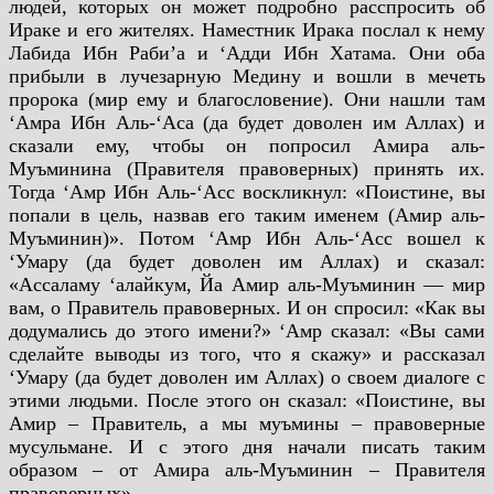
людей, которых он может подробно расспросить об
Ираке и его жителях. Наместник Ирака послал к нему
Лабида Ибн Раби’а и ‘Адди Ибн Хатама. Они оба
прибыли в лучезарную Медину и вошли в мечеть
пророка (мир ему и благословение). Они нашли там
‘Амра Ибн Аль-‘Аса (да будет доволен им Аллах) и
сказали ему, чтобы он попросил Амира аль-
Муъминина (Правителя правоверных) принять их.
Тогда ‘Амр Ибн Аль-‘Асс воскликнул: «Поистине, вы
попали в цель, назвав его таким именем (Амир аль-
Муъминин)». Потом ‘Амр Ибн Аль-‘Асс вошел к
‘Умару (да будет доволен им Аллах) и сказал:
«Ассаламу ‘алайкум, Йа Амир аль-Муъминин — мир
вам, о Правитель правоверных. И он спросил: «Как вы
додумались до этого имени?» ‘Амр сказал: «Вы сами
сделайте выводы из того, что я скажу» и рассказал
‘Умару (да будет доволен им Аллах) о своем диалоге с
этими людьми. После этого он сказал: «Поистине, вы
Амир – Правитель, а мы муъмины – правоверные
мусульмане. И с этого дня начали писать таким
образом – от Амира аль-Муъминин – Правителя
правоверных».