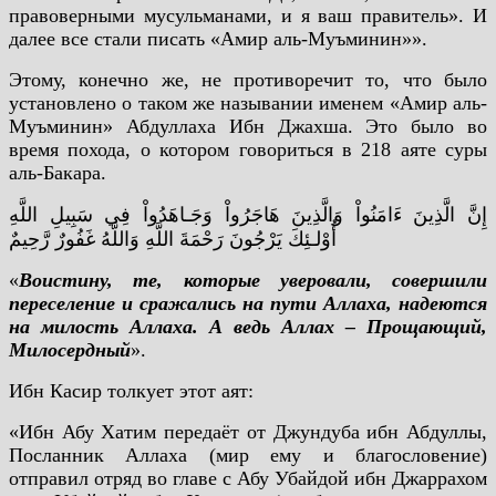
правоверными мусульманами, и я ваш правитель». И
далее все стали писать «Амир аль-Муъминин»».
Этому, конечно же, не противоречит то, что было
установлено о таком же назывании именем «Амир аль-
Муъминин» Абдуллаха Ибн Джахша. Это было во
время похода, о котором говориться в 218 аяте суры
аль-Бакара.
إِنَّ الَّذِينَ ءَامَنُواْ وَالَّذِينَ هَاجَرُواْ وَجَـاهَدُواْ فِي سَبِيلِ اللَّهِ
أُوْلـئِكَ يَرْجُونَ رَحْمَةَ اللَّهِ وَاللَّهُ غَفُورٌ رَّحِيمٌ
«
Воистину, те, которые уверовали, совершили
переселение и сражались на пути Аллаха, надеются
на милость Аллаха. А ведь Аллах – Прощающий,
Милосердный
».
Ибн Касир толкует этот аят:
«Ибн Абу Хатим передаёт от Джундуба ибн Абдуллы,
Посланник Аллаха (мир ему и благословение)
отправил отряд во главе с Абу Убайдой ибн Джаррахом