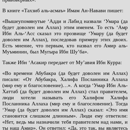
В книге «Тахзиб аль-асмаъ» Имам Ан-Навави пишет:
«Вышеупомянутые ‘Адди и Лабид назвали ‘Умара (да
будет доволен им Аллах) этим именем. То есть ‘Амр
Ибн Аль-‘Асс сказал это прозвище ‘Умару (да будет
доволен им Аллах), последовав примеру этих двоих.
Есть мнение, что первым, кто назвал его Амир аль-
Муъминин, был Мугыра Ибн Шу’ба».
Также Ибн ‘Асакир передает от Му’авия Ибн Курра:
«Во времени Абубакра (да будет доволен им Аллах)
писали: «От Абубакра, Халифа Посланника Аллаха
(мир ему и благословение)…». А когда ‘Умар Ибн Аль-
Хаттаб (да будет доволен им Аллах) стал правителем,
люди хотели называть его Халифом Халифа
Посланника Аллаха (мир ему и благословение). Тогда
‘Умар (да будет доволен им Аллах) сказал: «Это имя
становится слишком длинным». Люди ему ответили:
«Нет, ведь мы назначили тебя правителем над нами, и
ты наш Амир». Он ответил: «Да, это так, вы являетесь