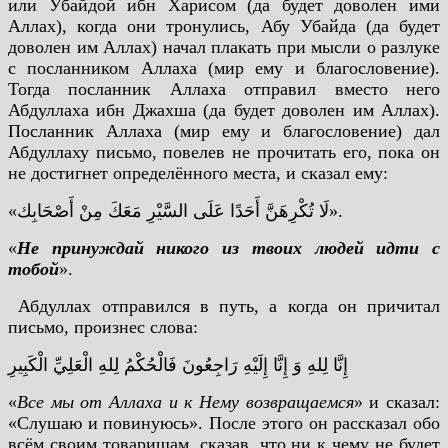
или Убайдой ибн Харисом (да будет доволен ими
Аллах), когда они тронулись, Абу Убайда (да будет
доволен им Аллах) начал плакать при мысли о разлуке
с посланником Аллаха (мир ему и благословение).
Тогда посланник Аллаха отправил вместо него
Абдуллаха ибн Джахша (да будет доволен им Аллах).
Посланник Аллаха (мир ему и благословение) дал
Абдуллаху письмо, повелев не прочитать его, пока он
не достигнет определённого места, и сказал ему:
«لَا تُكْرِهَنَّ أَحَدًا عَلَى السَّيْرِ مَعَكَ مِنْ أَصْحَابِك».
«
Не принуждай никого из твоих людей идти с
тобой
».
Абдуллах отправился в путь, а когда он причитал
письмо, произнес слова:
إِنَّا لِلهِ وَ إِنَّا إِلَيْهِ رَاجِعُونَ فَالْحُكْمُ لِلهِ الْعَلِيِّ الْكَبِيرِ
«
Все мы от Аллаха и к Нему возвращаемся
» и сказал:
«Слушаю и повинуюсь». После этого он рассказал обо
всём своим товарищам, сказав, что ни к чему не будет