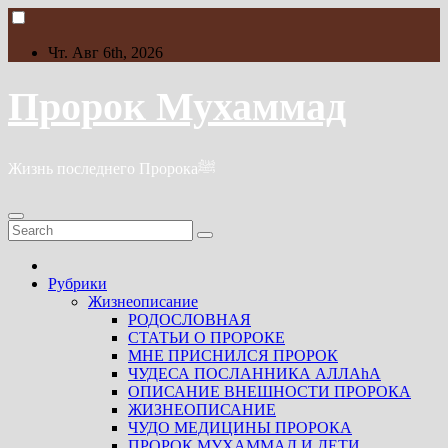
Skip
to
content
Чт. Авг 6th, 2026
Пророк Мухаммад
Жизнь последнего Пророкаﷺ
Рубрики
Жизнеописание
РОДОСЛОВНАЯ
СТАТЬИ О ПРОРОКЕ
МНЕ ПРИСНИЛСЯ ПРОРОК
ЧУДЕСА ПОСЛАННИКА АЛЛАhА
ОПИСАНИЕ ВНЕШНОСТИ ПРОРОКА
ЖИЗНЕОПИСАНИЕ
ЧУДО МЕДИЦИНЫ ПРОРОКА
ПРОРОК МУХАММАД И ДЕТИ