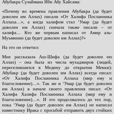
Абубакра Сулаймана Ибн Абу Хайсама:
«Почему во времена правления Абубакра (да будет
доволен им Аллах) писали «От Халифа Посланника
Аллаха…», а когда халифом стал ‘Умар (да будет
доволен им Аллах) сначала также писали – от
халифа… Кто же первым написал от Амир аль-
Муъминин (да будет доволен им Аллах)?»
На это он ответил:
Мне рассказала Аш-Шифа (да будет доволен ею
Аллах) – она была из числа мухаджиров (людей,
переселившихся в Медину до открытия Мекки):
Абубакр (да будет доволен им Аллах) всегда писал:
«От Халифа Посланника Аллаха (мир ему и
благословение)…». Так же и ‘Умар (да будет доволен
им Аллах) в начале своего правления писал: «От
Халифа Халифа Посланника Аллаха (мир ему и
благословение)…». И это продолжалось до тех пор,
пока ‘Умар (да будет доволен им Аллах) не написал
наместнику Ирака с просьбой отправить двух стойких