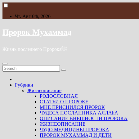
Skip
to
content
Чт. Авг 6th, 2026
Пророк Мухаммад
Жизнь последнего Пророкаﷺ
Рубрики
Жизнеописание
РОДОСЛОВНАЯ
СТАТЬИ О ПРОРОКЕ
МНЕ ПРИСНИЛСЯ ПРОРОК
ЧУДЕСА ПОСЛАННИКА АЛЛАhА
ОПИСАНИЕ ВНЕШНОСТИ ПРОРОКА
ЖИЗНЕОПИСАНИЕ
ЧУДО МЕДИЦИНЫ ПРОРОКА
ПРОРОК МУХАММАД И ДЕТИ