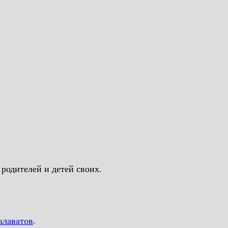
к же, как чтит родителей и детей своих.
алаватов
.