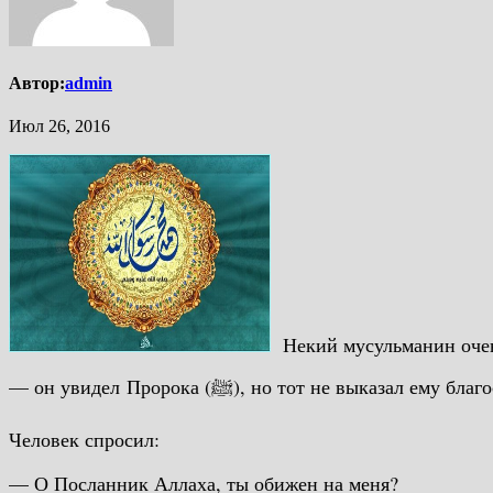
Автор:
admin
Июл 26, 2016
Некий мусульманин очен
— он увидел Пророка (ﷺ), но тот не выказал ем
Человек спросил:
— О Посланник Аллаха, ты обижен на меня?