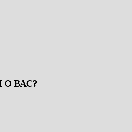
АННИК АЛЛАhА ﷺ УЗНАЛ О ВАС?