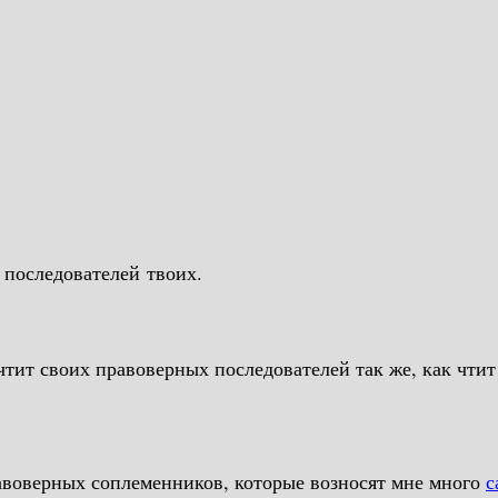
 последователей твоих.
о я слышал от исламских ученых, что Пророк (ﷺ) чтит своих правоверных последователей та
равоверных соплеменников, которые возносят мне много
с