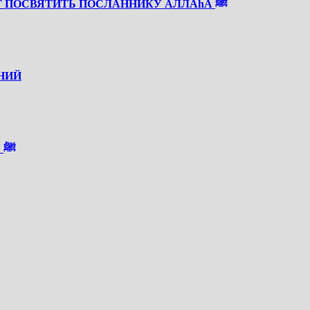
СКОРО РАБИУЛЬ АВВАЛЬ — ВРЕМЯ, КОТОРОЕ СТОИТ ПОСВЯТИТЬ ПОСЛАННИКУ АЛЛАhА ﷺ
НИЙ
О СОКРАЩЕННОМ НАПИСАНИИ САЛАВАТА ПРОРОКУ ﷺ