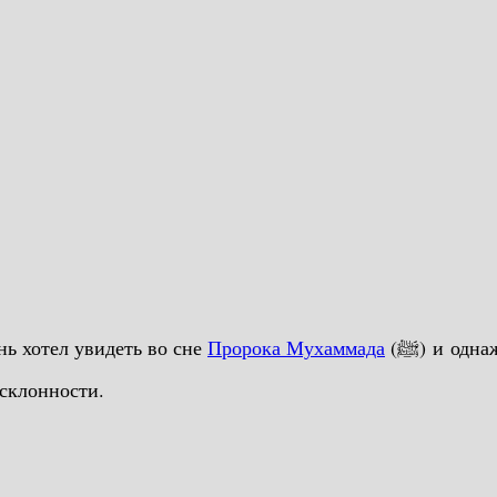
ь хотел увидеть во сне
Пророка Мухаммада
(ﷺ) и однажды заснул с мольбой об этом. Его желание исполнилось
у благосклонности.