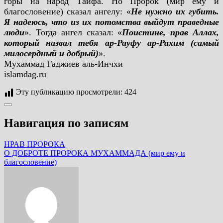
горы на народ Таифа. Но Пророк (мир ему и
благословение) сказал ангелу: «
Не нужно их губить.
Я надеюсь, что из их потомства выйдут праведные
люди
». Тогда ангел сказал: «
Поистине, прав Аллах,
который назвал тебя ар-Рауфу ар-Рахим (самый
милосердный и добрый)
».
Мухаммад Гаджиев аль-Инчхи
islamdag.ru
Эту публикацию просмотрели:
424
Навигация по записям
НРАВ ПРОРОКА
О ДОБРОТЕ ПРОРОКА МУХАММАДА (мир ему и
благословение)