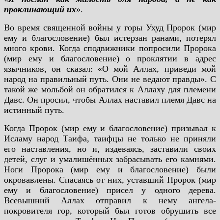
проклинающий их
».
Во время священной войны у горы Ухуд Пророк (мир
ему и благословение) был истерзан ранами, потерял
много крови. Когда сподвижники попросили Пророка
(мир ему и благословение) о проклятии в адрес
язычников, он сказал: «О мой Аллах, приведи мой
народ на правильный путь. Они не ведают правды». С
такой же мольбой он обратился к Аллаху для племени
Давс. Он просил, чтобы Аллах наставил племя Давс на
истинный путь.
Когда Пророк (мир ему и благословение) призывал к
Исламу народ Таифа, таифцы не только не приняли
его наставления, но и, издеваясь, заставили своих
детей, слуг и умалишённых забрасывать его камнями.
Ноги Пророка (мир ему и благословение) были
окровавлены. Спасаясь от них, уставший Пророк (мир
ему и благословение) присел у одного дерева.
Всевышний Аллах отправил к нему ангела-
покровителя гор, который был готов обрушить все