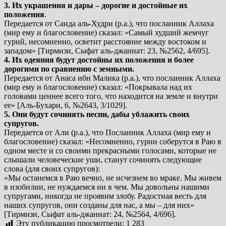
3. Их украшения и дары – дорогие и достойные их
положения
.
Передается от Саида аль-Худри (р.а.), что посланник Аллаха
(мир ему и благословение) сказал: «Самый худший жемчуг
гурий, несомненно, осветит расстояние между востоком и
западом» [Тирмизи, Сыфат аль-джаннат: 23, №2562, 4/695].
4. Их одеяния будут достойны их положения и более
дорогими по сравнению с земными.
Передается от Анаса ибн Малика (р.а.), что посланник Аллаха
(мир ему и благословение) сказал: «Покрывала над их
головами ценнее всего того, что находится на земле и внутри
ее» [Аль-Бухари, 6, №2643, 3/1029].
5. Они будут сочинять песни, дабы ублажить своих
супругов.
Передается от Али (р.а.), что Посланник Аллаха (мир ему и
благословение) сказал: «Несомненно, гурии соберутся в Раю в
одном месте и со своими прекрасными голосами, которые не
слышали человеческие уши, станут сочинять следующие
слова (для своих супругов):
«Мы останемся в Раю вечно, не исчезнем во мраке. Мы живем
в изобилии, не нуждаемся ни в чем. Мы довольны нашими
супругами, никогда не проявим злобу. Радостная весть для
наших супругов, они созданы для нас, а мы – для них»
[Тирмизи, Сыфат аль-джаннат: 24, №2564, 4/696].
Эту публикацию просмотрели:
1 283