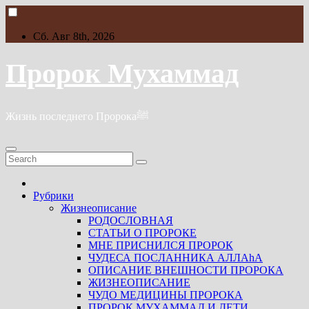
Skip
to
content
Сб. Авг 8th, 2026
Пророк Мухаммад
Жизнь последнего Пророкаﷺ
Рубрики
Жизнеописание
РОДОСЛОВНАЯ
СТАТЬИ О ПРОРОКЕ
МНЕ ПРИСНИЛСЯ ПРОРОК
ЧУДЕСА ПОСЛАННИКА АЛЛАhА
ОПИСАНИЕ ВНЕШНОСТИ ПРОРОКА
ЖИЗНЕОПИСАНИЕ
ЧУДО МЕДИЦИНЫ ПРОРОКА
ПРОРОК МУХАММАД И ДЕТИ