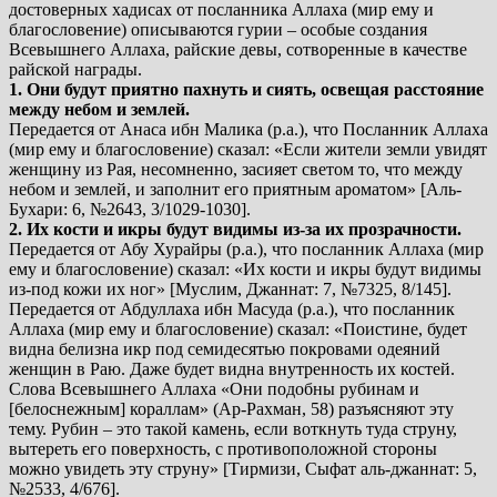
достоверных хадисах от посланника Аллаха (мир ему и
благословение) описываются гурии – особые создания
Всевышнего Аллаха, райские девы, сотворенные в качестве
райской награды.
1. Они будут приятно пахнуть и сиять, освещая расстояние
между небом и землей.
Передается от Анаса ибн Малика (р.а.), что Посланник Аллаха
(мир ему и благословение) сказал: «Если жители земли увидят
женщину из Рая, несомненно, засияет светом то, что между
небом и землей, и заполнит его приятным ароматом» [Аль-
Бухари: 6, №2643, 3/1029-1030].
2. Их кости и икры будут видимы из-за их прозрачности.
Передается от Абу Хурайры (р.а.), что посланник Аллаха (мир
ему и благословение) сказал: «Их кости и икры будут видимы
из-под кожи их ног» [Муслим, Джаннат: 7, №7325, 8/145].
Передается от Абдуллаха ибн Масуда (р.а.), что посланник
Аллаха (мир ему и благословение) сказал: «Поистине, будет
видна белизна икр под семидесятью покровами одеяний
женщин в Раю. Даже будет видна внутренность их костей.
Слова Всевышнего Аллаха «Они подобны рубинам и
[белоснежным] кораллам» (Ар-Рахман, 58) разъясняют эту
тему. Рубин – это такой камень, если воткнуть туда струну,
вытереть его поверхность, с противоположной стороны
можно увидеть эту струну» [Тирмизи, Сыфат аль-джаннат: 5,
№2533, 4/676].