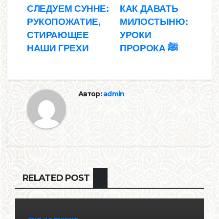
Навигация
СЛЕДУЕМ СУННЕ:
КАК ДАВАТЬ
РУКОПОЖАТИЕ,
МИЛОСТЫНЮ:
по
СТИРАЮЩЕЕ
УРОКИ
записям
НАШИ ГРЕХИ
ПРОРОКА ﷺ
Автор:
admin
RELATED POST