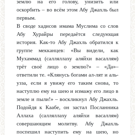
землю на его голову, унизить или
оскорбить – во всём этом Абу Джахль был
первым.
В своде хадисов имама Муслима со слов
Абу Хурайры передаётся следующая
история. Как-то Абу Джахль обратился к
группе мекканцев: «Вы видели, как
Мухаммад (салляллаху аляйхи васаллям)
трёт своё лицо о землю?» – «Да»–
ответили те. «Клянусь богами ал-лят и аль-
узза, если я увижу его таким снова, то
наступлю ему на шею и измажу его лицо в
земле и пыли!» – воскликнул Абу Джахль.
Подойдя к Каабе, он застал Посланника
Аллаха (салляллаху аляйхи васаллям)
совершающим молитву. Абу Джахль
поспешил наступить ему на шею, но