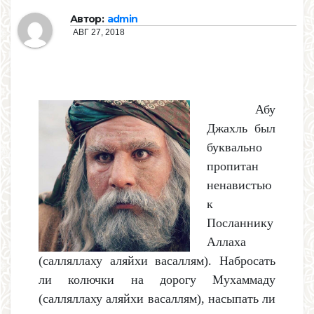
Автор:
admin
АВГ 27, 2018
Абу
Джахль был
буквально
пропитан
ненавистью
к
Посланнику
Аллаха
(салляллаху аляйхи васаллям). Набросать
ли колючки на дорогу Мухаммаду
(салляллаху аляйхи васаллям), насыпать ли