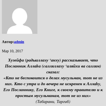
Автор:
admin
Мар 10, 2017
Хузейфа (радыаллаху ‘анху) рассказывает, что
Посланник Аллаhа (cалляллаху ‘аляйхи ва саллям)
сказал:
«Кто не беспокоится о делах мусульман, тот не из
них. Кто с утра и до вечера не искренен к Аллаhу,
Его Посланнику, Его Книге, к своему правителю и к
простым мусульманам, тот не из них»
(Табарани, Таргиб)