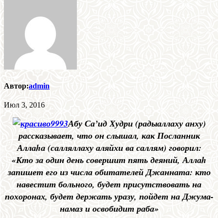
Автор:
admin
Июл 3, 2016
Абу Са’ид Худри (радыаллаху анху)
рассказывает, что он слышал, как Посланник
Аллаhа (салляллаху аляйхи ва саллям) говорил:
«Кто за один день совершит пять деяний, Аллаh
запишет его из числа обитателей Джанната: кто
навестит больного, будет присутствовать на
похоронах, будет держать уразу, пойдет на Джума-
намаз и освобидит раба»