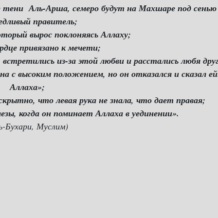
ме тени Аль-Арша, семеро будут на Махшаре под сенью
едливый правитель;
оторый вырос поклоняясь Аллаху;
ердце привязано к мечети;
, встретились из-за этой любви и расстались любя друг
а с высоким положением, но он отказался и сказал ей
Аллаха»;
рытно, что левая рука не знала, что дает правая;
лезы, когда он поминает Аллаха в уединении».
ь-Бухари, Муслим)