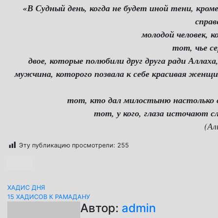
«В Судный день, когда не будет иной тени, кро
справ
молодой человек, к
тот, чье с
двое, которые полюбили друг друга ради Аллаха
мужчина, которого позвала к себе красивая женщин
тот, кто дал милостыню настолько ск
тот, у кого, глаза источают с
(Ал
Эту публикацию просмотрели:
255
Навигация
ХАДИС ДНЯ
15 ХАДИСОВ К РАМАДАНУ
по
Автор:
admin