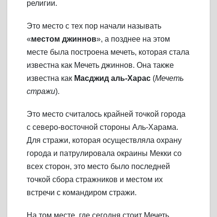
религии.
Это место с тех пор начали называть
«
местом джиннов
», а позднее на этом
месте была построена мечеть, которая стала
известна как Мечеть джиннов. Она также
известна как
Масджид аль-Харас
(
Мечеть
стражи
).
Это место считалось крайней точкой города
с северо-восточной стороны Аль-Харама.
Для стражи, которая осуществляла охрану
города и патрулировала окраины Мекки со
всех сторон, это место было последней
точкой сбора стражников и местом их
встречи с командиром стражи.
На том месте, где сегодня стоит Мечеть