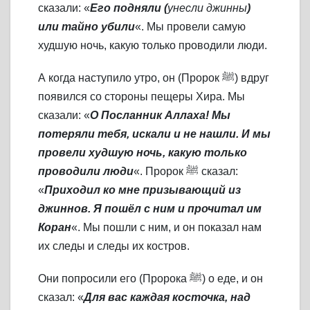
сказали: «
Его подняли (
унесли джинны
)
или тайно убили
«. Мы провели самую
худшую ночь, какую только проводили люди.
А когда наступило утро, он (Пророк ﷺ) вдруг
появился со стороны пещеры Хира. Мы
сказали: «
О Посланник Аллаха! Мы
потеряли тебя, искали и не нашли. И мы
провели худшую ночь, какую только
проводили люди
«. Пророк ﷺ сказал:
«
Приходил ко мне призывающий из
джиннов. Я пошёл с ним и прочитал им
Коран
«. Мы пошли с ним, и он показал нам
их следы и следы их костров.
Они попросили его (Пророка ﷺ) о еде, и он
сказал: «
Для вас каждая косточка, над