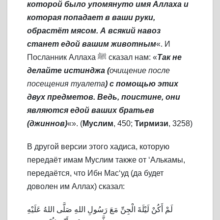
которой было упомянуто имя Аллаха и
которая попадает в ваши руки,
обрастёт мясом. А всякий навоз
станет едой вашим животным
«. И
Посланник Аллаха ﷺ сказал нам: «
Так не
делайте истинджа (
очищение после
посещения туалета
) с помощью этих
двух предметов. Ведь, поистине, они
являются едой ваших братьев
(джиннов)
«». (
Муслим
, 450;
Тирмизи
, 3258)
В другой версии этого хадиса, которую
передаёт имам Муслим также от ‘Алькамы,
передаётся, что Ибн Мас‘уд (да будет
доволен им Аллах) сказал:
لَمْ أَكُنْ لَيْلَةَ الْجِنِّ مَعَ رَسُولِ اللهِ صَلَّى اللهُ عَلَيْهِ