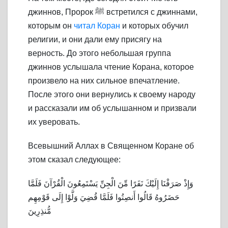
джиннов, Пророк ﷺ встретился с джиннами,
которым он
читал Коран
и которых обучил
религии, и они дали ему присягу на
верность. До этого небольшая группа
джиннов услышала чтение Корана, которое
произвело на них сильное впечатление.
После этого они вернулись к своему народу
и рассказали им об услышанном и призвали
их уверовать.
Всевышний Аллах в Священном Коране об
этом сказал следующее:
وَإِذْ صَرَفْنَا إِلَيْكَ نَفَرًا مِّنَ الْجِنِّ يَسْتَمِعُونَ الْقُرْآنَ فَلَمَّا
حَضَرُوهُ قَالُوا أَنصِتُوا فَلَمَّا قُضِيَ وَلَّوْا إِلَى قَوْمِهِم
مُّنذِرِينَ