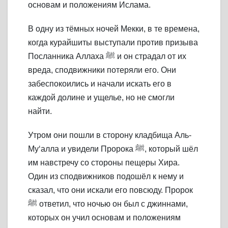
основам и положениям Ислама.
В одну из тёмных ночей Мекки, в те времена,
когда курайшиты выступали против призыва
Посланника Аллаха ﷺ и он страдал от их
вреда, сподвижники потеряли его. Они
забеспокоились и начали искать его в
каждой долине и ущелье, но не смогли
найти.
Утром они пошли в сторону кладбища Аль-
Му‘алла и увидели Пророка ﷺ, который шёл
им навстречу со стороны пещеры Хира.
Один из сподвижников подошёл к нему и
сказал, что они искали его повсюду. Пророк
ﷺ ответил, что ночью он был с джиннами,
которых он учил основам и положениям