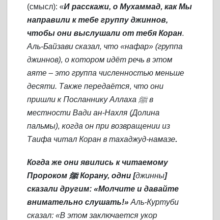
(смысл): «
И расскажи, о Мухаммад, как Мы
направили к тебе группу джиннов,
чтобы они выслушали от тебя Коран
.
Аль-Байзави сказал, что «нафар» (группа
джиннов), о котором идёт речь в этом
аяте – это группа численностью меньше
десяти. Также передаётся, что они
пришли к Посланнику Аллаха
ﷺ в
местности Вади ан-Нахля (Долина
пальмы), когда он при возвращении из
Таифа читал Коран в тахаджуд-намазе
.
Когда же они явились к читаемому
Пророком
ﷺ Корану, одни [
джинны
]
сказали другим: «Молчите и давайте
внимательно слушать!»
Аль-Куртуби
сказал: «В этом заключается укор