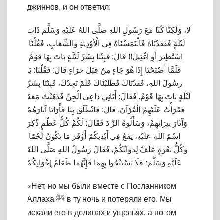
джиннов, и он ответил:
لَا، وَلَكِنَّا كُنَّا مَعَ رَسُولِ اللهِ صَلَّى اللهُ عَلَيْهِ وَسَلَّمَ ذَاتَ
لَيْلَةٍ فَفَقَدْنَاهُ ‌فَالْتَمَسْنَاهُ ‌فِي ‌الْأَوْدِيَةِ ‌وَالشِّعَابِ، فَقُلْنَا:
اسْتُطِيرَ أَوِ اغْتِيلَ!! قَالَ: فَبِتْنَا بِشَرِّ لَيْلَةٍ بَاتَ بِهَا قَوْمٌ.
فَلَمَّا أَصْبَحْنَا إِذَا هُوَ جَاءٍ مِنْ قِبَلَ حِرَاءٍ قَالَ: فَقُلْنَا: يَا
رَسُولَ اللهِ، فَقَدْنَاكَ فَطَلَبْنَاكَ فَلَمْ نَجِدْكَ، فَبِتْنَا بِشَرِّ
لَيْلَةٍ بَاتَ بِهَا قَوْمٌ. فَقَالَ: أَتَانِي دَاعِي الْجِنِّ فَذَهَبْتُ مَعَهُ
فَقَرَأْتُ عَلَيْهِمُ الْقُرْآنَ. قَالَ: فَانْطَلَقَ بِنَا فَأَرَانَا آثَارَهُمْ
وَآثَارَ نِيرَانِهِمْ، وَسَأَلُوهُ الزَّادَ فَقَالَ: لَكُمْ كُلُّ عَظْمٍ ذُكِرَ
اسْمُ اللهِ عَلَيْهِ، يَقَعُ فِي أَيْدِيكُمْ أَوْفَرَ مَا يَكُونُ لَحْمًا.
وَكُلُّ بَعْرَةٍ عَلَفٌ لِدَوَابِّكُمْ، فَقَالَ رَسُولُ اللهِ صَلَّى اللهُ
عَلَيْهِ وَسَلَّمَ: فَلَا تَسْتَنْجُوا بِهِمَا فَإِنَّهُمَا طَعَامُ إِخْوَانِكُمْ
«Нет, но мы были вместе с Посланником
Аллаха ﷺ в ту ночь и потеряли его. Мы
искали его в долинах и ущельях, а потом