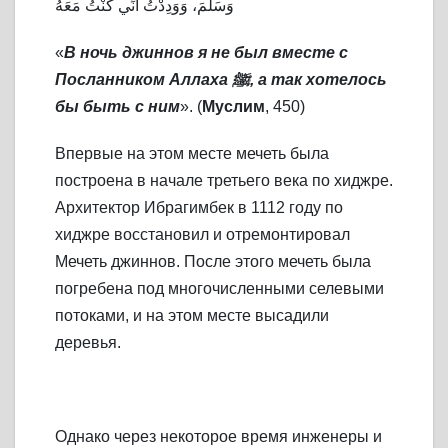
وَسَلَّمَ، وَوَدِدْتُ أَنِّي كُنْتُ مَعَهُ
«
В ночь джиннов я не был вместе с
Посланником Аллаха
ﷺ, а так хотелось
бы быть с ним
». (
Муслим
, 450)
Впервые на этом месте мечеть была
построена в начале третьего века по хиджре.
Архитектор Ибрагимбек в 1112 году по
хиджре восстановил и отремонтировал
Мечеть джиннов. После этого мечеть была
погребена под многочисленными селевыми
потоками, и на этом месте высадили
деревья.
Однако через некоторое время инженеры и