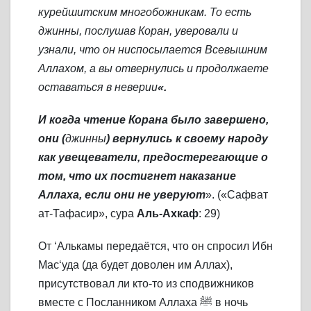
курейшитским многобожникам. То есть
джинны, послушав Коран, уверовали и
узнали, что он ниспосылается Всевышним
Аллахом, а вы отвернулись и продолжаете
оставаться в неверии
«.
И когда чтение Корана было завершено,
они (
джинны
) вернулись к своему народу
как увещеватели, предостерегающие о
том, что их постигнет наказание
Аллаха, если они не уверуют
». («Сафват
ат-Тафасир», сура
Аль-Ахкаф
: 29)
От ‘Алькамы передаётся, что он спросил Ибн
Мас‘уда (да будет доволен им Аллах),
присутствовал ли кто-то из сподвижников
вместе с Посланником Аллаха ﷺ в ночь