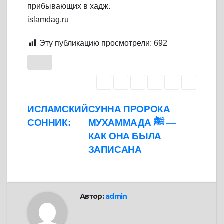
прибывающих в хадж.
islamdag.ru
Эту публикацию просмотрели:
692
Навигация
ИСЛАМСКИЙ
СУННА ПРОРОКА
СОННИК:
МУХАММАДА ﷺ —
по
КАК ОНА БЫЛА
записям
ЗАПИСАНА
Автор:
admin