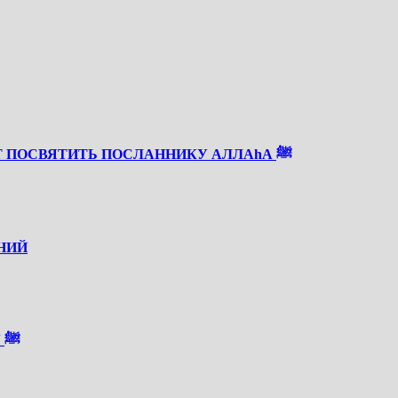
СКОРО РАБИУЛЬ АВВАЛЬ — ВРЕМЯ, КОТОРОЕ СТОИТ ПОСВЯТИТЬ ПОСЛАННИКУ АЛЛАhА ﷺ
НИЙ
О СОКРАЩЕННОМ НАПИСАНИИ САЛАВАТА ПРОРОКУ ﷺ