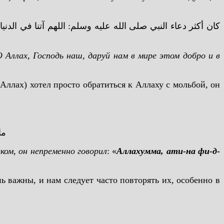
كان أكثر دعاء النبي صلى الله عليه وسلم: اللهم آتنا في الدن
О Аллах, Господь наш, даруй нам в мире этом добро и в
 Аллах) хотел просто обратиться к Аллаху с мольбой, он
ما
еком, он непременно говорил
: «
Аллахумма, ати-на фи-д-
ь важны, и нам следует часто повторять их, особенно в