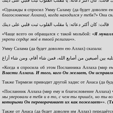
ك قالت: كان أكثر دعائه: يا مقلب القلوب ثبت قلبي على دينك
«Однажды я спросил Умму Саламу (да будет доволен ею
благословение Аллаха), когда находился у тебя?
» Она ск
قالت: كان أكثر دعائه: يا مقلب القلوب ثبت قلبي على دينك
«Чаще всего он обращался с такой мольбой: «
Я мукалл
укрепи сердце моё в твоей религии
«».
Умму Салама (да будет доволен ею Аллах) сказала:
لبه بين أصبعين من أصابع الله، فمن شاء أقام، ومن شاء أزاغ
«Когда я спросила об этом Посланника Аллаха (мир ем
Власти Аллаха​. И того, кого Он желает, Он исправл
Также Тирмизи приводит другой хадис от Анаса (да буд
«Посланник Аллаха (мир ему и благословение Аллаха) 
мы уверовали в тебя и в то, с чем ты пришёл, но ты вс
которыми Он переворачивает их как пожелает»
». (
Т
Также от Анаса (да будет доволен им Аллах) передаёт