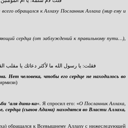
قلت لأم سلمة: يا أم المؤمنين
всего обращался к Аллаху Посланник Аллаха (мир ему и
яющий сердца (от заблуждений к правильному пути…),
فقلت: يا رسول الله ما لأكثر دعائك يا مقلب ال
а. Нет человека, чтобы его сердце не находилось во
Тирмизи)
би ‘аля дини-ка
«. Я спросил его: «
О Посланник Аллаха,
е, сердца (сынов Адама) находятся во Власти Аллаха,
ллаха) обращался к Всевышнему Аллаху с нижеследующей