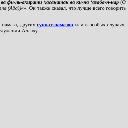
ва фи-ль-ахирати хасанатан ва ки-на ‘азаба-н-нар
(
О
гня (Ада))
«». Он также сказал, что лучше всего говорить
о намаза, других
суннат-намазов
или в особых случаях,
 служении Аллаху.