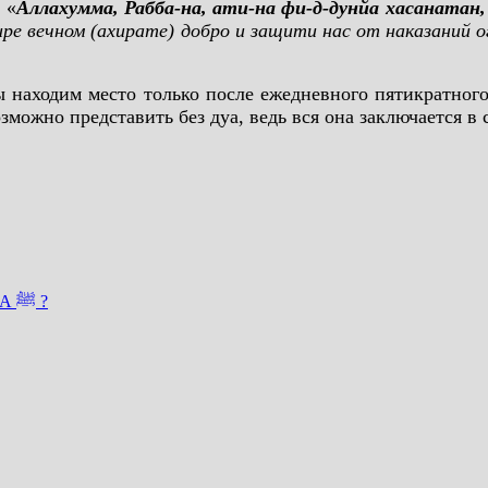
 «
Аллахумма, Рабба-на, ати-на фи-д-дунйа хасанатан, 
ире вечном (ахирате) добро и защити нас от наказаний о
мы находим место только после ежедневного пятикратног
можно представить без дуа, ведь вся она заключается в
СКОЛЬКО ЖЕН И ДЕТЕЙ БЫЛО У ПРОРОКА МУХАММАДА ﷺ ?