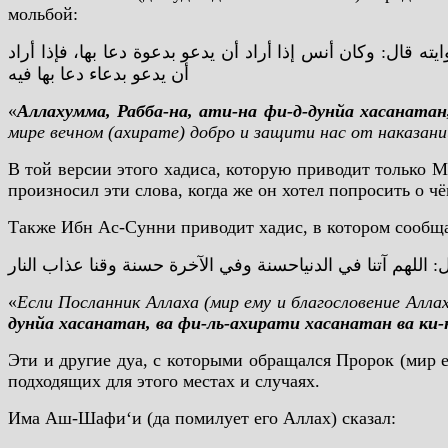
мольбой:
ه قال: وكان أنس إذا أراد أن يدعو بدعوة دعا بها، فإذا أراد
أن يدعو بدعاء دعا بها فيه
«
Аллахумма, Рабба-на, ати-на фи-д-дунйа хасанатан,
мире вечном (ахирате) добро и защити нас от наказаний
В той версии этого хадиса, которую приводит только Му
произносил эти слова, когда же он хотел попросить о чё
Также Ибн Ас-Сунни приводит хадис, в котором сообщае
اللهم آتنا في الدنياحسنة وفي الآخرة حسنة وقنا عذاب النار
«
Если Посланник Аллаха (мир ему и благословение Аллах
дунйа хасанатан, ва фи-ль-ахирати хасанатан ва ки-н
Эти и другие дуа, с которыми обращался Пророк (мир е
подходящих для этого местах и случаях.
Има Аш-Шафи‘и (да помилует его Аллах) сказал: