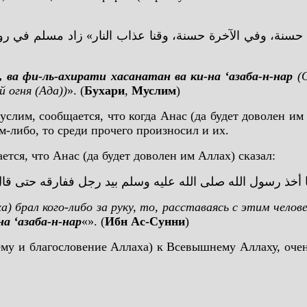
يا حسنة، وفي الآخرة حسنة، وقنا عذاب النار» زاد مسلم في روايت
 ва фи-ль-ахирати хасанатан ва ки-на ‘азаба-н-нар
(
 огня (Ада))
». (
Бухари
,
Муслим
)
слим, сообщается, что когда Анас (да будет доволен им
м-либо, то среди прочего произносил и их.
тся, что Анас (да будет доволен им Аллах) сказал:
 أخذ رسول الله صلى الله عليه وسلم بيد رجل ففارقه حتى قال: 
а) брал кого-либо за руку, то, расставаясь с этим челов
а ‘азаба-н-нар
«». (
Ибн Ас-Сунни
)
му и благословение Аллаха) к Всевышнему Аллаху, очен