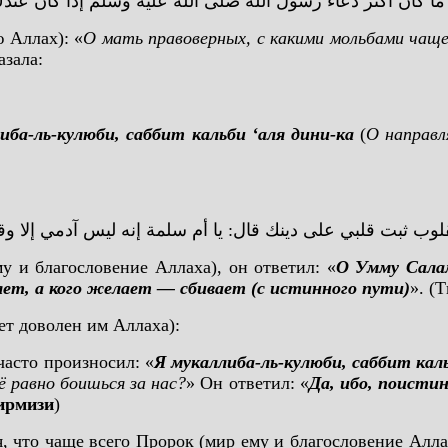
 ما كان أكثر دعاء رسول الله صلى الله عليه وسلم إذا كان عند
 Аллах): «
О мать правоверных, с какими мольбами чаще 
азала:
иба-ль-кулюби, саббит кальби ‘аля дини-ка
(
О направл
قلوب ثبت قلبي على دينك قال: يا أم سلمة إنه ليس آدمي إلا وق
у и благословение Аллаха), он ответил: «
О Умму Салам
яет, а кого желает — сбивает (с истинного пути)
». (
ет доволен им Аллаха):
часто произносил: «
Я мукаллиба-ль-кулюби, саббит каль
ё равно боишься за нас?
» Он ответил: «
Да, ибо, поистин
ирмизи
)
ся, что чаще всего Пророк (мир ему и благословение А