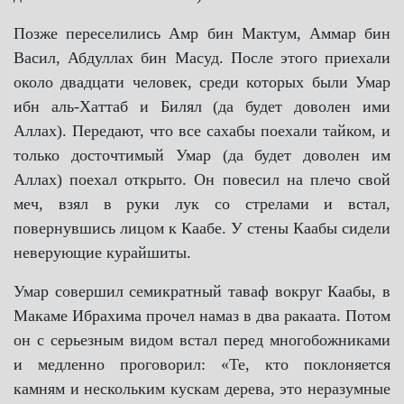
Позже переселились Амр бин Мактум, Аммар бин
Васил, Абдуллах бин Масуд. После этого приехали
около двадцати человек, среди которых были Умар
ибн аль-Хаттаб и Билял (да будет доволен ими
Аллах). Передают, что все сахабы поехали тайком, и
только досточтимый Умар (да будет доволен им
Аллах) поехал открыто. Он повесил на плечо свой
меч, взял в руки лук со стрелами и встал,
повернувшись лицом к Каабе. У стены Каабы сидели
неверующие курайшиты.
Умар совершил семикратный таваф вокруг Каабы, в
Макаме Ибрахима прочел намаз в два ракаата. Потом
он с серьезным видом встал перед многобожниками
и медленно проговорил: «Те, кто поклоняется
камням и нескольким кускам дерева, это неразумные