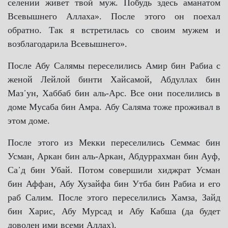
селении живет твой муж. Побудь здесь аманатом
Всевышнего Аллаха». После этого он поехал
обратно. Так я встретилась со своим мужем и
возблагодарила Всевышнего».
После Абу Салямы переселились Амир бин Рабиа с
женой Лейлой бинти Хайсамой, Абдуллах бин
Маз᾿ун, Хаббаб бин аль-Арс. Все они поселились в
доме Мусаба бин Амра. Абу Саляма тоже проживал в
этом доме.
После этого из Мекки переселились Семмас бин
Усман, Аркан бин аль-Аркан, Абдуррахман бин Ауф,
Са᾿д бин Убай. Потом совершили хиджрат Усман
бин Аффан, Абу Хузайфа бин Утба бин Рабиа и его
раб Салим. После этого переселились Хамза, Зайд
бин Харис, Абу Мурсад и Абу Кабша (да будет
доволен ими всеми Аллах).