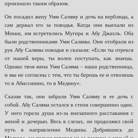
произошло таким образом.
Он посадил жену Умм Саляму и дочь на верблюда, а
сам держал его за поводья. Когда они выехали из
Мекки, им встретились Мугира и Абу Джахль. Оба
были родственниками Умм Салямы. Они отобрали из
рук Абу Салямы поводья и сказали: «Если ты отрекся
от нашей веры, ты волен поступать, как знаешь.
Однако твоя жена Умм Саляма ‒ наша родственница,
и мы не согласны с тем, что ты берешь ее и отвозишь
то в Абиссинию, то в Медину».
Сказав так, они забрали Умм Саляму и ее дочь с
собой. Абу Саляма остался в степи совершенно один.
У него горела душа из-за внезапного расставания с
женой и дочерью. Весь в слезах, он продолжил свой
путь в направлении Медины. Добравшись до