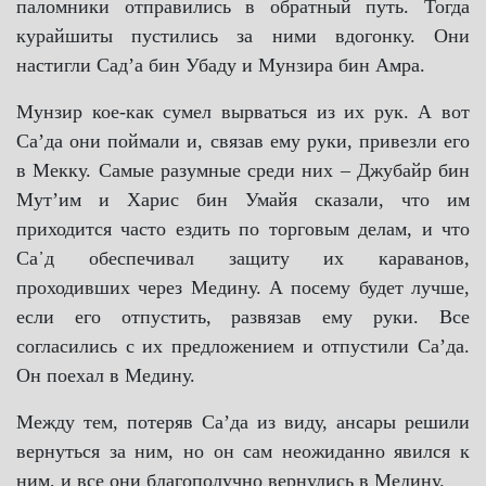
паломники отправились в обратный путь. Тогда
курайшиты пустились за ними вдогонку. Они
настигли Садʼа бин Убаду и Мунзира бин Амра.
Мунзир кое-как сумел вырваться из их рук. А вот
Саʼда они поймали и, связав ему руки, привезли его
в Мекку. Самые разумные среди них ‒ Джубайр бин
Мутʼим и Харис бин Умайя сказали, что им
приходится часто ездить по торговым делам, и что
Са᾿д обеспечивал защиту их караванов,
проходивших через Медину. А посему будет лучше,
если его отпустить, развязав ему руки. Все
согласились с их предложением и отпустили Саʼда.
Он поехал в Медину.
Между тем, потеряв Саʼда из виду, ансары решили
вернуться за ним, но он сам неожиданно явился к
ним, и все они благополучно вернулись в Медину.