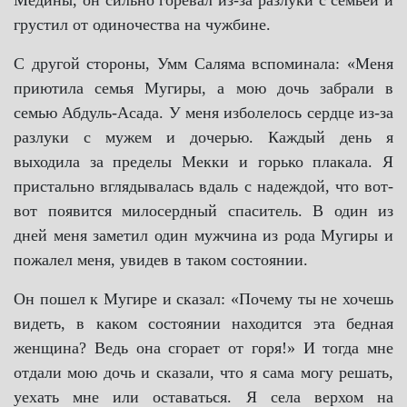
Медины, он сильно горевал из-за разлуки с семьей и
грустил от одиночества на чужбине.
С другой стороны, Умм Саляма вспоминала: «Меня
приютила семья Мугиры, а мою дочь забрали в
семью Абдуль-Асада. У меня изболелось сердце из-за
разлуки с мужем и дочерью. Каждый день я
выходила за пределы Мекки и горько плакала. Я
пристально вглядывалась вдаль с надеждой, что вот-
вот появится милосердный спаситель. В один из
дней меня заметил один мужчина из рода Мугиры и
пожалел меня, увидев в таком состоянии.
Он пошел к Мугире и сказал: «Почему ты не хочешь
видеть, в каком состоянии находится эта бедная
женщина? Ведь она сгорает от горя!» И тогда мне
отдали мою дочь и сказали, что я сама могу решать,
уехать мне или оставаться. Я села верхом на