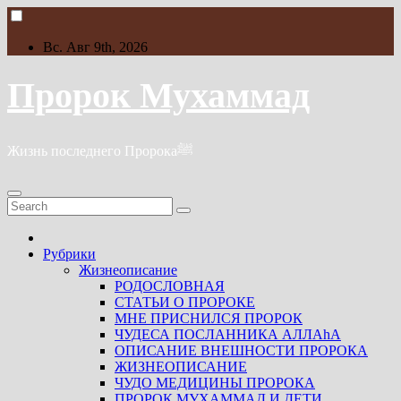
Skip
to
content
Вс. Авг 9th, 2026
Пророк Мухаммад
Жизнь последнего Пророкаﷺ
Рубрики
Жизнеописание
РОДОСЛОВНАЯ
СТАТЬИ О ПРОРОКЕ
МНЕ ПРИСНИЛСЯ ПРОРОК
ЧУДЕСА ПОСЛАННИКА АЛЛАhА
ОПИСАНИЕ ВНЕШНОСТИ ПРОРОКА
ЖИЗНЕОПИСАНИЕ
ЧУДО МЕДИЦИНЫ ПРОРОКА
ПРОРОК МУХАММАД И ДЕТИ