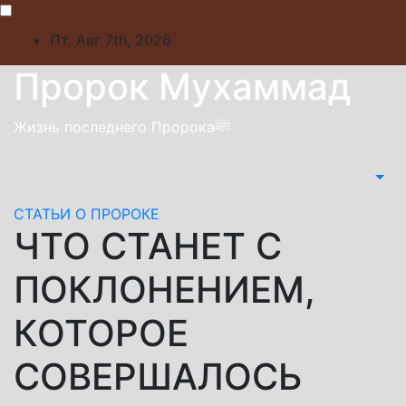
Skip
to
Пт. Авг 7th, 2026
content
Пророк Мухаммад
Жизнь последнего Пророкаﷺ
СТАТЬИ О ПРОРОКЕ
ЧТО СТАНЕТ С
ПОКЛОНЕНИЕМ,
КОТОРОЕ
СОВЕРШАЛОСЬ