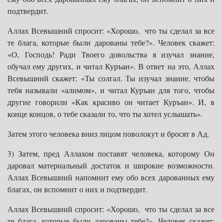
подтвердит.
Аллах Всевышний спросит: «Хорошо, что ты сделал за все
те блага, которые были дарованы тебе?». Человек скажет:
«О, Господь! Ради Твоего довольства я изучал знание,
обучал ему других, и читал Куръан». В ответ на это, Аллах
Всевышний скажет: «Ты солгал. Ты изучал знание, чтобы
тебя называли «алимом», и читал Куръан для того, чтобы
другие говорили «Как красиво он читает Куръан». И, в
конце концов, о тебе сказали то, что ты хотел услышать».
Затем этого человека вниз лицом поволокут и бросят в Ад.
3) Затем, пред Аллахом поставят человека, которому Он
даровал материальный достаток и широкие возможности.
Аллах Всевышний напомнит ему обо всех дарованных ему
благах, он вспомнит о них и подтвердит.
Аллах Всевышний спросит: «Хорошо, что ты сделал за все
те блага, которые были дарованы тебе?». Человек скажет: