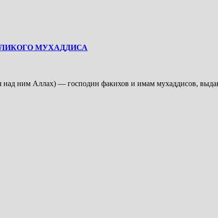
ВЕЛИКОГО МУХАДДИСА
я над ним Аллах) — господин факихов и имам мухаддисов, выд