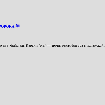
ТАБИИН, ПОКОРИВШИЙ СЕРДЦА СПОДВИЖНИКОВ ПРОРОКА ﷺ
его дуа Увайс аль-Карани (р.а.) — почитаемая фигура в исламско