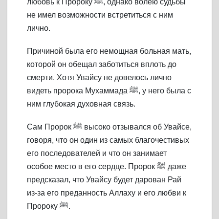
любовь к Пророку ﷺ, однако волею судьбы
не имел возможности встретиться с ним
лично.
Причиной была его немощная больная мать,
которой он обещал заботиться вплоть до
смерти. Хотя Увайсу не довелось лично
видеть пророка Мухаммада ﷺ, у него была с
ним глубокая духовная связь.
Сам Пророк ﷺ высоко отзывался об Увайсе,
говоря, что он один из самых благочестивых
его последователей и что он занимает
особое место в его сердце. Пророк ﷺ даже
предсказал, что Увайсу будет дарован Рай
из-за его преданность Аллаху и его любви к
Пророку ﷺ.