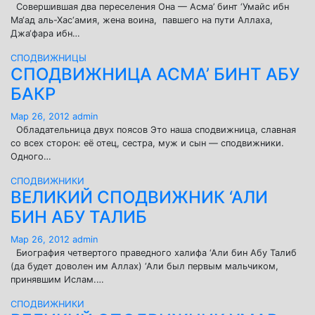
Совершившая два переселения Она — Асма’ бинт ‘Умайс ибн
Ма‘ад аль-Хас‘амия, жена воина, павшего на пути Аллаха,
Джа‘фара ибн…
СПОДВИЖНИЦЫ
СПОДВИЖНИЦА АСМА’ БИНТ АБУ
БАКР
Мар 26, 2012
admin
Обладательница двух поясов Это наша сподвижница, славная
со всех сторон: её отец, сестра, муж и сын — сподвижники.
Одного…
СПОДВИЖНИКИ
ВЕЛИКИЙ СПОДВИЖНИК ‘АЛИ
БИН АБУ ТАЛИБ
Мар 26, 2012
admin
Биография четвертого праведного халифа ‘Али бин Абу Талиб
(да будет доволен им Аллах) ‘Али был первым мальчиком,
принявшим Ислам.…
СПОДВИЖНИКИ