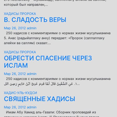
который был направлен,…
ХАДИСЫ ПРОРОКА
В. СЛАДОСТЬ ВЕРЫ
Мар 26, 2012
admin
250 хадисов с комментариями o нормах жизни мусульманина
5. Анас (радыйаллаху анху) передает: «Пророк (саллаллаху
алейхи ва саллям) сказал:…
ХАДИСЫ ПРОРОКА
ОБРЕСТИ СПАСЕНИЕ ЧЕРЕЗ
ИСЛАМ
Мар 26, 2012
admin
250 хадисов с комментариями о нормах жизни мусульманина
١. عَنِ الشّعْبِيّ قَالَ لَمّا قَدِمَ عَدِيّ ابْنُ حَاتِمٍ رَضِيَ الل…
ХАДИС-УЛЬ-КУДСИ
СВЯЩЕННЫЕ ХАДИСЫ
Мар 26, 2012
admin
Имам Абу Хамид аль-Газали: Сборник проповедей из