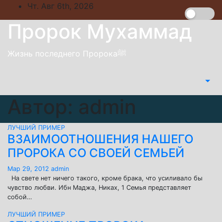
Skip
Чт. Авг 6th, 2026
to
Пророк Мухаммад
content
Жизнь последнего Пророкаﷺ
Автор:
admin
ЛУЧШИЙ ПРИМЕР
ВЗАИМООТНОШЕНИЯ НАШЕГО
ПРОРОКА СО СВОЕЙ СЕМЬЕЙ
Мар 29, 2012
admin
На свете нет ничего такого, кроме брака, что усиливало бы
чувство любви. Ибн Маджа, Никах, 1 Семья представляет
собой…
ЛУЧШИЙ ПРИМЕР