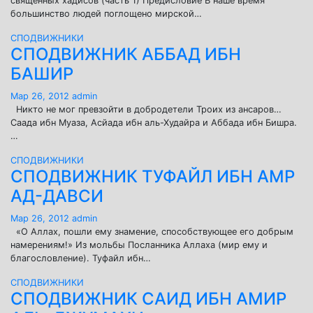
священных хадисов (часть 1) Предисловие В наше время
большинство людей поглощено мирской…
СПОДВИЖНИКИ
СПОДВИЖНИК АББАД ИБН
БАШИР
Мар 26, 2012
admin
Никто не мог превзойти в добродетели Троих из ансаров…
Саада ибн Муаза, Асйада ибн аль-Худайра и Аббада ибн Бишра.
…
СПОДВИЖНИКИ
СПОДВИЖНИК ТУФАЙЛ ИБН АМР
АД-ДАВСИ
Мар 26, 2012
admin
«О Аллах, пошли ему знамение, способствующее его добрым
намерениям!» Из мольбы Посланника Аллаха (мир ему и
благословление). Туфайл ибн…
СПОДВИЖНИКИ
СПОДВИЖНИК САИД ИБН АМИР