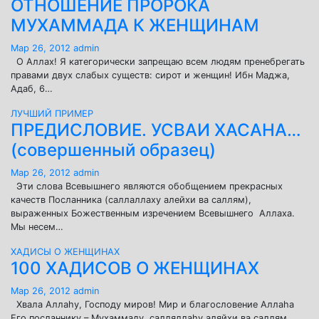
ОТНОШЕНИЕ ПРОРОКА
МУХАММАДА К ЖЕНЩИНАМ
Мар 26, 2012
admin
О Аллах! Я категорически запрещаю всем людям пренебрегать
правами двух слабых существ: сирот и женщин! Ибн Маджа,
Адаб, 6…
ЛУЧШИЙ ПРИМЕР
ПРЕДИСЛОВИЕ. УСВАИ ХАСАНА…
(совершенный образец)
Мар 26, 2012
admin
Эти слова Всевышнего являются обобщением прекрасных
качеств Посланника (саллаллаху алейхи ва саллям),
выраженных Божественным изречением Всевышнего Аллаха.
Мы несем…
ХАДИСЫ О ЖЕНЩИНАХ
100 ХАДИСОВ О ЖЕНЩИНАХ
Мар 26, 2012
admin
Хвала Аллаhу, Господу миров! Мир и благословение Аллаhа
Его посланнику – Мухаммаду, салляллаhу аляйхи ва саллям,