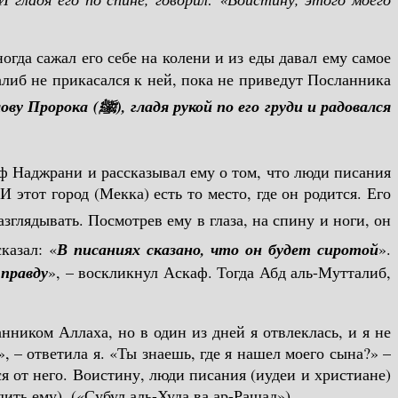
гда сажал его себе на колени и из еды давал ему самое
алиб не прикасался к ней, пока не приведут Посланника
ову Пророка (
ﷺ), гладя рукой по его груди и радовался
ф Наджрани и рассказывал ему о том, что люди писания
 этот город (Мекка) есть то место, где он родится. Его
казал: «
В писаниях сказано, что он будет сиротой
».
 правду
», – воскликнул Аскаф. Тогда Абд аль-Мутталиб,
нником Аллаха, но в один из дней я отвлеклась, и я не
, – ответила я. «Ты знаешь, где я нашел моего сына?» –
ся от него. Воистину, люди писания (иудеи и христиане)
ить ему). («Субул аль-Худа ва ар-Рашад»)