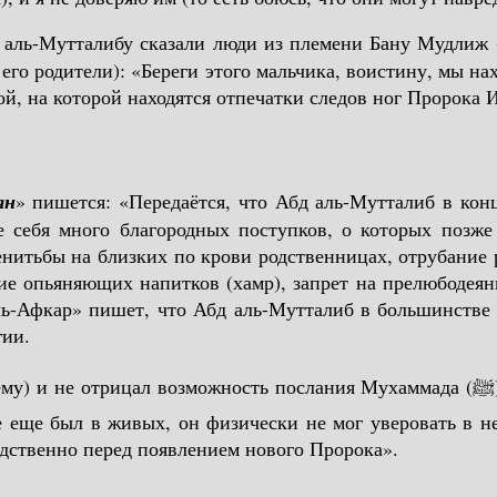
д аль-Мутталибу сказали люди из племени Бану Мудлиж 
 его родители): «Береги этого мальчика, воистину, мы на
, на которой находятся отпечатки следов ног Пророка И
ян
» пишется: «Передаётся, что Абд аль-Мутталиб в кон
 себя много благородных поступков, о которых позже
енитьбы на близких по крови родственницах, отрубание
е опьяняющих напитков (хамр), запрет на прелюбодеяни
ль-Афкар» пишет, что Абд аль-Мутталиб в большинстве
гии.
ть послания Мухаммада (ﷺ) пророком к этой умме. Так как Мухаммад (ﷺ) не был
е еще был в живых, он физически не мог уверовать в 
едственно перед появлением нового Пророка».