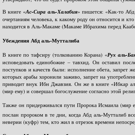
В книге «
Ас-Сира аль-Халабия
» пишется: «Как-то Аб
очертаниям человека, к какому роду он относится и кто
находится в Аль-Макаме (Макаме Ибрахима перед Каабой
Убеждения Абд аль-Мутталиба
В книге по тафсиру (толкованию Корана) «
Рух аль-Ба
исповедовать единобожие – тавхид. Он оставил после
поступков и качеств были: исполнение обета, запрет ж
которых арабы хоронили заживо, запрет на употреблени
приводит внук Ибн Джавзия. Он же в книге «Ибкар а
(мир ему) и совершал богослужение согласно этой рели
Также он придерживался пути Пророка Исмаила (мир ему) и не отрицал возможнос
послан пророком в те дни, когда Абд аль-Мутталиб вс
неверии (куфр) тем, кто жил в отрезок времени непоср