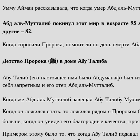
Абд аль-Мутталиб покинул этот мир в возрасте 95 
другие – 82
.
Когда спросили Пророка, помнит ли он день смерти Абд
Детство Пророка (
ﷺ) в доме Абу Талиба
Абу Талиб (его настоящее имя было Абдуманаф) был из 
себя запретным и его отец Абд аль-Мутталиб.
Когда же Абд аль-Мутталиб завещал Абу Талибу Мухаммада (ﷺ), его любовь к Пророку (ﷺ) стала ещё сильнее. Он стал любить его даже больше, че
Когда он ложился спать, то ложился рядом с Пророком (ﷺ), а когда принимал пищу, то давал ему самое лучшее. Любовь Абу Талиба к Пророку (ﷺ) приумножилась еще
больше, когда он увидел его благородные качества, про
Примером этому было то, что когда Абу Талиб подавал 