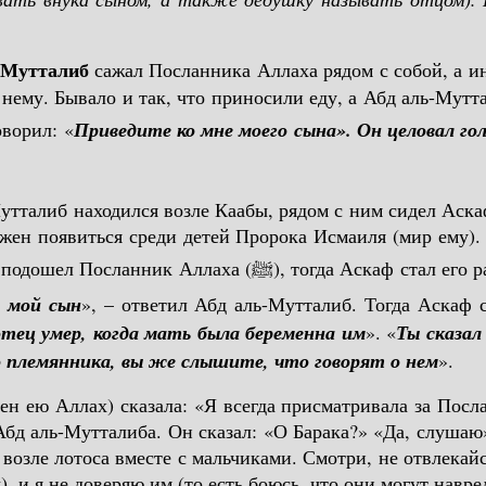
-Мутталиб
сажал Посланника Аллаха рядом с собой, а ино
 нему. Бывало и так, что приносили еду, а Абд аль-Мутт
говорил: «
Приведите ко мне моего сына». Он целовал гол
утталиб находился возле Каабы, рядом с ним сидел Аска
ен появиться среди детей Пророка Исмаиля (мир ему). И
разглядывать. Посмотрев ему в глаза, на спину и ноги, он
 мой сын
», – ответил Абд аль-Мутталиб. Тогда Аскаф с
отец умер, когда мать была беременна им
». «
Ты сказал
 племянника, вы же слышите, что говорят о нем
».
н ею Аллах) сказала: «Я всегда присматривала за Посла
 Абд аль-Мутталиба. Он сказал: «О Барака?» «Да, слушаю»
о возле лотоса вместе с мальчиками. Смотри, не отвлекай
 и я не доверяю им (то есть боюсь, что они могут навред