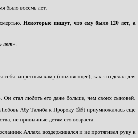
а (ﷺ) тоже плакал, ему в это время было восемь лет.
Некоторые пишут, что ему было 120 лет, а
 смертью.
ь лет
».
я себя запретным хамр (опьяняющее), как это делал для
ства, не привычные детям его возраста.
Посланник Аллаха воздерживался и не протягивал руку к