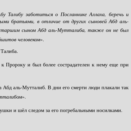
бу Талибу заботиться о Посланнике Аллаха, беречь и
ыми братьями, в отличие от других сыновей Абд аль-
йшитов человеком
».
 Талиба.
утталибом
».
оего дедушки и шёл следом за его погребальными носилками.