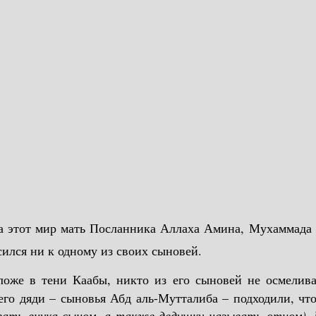
осланника Аллаха Амина, Мухаммада (ﷺ) взял к себе его дедушка со стороны отца, Абд ал
сился ни к одному из своих сыновей.
оже в тени Каабы, никто из его сыновей не осмеливал
его дяди – сыновья Абд аль-Мутталиба – подходили, что
ать внука сыном, а также дедушку называть отцом). И 