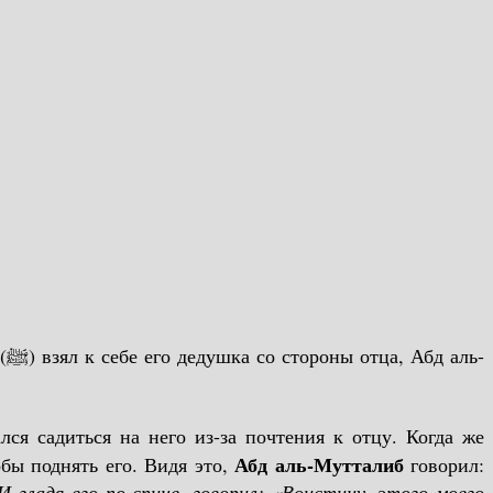
ь-
ся садиться на него из-за почтения к отцу. Когда же
Абд аль-Мутталиб
бы поднять его. Видя это,
говорил:
гладя его по спине, говорил: «Воистину, этого моего