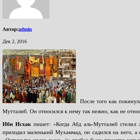
Автор:
admin
Дек 2, 2016
После того как покинула этот мир мать П
Мутталиб. Он относился к нему так нежно, как не отно
Ибн Исхак
пишет: «Когда Абд аль-Мутталиб стелил л
приходил маленький Мухаммад, он садился на него, а 
«
Оставьте моего сына» (у арабов было принято назыв