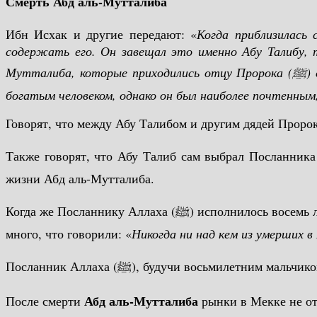
Смерть Абд аль-Мутталиба
Ибн Исхак и другие передают: «
Когда приблизилась 
содержать его. Он завещал это именно Абу Талибу, 
Мутталиба, которые приходились отцу Пророка (
ﷺ) сводными братьями по отцу. Абу Талиб не был самым старшим сыном Абд аль-Мутталиба, также он не был
богатым человеком, однако он был наиболее почтенны
Говорят, что между Абу Талибом и другим дядей Проро
Также говорят, что Абу Талиб сам выбрал Посланника Аллаха (ﷺ), так как он более дружественно относился к Пророку и был более состра
жизни Абд аль-Мутталиба.
Когда же Посланнику Аллаха (ﷺ) исполнилось восемь лет, согласно более достоверной версии, умер его дедушка Абд аль-Мутталиб. В дни его смерти люди плакали так
много, что говорили: «
Никогда ни над кем из умерших в
Посланник Аллаха (ﷺ), будучи восьми
Абд аль-Мутталиба
После смерти
рынки в Мекке не от