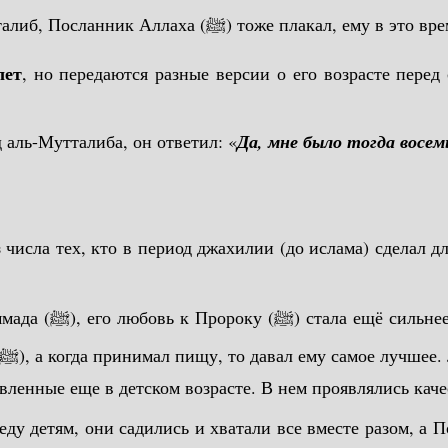
Умму Айман рассказывала, что когда умер Абд аль-Мутталиб, Посланник Аллах
лет
, но передаются разные версии о его возрасте перед
 аль-Мутталиба, он ответил: «
Да, мне было тогда восем
числа тех, кто в период джахилии (до ислама) сделал дл
м своих сыновей.
явленные еще в детском возрасте. В нем проявлялись каче
еду детям, они садились и хватали все вместе разом, а 