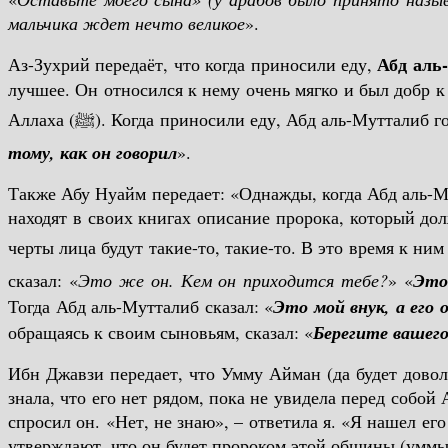
мальчика ждет нечто великое
».
Абд аль
Аз-Зухрий передаёт, что когда приносили еду,
лучшее. Он относился к нему очень мягко и был добр к
Аллаха (ﷺ). Когда приносили еду, Абд аль-Мутталиб 
тому, как он говорил
».
Также Абу Нуайм передает: «Однажды, когда Абд аль-М
находят в своих книгах описание пророка, который долж
черты лица будут такие-то, такие-то. В это время к ним подошел Посланник Аллаха (ﷺ), тогда Аскаф стал его 
сказал: «
Это же он. Кем он приходится тебе?
» «
Это
Тогда Абд аль-Мутталиб сказал: «
Это мой внук, а его 
обращаясь к своим сыновьям, сказал: «
Берегите вашего
Ибн Джавзи передает, что Умму Айман (да будет доволе
знала, что его нет рядом, пока не увидела перед собой
спросил он. «Нет, не знаю», – ответила я. «Я нашел ег
утверждают, что он будет пророком этой общины (уммы),