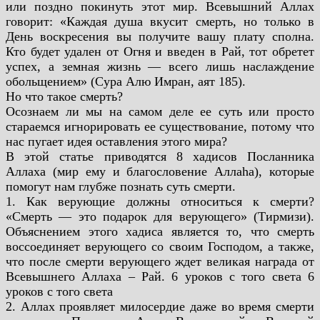
или поздно покинуть этот мир. Всевышний Аллах
говорит: «Каждая душа вкусит смерть, но только в
День воскресения вы получите вашу плату сполна.
Кто будет удален от Огня и введен в Рай, тот обретет
успех, а земная жизнь — всего лишь наслаждение
обольщением» (Сура Алю Имран, аят 185).
Но что такое смерть?
Осознаем ли мы на самом деле ее суть или просто
стараемся игнорировать ее существование, потому что
нас пугает идея оставления этого мира?
В этой статье приводятся 8 хадисов Посланника
Аллаха (мир ему и благословение Аллаhа), которые
помогут нам глубже познать суть смерти.
1. Как верующие должны относиться к смерти?
«Смерть — это подарок для верующего» (Тирмизи).
Объяснением этого хадиса является то, что смерть
воссоединяет верующего со своим Господом, а также,
что после смерти верующего ждет великая награда от
Всевышнего Аллаха – Рай. 6 уроков с того света 6
уроков с того света
2. Аллах проявляет милосердие даже во время смерти