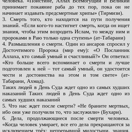
человека. «Поистине, Аллах Всемогущий и Великий
принимает покаяние раба до тех пор, пока он не
начинает издавать предсмертные хрипы» (Тирмизи).
3. Смерть того, кто находится на пути получения
знаний. «Если кого-то настигнет смерть, когда он ищет
знания, чтобы этим возродить Ислам, то между ним и
пророками в Раю только одна ступень» (ат-Табарани)
4. Размышления о смерти. Один из ансаров спросил у
Досточтимого Пророка (мир ему): «О Посланник
Аллаха, кто самый умный и счастливый?» Он ответил:
«Кто больше всего вспоминает о смерти и лучше
подготовлен к ней – тот самый умный, он удостоится
чести и достоинства на этом и том свете» (ат-
Табарани, Ахмад).
Таких людей в День Суда ждет одно из самых худших
наказаний Таких людей в День Суда ждет одно из
самых худших наказаний
5. Что нас ждет после смерти? «Не браните мертвых,
ибо они уже получили то, что заслужили» (Бухари).
6. Дела, продолжающиеся после смерти человека.
«Когда человек умирает, все его дела прекращаются за
исключением трёх: непрерывной милостыни, знания,