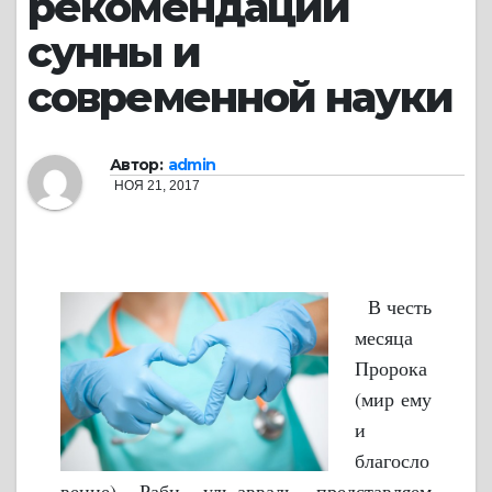
рекомендации
сунны и
современной науки
Автор:
admin
НОЯ 21, 2017
В честь
месяца
Пророка
(мир ему
и
благосло
вение) Раби уль-авваль представляем