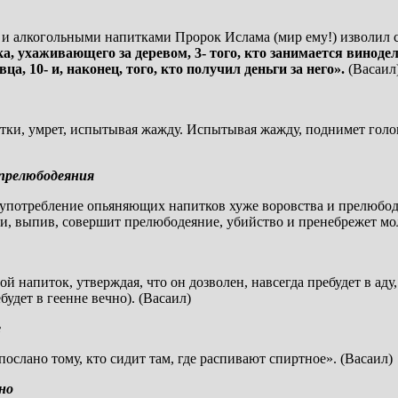
 и алкогольными напитками Пророк Ислама (мир ему!) изволил с
ика, ухаживающего за деревом, 3- того, кто занимается виноде
ца, 10- и, наконец, того, кто получил деньги за него».
(Васаил
и, умрет, испытывая жажду. Испытывая жажду, поднимет голову
 прелюбодеяния
о употребление опьяняющих напитков хуже воровства и прелюбод
, выпив, совершит прелюбодеяние, убийство и пренебрежет мол
 напиток, утверждая, что он дозволен, навсегда пребудет в аду,
будет в геенне вечно). (Васаил)
е
ослано тому, кто сидит там, где распивают спиртное». (Васаил)
но