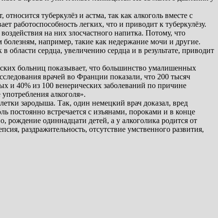
относится туберкулёз и астма, так как алкоголь вместе с
ает работоспособность легких, что и приводит к туберкулёзу.
воздействия на них злосчастного напитка. Потому, что
 болезням, например, такие как недержание мочи и другие.
 в области сердца, увеличению сердца и в результате, приводит
еских больниц показывает, что большинство умалишенных
Исследования врачей во Франции показали, что 200 тысяч
ых и 40% из 100 венерических заболеваний по причине
 употребления алкоголя».
етки зародыша. Так, один немецкий врач доказал, вред
ль постоянно встречается с изъянами, пороками и в конце
 рождение одиннадцати детей, а у алкоголика родится от
псия, раздражительность, отсутствие умственного развития,