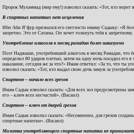
Пророк Мухаммад (мир ему!) изволил сказать: «Тот, кто верит
В спиртных напитках нет исцеления
Ибн Аби Я’фур признался его светлости имаму Садыку: «Я болен
запретно. Это от Сатаны. Он хочет толкнуть тебя к запретному.
Употребление алкоголя в месяц рамадан более наказуемо
Поэт Наджаши, употребивший алкоголь в месяц Рамадан, что бы
определил 80 ударов плетью, затем на одну ночь посадил его 
наказание, сегодня же за что?» Имам ответил: «За то, что ты 
изволил сказать: «Тот, кто выдал свою дочь замуж за употребл
Спиртное – начало всех грехов
Имам Садык изволил сказать: «Для всех зол предусмотрены зам
его – ключ всех несчастий». (Васаил)
Спиртное – ключ от дверей грехов
Имам Садык изволил сказать: «Несомненно, для грехов созданы
спиртные напитки». (Васаил)
Молитва употребляющего спиртные напитки не принимаетс