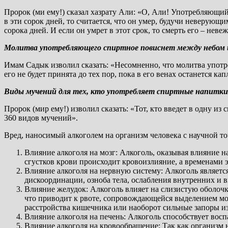
Пророк (ми ему!) сказал хазрату Али: «О, Али! Употребляющи
в эти сорок дней, то считается, что он умер, будучи неверующ
сорока дней. И если он умрет в этот срок, то смерть его – нев
Молитва употребляющего спиртное повиснет между небом 
Имам Садык изволил сказать: «Несомненно, что молитва употр
его не будет принята до тех пор, пока в его венах останется кап
Виды мучений для тех, кто употребляет спиртные напитки
Пророк (мир ему!) изволил сказать: «Тот, кто введет в одну и
360 видов мучений».
Вред, наносимый алкоголем на организм человека с научной то
Влияние алкоголя на мозг: Алкоголь, оказывая влияние н
сгустков крови происходит кровоизлияние, а временами э
Влияние алкоголя на нервную систему: Алкоголь являетс
дискоординации, озноба тела, ослабления внутренних и 
Влияние желудок: Алкоголь влияет на слизистую оболочк
что приводит к рвоте, сопровождающейся выделением мок
расстройства кишечника или наоборот сильные запоры из
Влияние алкоголя на печень: Алкоголь способствует вос
Влияние алкоголя на кровообращение: Так как организм н