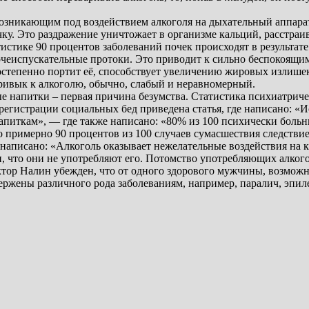
озникающим под воздействием алкоголя на дыхательный аппарат, 
ку. Это раздражение уничтожает в организме кальций, расстраив
стике 90 процентов заболеваний почек происходят в результате 
очеиспускательные протоки. Это приводит к сильно беспокоящим
постепенно портит её, способствует увеличению жировых излишек
привык к алкоголю, обычно, слабый и неравномерный.
е напитки – первая причина безумства. Статистика психиатрич
регистрации социальных бед приведена статья, где написано: «
апиткам», — где также написано: «80% из 100 психически больн
о примерно 90 процентов из 100 случаев сумасшествия следствие
написано: «Алкоголь оказывает нежелательные воздействия на кл
и, что они не употребляют его. Потомство употребляющих алкого
ор Налин убежден, что от одного здорового мужчины, возможно,
ержены различного рода заболеваниям, например, паралич, эпиле