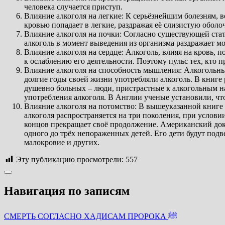
человека случается приступ.
Влияние алкоголя на легкие: К серьёзнейшим болезням, в
кровью попадает в легкие, раздражая её слизистую оболоч
Влияние алкоголя на почки: Согласно существующей стати
алкоголь в момент выведения из организма раздражает м
Влияние алкоголя на сердце: Алкоголь, влияя на кровь, 
к ослаблению его деятельности. Поэтому пульс тех, кто 
Влияние алкоголя на способность мышления: Алкогольны
долгие годы своей жизни употребляли алкоголь. В книге 
душевно больных – люди, пристрастные к алкогольным н
употребления алкоголя. В Англии ученые установили, чт
Влияние алкоголя на потомство: В вышеуказанной книге 
алкоголя распространяется на три поколения, при услови
концов прекращает своё продолжение. Американский докт
одного до трёх непораженных детей. Его дети будут подв
малокровие и других.
Эту публикацию просмотрели:
557
Навигация по записям
СМЕРТЬ СОГЛАСНО ХАДИСАМ ПРОРОКА ﷺ