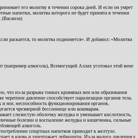
инимает его молитву в течении сорока дней. И если он умрет
ртные напитки, молитва которого не будет принята в течении
. (Васаила)
сли раскается, то молитва поднимется». И добавил: «Молитва
нит (например алкоголь), Всемогущий Аллах уготовал этой вене
но, что из-за разрыва тонких кровяных вен или образования
же черепное давление способствует парализации органов тела.
к и ног, неспособность функционирования органов,
ергается чрезмерной бессоннице или кошмарам.
ажает слизистую оболочку желудка и уменьшает кислотность,
зличные болезни и воспаление желудка и кишечника, сильные
ебляющей алкоголь.
 употребление спиртных напитков приводит к желтухе.
упает в кровь и уничтожает лейкоциты. Из-за малого давления у