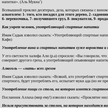
напитки». (Аль Мукна’)
Всевышний проклял десятерых, дела, которых связаны с вином
алкоголем: 1- того, кто посадил для этого дерево, 2- садовн
6- перевозчика, 7- получившего груз, 8- покупателя, 9- продав
Как умрет человек, употребляющий спиртные напитки
Имам Садык изволил сказать: «Употребляющий спиртные напитк
Кафи)
Употребление вина и спиртных напитков хуже воровства и
У его светлости халифа Али (р.а) спросили: «Вы говорили, чт
совершит другого греха, а употребляющий опьяняющие напитки
Алкоголь — «мать» всех грехов
Имам Садык изволил сказать: «Всякий, кто употребляет спиртной
спиртного, будет употреблять его, испытает муки ада (но не пре
Употребление пищи со стола, на котором имеется спиртно
Посланник Аллаха (мир ему!) изволил сказать: «Проклятие нисп
Нельзя присутствовать за столом, на котором находится ви