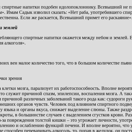
й спиртные напитки подобен идолопоклоннику. Всевышний не пр
им». Имам Садык изволил сказать: «Нет раба, употребившего спи
ежественна. Если же раскается, Всевышний примет его раскаяние»
и землей
ебляющего спиртные напитки окажется между небом и землей. Е
ля алкоголя».
з своих вен малое количество того, что в большом количестве пья
чки зрения
а клетки мозга, парализует их работоспособность. Вполне вероят
то служит причиной спазм, эпилепсии, воспаления мозга. А так
я причиной различных заболеваний такого рода как: судороги ру
внешних органов чувств. Человек под влиянием спиртного подв
у языка и органы вкуса, снижает выделение слюны. Также раздр
роты, в большинстве случаев с выделением сгустков крови. Ра
-за повреждения толстой кишки – это угрожает личности, употр
палению и ослаблению функций печени. И вполне вероятно, что
е способен переваривать алкоголь, то, попав в желудок, он пост