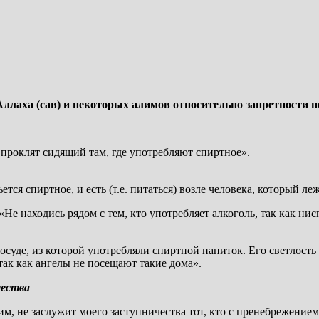
ллаха (сав) и некоторых алимов относительно запретности н
проклят сидящий там, где употребляют спиртное».
ьется спиртное, и есть (т.е. питаться) возле человека, который л
Не находись рядом с тем, кто употребляет алкоголь, так как ни
уде, из которой употребляли спиртной напиток. Его светлость 
 так как ангелы не посещают такие дома».
ества
м, не заслужит моего заступничества тот, кто с пренебрежением