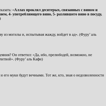
казать: «
Аллах проклял десятерых, связанных с вином и
лием, 4- употребляющего вино, 5- разлившего вино в посуду,
)
 из могилы и, испытывая жажду, войдет в ад». (Фуру’ аль
еяния? Он ответил: «Да, ибо, прелюбодей, возможно, не
итвой». (Фуру’ аль Кафи)
 и его муки будут вечными. Тот же, кто, зная о недозволенности