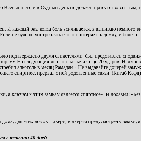
 во Всевышнего и в Судный день не должен присутствовать там,
. И каждый раз, когда боль усиливается, я выпиваю немного вин
 Если не будешь употреблять его, он потеряет надежду, и болезнь
ло подтверждено двумя свидетелями, был представлен сподвижни
в тюрьму. На следующий день он назначил ещё 20 ударов. Наджа
употребил алкоголь в месяц Рамадан». Не выдавайте дочерей замуж
яющего спиртное, прервал с ней родственные связи. (Китаб Кафи)
ки, а ключам к этим замкам является спиртное». И добавил: «Б
 дома, для этих домов – двери, к дверям предусмотрены замки, а
я в течении 40 дней