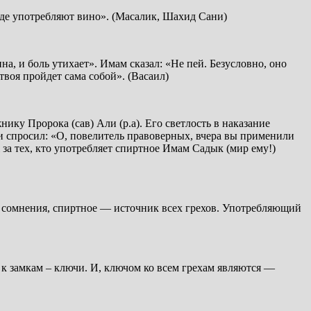
 где употребляют вино». (Масалик, Шахид Сани)
а, и боль утихает». Имам сказал: «Не пей. Безусловно, оно
 твоя пройдет сама собой». (Васаил)
ку Пророка (сав) Али (р.а). Его светлость в наказание
ши спросил: «О, повелитель правоверных, вчера вы применили
 за тех, кто употребляет спиртное Имам Садык (мир ему!)
ез сомнения, спиртное — источник всех грехов. Употребляющий
 к замкам – ключи. И, ключом ко всем грехам являются —