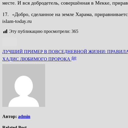
месте. И вся добродетель, совершённая в Мекке, прирав
17. «Добро, сделанное на земле Харама, приравниваетс
islam-today.ru
Эту публикацию просмотрели:
365
Навигация
ЛУЧШИЙ ПРИМЕР В ПОВСЕДНЕВНОЙ ЖИЗНИ: ПРАВИЛА 
по
ХАДИС ЛЮБИМОГО ПРОРОКА ﷺ
записям
Автор:
admin
Related Post