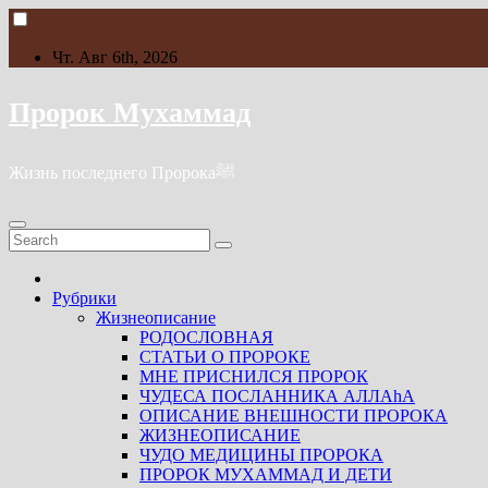
Skip
to
content
Чт. Авг 6th, 2026
Пророк Мухаммад
Жизнь последнего Пророкаﷺ
Рубрики
Жизнеописание
РОДОСЛОВНАЯ
СТАТЬИ О ПРОРОКЕ
МНЕ ПРИСНИЛСЯ ПРОРОК
ЧУДЕСА ПОСЛАННИКА АЛЛАhА
ОПИСАНИЕ ВНЕШНОСТИ ПРОРОКА
ЖИЗНЕОПИСАНИЕ
ЧУДО МЕДИЦИНЫ ПРОРОКА
ПРОРОК МУХАММАД И ДЕТИ