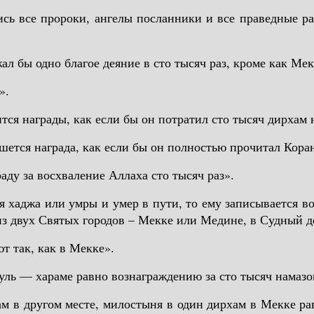
лись все пророки, ангелы посланники и все праведные р
ал бы одно благое деяние в сто тысяч раз, кроме как Мек
».
тся награды, как если бы он потратил сто тысяч дирхам 
шется награда, как если бы он полностью прочитал Коран
аду за восхваление Аллаха сто тысяч раз».
я хаджа или умры и умер в пути, то ему записывается 
из двух Святых городов – Мекке или Медине, в Судный де
ют так, как в Мекке».
ль — хараме равно вознаграждению за сто тысяч намазо
м в другом месте, милостыня в один дирхам в Мекке р