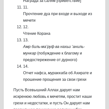
Награда за салям [приветствие]
11.
Прочтение дуа при входе и выходе из
мечети
12.
Чтение Корана
13.
Амр биль-ма’руф ва нахьи ‘аниль-
мункар
(побуждение к благому и
предостережение от дурного)
14.
Отчет нафса,
мураккаба
об Ахирате и
прошение прощения за свои грехи
Пусть Всевышний Аллах дарует нам
искренюю любовь к мечетям, простит наши
грехи и недостатки, и пусть Он дарует нам