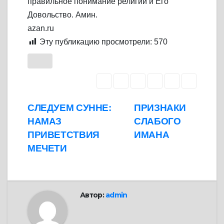
правильное понимание религии и Его
Довольство. Амин.
azan.ru
Эту публикацию просмотрели:
570
Навигация
СЛЕДУЕМ СУННЕ:
ПРИЗНАКИ
НАМАЗ
СЛАБОГО
по
ПРИВЕТСТВИЯ
ИМАНА
записям
МЕЧЕТИ
Автор:
admin