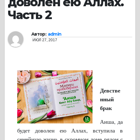
доволен ею Аллах.
Часть 2
Автор:
admin
ИЮЛ 27, 2017
Девстве
нный
брак
Аиша, да
будет доволен ею Аллах, вступила в
семейную жизнь в скромном доме рядом с