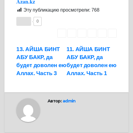
Azan.kz
Эту публикацию просмотрели:
768
0
Навигация
13. АЙША БИНТ
11. АЙША БИНТ
АБУ БАКР, да
АБУ БАКР, да
по
будет доволен ею
будет доволен ею
записям
Аллах. Часть 3
Аллах. Часть 1
Автор:
admin