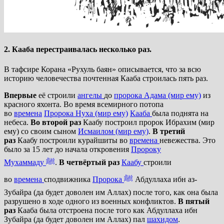
2. Кааба перестраивалась несколько раз.
В тафсире Корана «Рухуль баян» описывается, что за всю
историю человечества почтенная Кааба строилась пять раз.
Впервые
её строили
ангелы
до
пророка Адама (мир ему)
из
красного яхонта. Во время всемирного потопа
во
времена
Пророка Нуха (мир ему)
Кааба
была поднята на
небеса.
Во второй раз
Каабу построил пророк Ибрахим (мир
ему) со своим сыном
Исмаилом (мир ему)
.
В третий
раз
Каабу построили курайшиты во
времена
невежества. Это
было за 15 лет до начала откровения
Пророку
Мухаммаду
ﷺ
.
В четвёртый раз
Каабу
строили
во
времена
сподвижника
Пророка
ﷺ
Абдуллаха ибн аз-
Зубайра (да будет доволен им Аллах) после того, как она была
разрушено в ходе одного из военных конфликтов.
В пятый
раз
Кааба была отстроена после того как Абдуллаха ибн
Зубайра (да будет доволен им Аллах) пал
шахидом
.