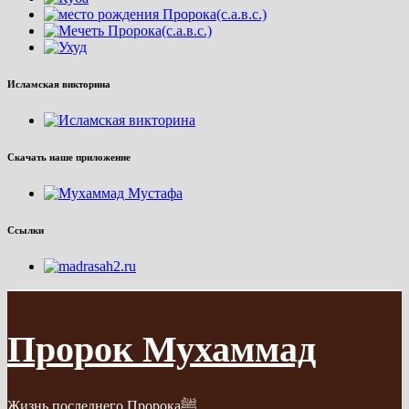
Исламская викторина
Скачать наше приложение
Ссылки
Пророк Мухаммад
Жизнь последнего Пророкаﷺ