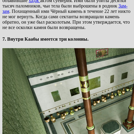
объявившие
хадж
актом суеверия. Ими были убиты десятки
тысяч паломников, чьи тела были выброшены в родник
Зам-
зам
. Похищенный ими Чёрный камень в течение 22 лет никто
не мог вернуть. Когда сами сектанты возвращали камень
обратно, он уже был расколотым. При этом утверждается, что
не все осколки камня были возвращены.
7. Внутри Каабы имеется три колонны.