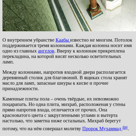
О внутреннем убранстве
Каабы
известно не многим. Потолок
поддерживается тремя колоннами. Каждая колонна носит имя
одно из главных
ангелов
. Вверху к колоннам прикреплена
перекладина, на которой висят несколько осветительных
ламп.
Между колоннами, напротив входной двери располагается
деревянный столик для благовоний. В ящиках стола хранят
масло для ламп, запасные шнуры к кисве и прочие
принадлежности.
Каменные плиты пола – очень твёрдые, их невозможно
поцарапать. Но одна плита, михраб, расположеная у стены
прямо напротив входа, отличается от прочих. Она
красноватого цвета с закругленными углами и вытерта
настолько, что заметна ниже остальных. Михраб берегут
потому, что на нём совершал молитву
Пророк Мухаммад
ﷺ
.