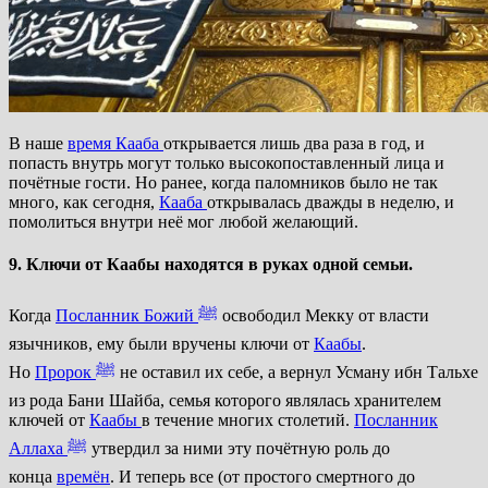
В наше
время
Кааба
открывается лишь два раза в год, и
попасть внутрь могут только высокопоставленный лица и
почётные гости. Но ранее, когда паломников было не так
много, как сегодня,
Кааба
открывалась дважды в неделю, и
помолиться внутри неё мог любой желающий.
9. Ключи от Каабы находятся в руках одной семьи.
Когда
Посланник Божий
ﷺ
освободил Мекку от власти
язычников, ему были вручены ключи от
Каабы
.
Но
Пророк
ﷺ
не оставил их себе, а вернул Усману ибн Тальхе
из рода Бани Шайба, семья которого являлась хранителем
ключей от
Каабы
в течение многих столетий.
Посланник
Аллаха
ﷺ
утвердил за ними эту почётную роль до
конца
времён
. И теперь все (от простого смертного до