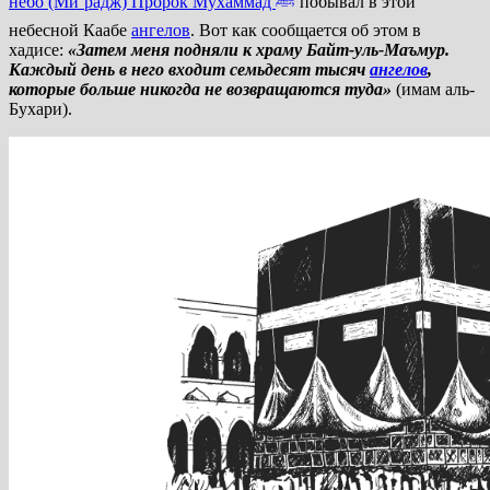
небо (Ми’радж) Пророк Мухаммад
ﷺ
побывал в этой
небесной Каабе
ангелов
. Вот как сообщается об этом в
хадисе:
«Затем меня подняли к храму Байт-уль-Маъмур.
Каждый день в него входит семьдесят тысяч
ангелов
,
которые больше никогда не возвращаются туда»
(имам аль-
Бухари).