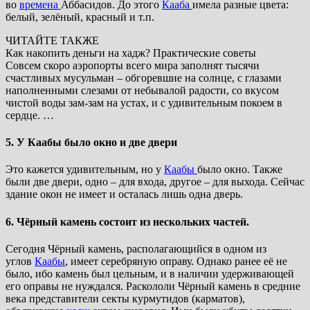
во
времена
Аббасидов. До этого
Кааба
имела разные цвета:
белый, зелёный, красный и т.п.
ЧИТАЙТЕ ТАКЖЕ
Как накопить деньги на хадж? Практические советы
Совсем скоро аэропорты всего мира заполнят тысячи
счастливых мусульман – обгоревшие на солнце, с глазами
наполненными слезами от небывалой радости, со вкусом
чистой воды зам-зам на устах, и с удивительным покоем в
сердце. …
5. У Каабы было окно и две двери
Это кажется удивительным, но у
Каабы
было окно. Также
были две двери, одно – для входа, другое – для выхода. Сейчас
здание окон не имеет и осталась лишь одна дверь.
6. Чёрный камень состоит из нескольких частей.
Сегодня Чёрный камень, располагающийся в одном из
углов
Каабы
, имеет серебряную оправу. Однако ранее её не
было, ибо камень был цельным, и в наличии удерживающей
его оправы не нуждался. Раскололи Чёрный камень в средние
века представители секты курмутидов (карматов),