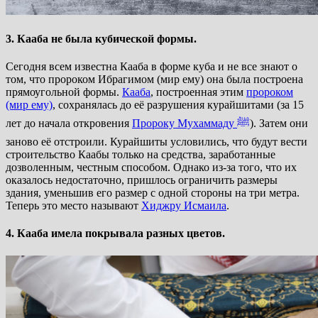
3. Кааба не была кубической формы.
Сегодня всем известна Кааба в форме куба и не все знают о
том, что пророком Ибрагимом (мир ему) она была построена
прямоугольной формы.
Кааба
, построенная этим
пророком
(мир ему)
, сохранялась до её разрушения курайшитами (за 15
лет до начала откровения
Пророку Мухаммаду
ﷺ
). Затем они
заново её отстроили. Курайшиты условились, что будут вести
строительство Каабы только на средства, заработанные
дозволенным, честным способом. Однако из-за того, что их
оказалось недостаточно, пришлось ограничить размеры
здания, уменьшив его размер с одной стороны на три метра.
Теперь это место называют
Хиджру Исмаила
.
4. Кааба имела покрывала разных цветов.