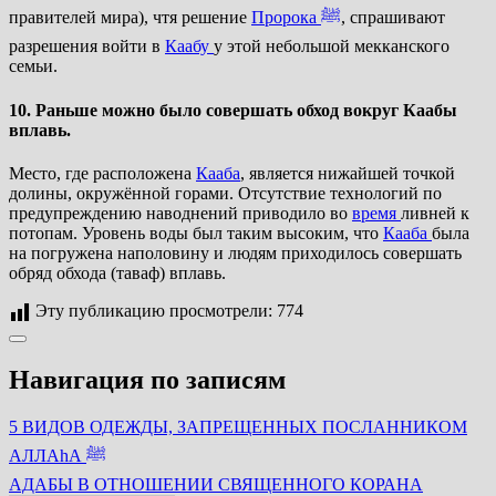
правителей мира), чтя решение
Пророка
ﷺ
, спрашивают
разрешения войти в
Каабу
у этой небольшой мекканского
семьи.
10. Раньше можно было совершать обход вокруг Каабы
вплавь.
Место, где расположена
Кааба
, является нижайшей точкой
долины, окружённой горами. Отсутствие технологий по
предупреждению наводнений приводило во
время
ливней к
потопам. Уровень воды был таким высоким, что
Кааба
была
на погружена наполовину и людям приходилось совершать
обряд обхода (таваф) вплавь.
Эту публикацию просмотрели:
774
Навигация по записям
5 ВИДОВ ОДЕЖДЫ, ЗАПРЕЩЕННЫХ ПОСЛАННИКОМ
АЛЛАhА ﷺ
АДАБЫ В ОТНОШЕНИИ СВЯЩЕННОГО КОРАНА