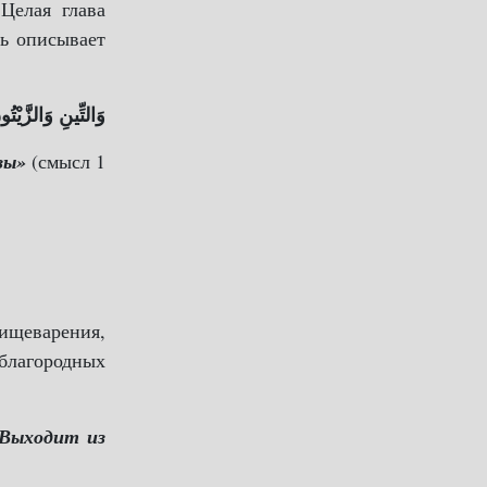
Целая глава
дь описывает
وَالتِّينِ وَالزَّيْتُ.
зы»
(смысл 1
ищеварения,
 благородных
Выходит из