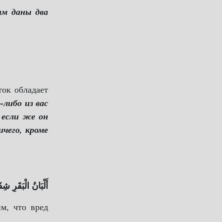
ам даны два
ток обладает
-либо из вас
 если же он
ичего, кроме
أَلْبَانُ الْبَقَرِ ش.
м, что вред