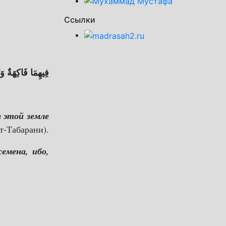
Ссылки
فِيهِمَا فَاكِهَةٌ و.
 этой земле
т-Табарани).
емена, ибо,