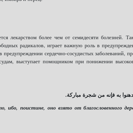
ется лекарством более чем от семидесяти болезней. Та
ободных радикалов, играет важную роль в предупрежд
в предупреждении сердечно-сосудистых заболеваний, п
осудам, выступает помощником при понижении высоког
ادهنوا به فإنه من شجرة مباركة
о, ибо, поистине, оно взято от благословенного дер