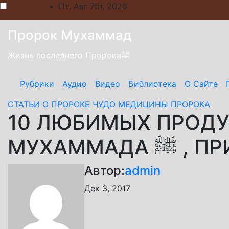
Skip
Пт. Авг 7th, 2026
to
content
Пророк Мухаммад
Жизнь последнего Пророкаﷺ
Рубрики
Аудио
Видео
Библиотека
О Сайте
СТАТЬИ О ПРОРОКЕ
ЧУДО МЕДИЦИНЫ ПРОРОКА
10 ЛЮБИМЫХ ПРОДУ
МУХАММ
Автор:
admin
Дек 3, 2017