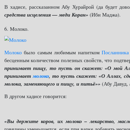
В хадисе, рассказанном Абу Хурайрой (да будет дов
средства исцеления — меди Коран»
(Ибн Маджа).
6. Молоко.
Молоко
было самым любимым напитком
бесценным количеством полезных свойств, что подтв
принимает пищу, то пусть он скажет: «О мой Алл
принимает
молоко
, то пусть скажет: «О Аллах, сде
молока, заменяющего и пищу, и питьё»»
(Абу Давуд,
В другом хадисе говорится:
«Вы держите коров, их молоко – лекарство, масло
говядины уменьшается, если при варке добавить чесно