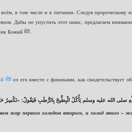
ечном. Дабы не упустить этот шанс, предлагаем вниман
10 продуктов, которые употреблял в пищу сам Посланник Божий ﷺ.
Посланник Божий ﷺ
ел его вместе с финиками, как свидетельствует об
هِ صلى الله عليه وسلم يَأْكُلُ الْبِطِّيخَ بِالرُّطَبِ فَيَقُولُ: «نَكْسِرُ حَرَّ هَذَا
яем жар первого холодом второго, и холод этого – ж