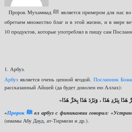
Пророк Мухаммад ﷺ является примером для нас во всём, в том числе и в питании. Следуя пророческому наследию, мы
обретаем множество благ и в этой жизни, и в мире в
1. Арбуз.
Арбуз
является очень ценной ягодой.
рассказанный Айшей (да будет доволен ею Аллах):
«
 بِبَرْدِ هَذَا ، وَبَرْدَ هَذَا بِحَرِّ هَذَا
ﷺ
«
Пророк
ел арбуз с финикамии говорил: «Устран
(имамы Абу Дауд, ат-Тирмизи и др.).