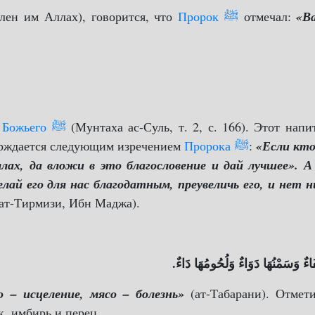
олен им Аллах), говорится, что
Пророк ﷺ
отмечал:
«В
Посланника Божьего ﷺ
(Мунтаха ас-Суль, т. 2, с. 166). Этот напи
ерждается следующим изречением
Пророка ﷺ
:
«Если кто
ах, да вложи в это благословение и дай лучшее». А
лай его для нас благодатным, преувеличь его, и нет н
 ат-Тирмизи, Ибн Маджа).
ِفَاءٌ وَسَمْنُهَا دَوَاءٌ وَلُحُومُهَا دَاءٌ
 – исцеление, мясо – болезнь»
(ат-Табарани). Отмети
к, имбирь и перец.