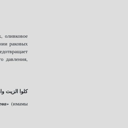
к, оливковое
ении раковых
редотвращает
о давления,
كلوا الزيت و.
ева»
(имамы