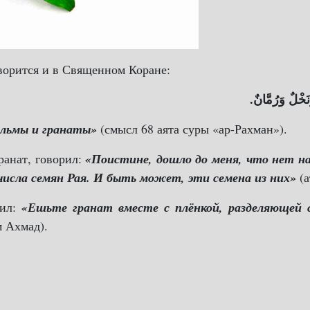
ворится и в Священном Коране:
َنَخْلٌ وَرُمَّانٌ
альмы и гранаты»
(смысл 68 аята суры «ар-Рахман»).
ранат, говорил:
«Поистине, дошло до меня, что нет на
числа семян Рая. И быть может, эти семена из них»
(а
рил:
«Ешьте гранат вместе с плёнкой, разделяющей с
 Ахмад).