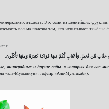
 минеральных веществ. Это один из ценнейших фруктов
вояемость весьма полезна тем, кто испытывает тяжёлые 
исах.
هِ جَنَّاتٍ مِّن نَّخِيلٍ وَأَعْنَابٍ لَّكُمْ فِيهَا فَوَاكِهُ كَثِيرَةٌ وَمِنْهَا تَأْكُلُونَ
, виноградные и другие сады, в которых для вас мно
уры «аль-Муъминун», тафсир «Аль-Мунтахаб»).