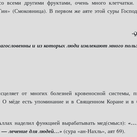
о всеми другими фруктами, очень много клетчатки. 
ин» (Смоковница). В первом же аяте этой суры Госпо
ونِ
лагословенны и из которых люди извлекают много поль
сцеляет от многих болезней кровеносной системы, п
е. О мёде есть упоминание и в Священном Коране и в
 Аллах наделил функцией вырабатывать мед(смысл):
«…
м — лечение для людей…»
(сура «ан-Нахль», аят 69).