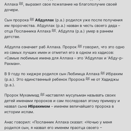
Аллаха ﷺ, выразил свое пожелание на благополучие своей
дочери.
Сын пророка ﷺ
Абдуллах
(р.а.) родился уже после получения
им пророчества. Абдуллах (р.а.) назван в честь своего деда –
отца Посланника Аллаха ﷺ. Абдулла (р.а.) умер в раннем
детстве.
Абдулла означает раб Аллаха. Пророк ﷺ говорил, что это одно
из самых лучших имен и отметил его в одном из хадисов:
«Самые любимые имена для Аллаха – это ‘Абдуллах и ‘Абду-р-
Рахман».
В 9 году по хиджре родился сын Любимца Аллаха ﷺ Ибрахим
(р.а.). Это единственный ребенок Пророка ﷺ не от Хадиджы
(р.а.).
Пророк Мухаммад ﷺ наставлял мусульман называть своих
детей именами пророков и сам последовал этому примеру и
назвал сына
Ибрахимом
– именем величайшего пророка в
истории ислам.
Анас говорил: «Посланник Аллаха сказал: «Ночью у меня
родился сын, я назвал его именем праотца своего –