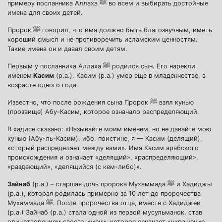
примеру посланника Аллаха ﷺ во всем и выбирать достойные
имена для своих детей.
Пророк ﷺ говорил, что имя должно быть благозвучным, иметь
хороший смысл и не противоречить исламским ценностям.
Такие имена он и давал своим детям.
Первым у посланника Аллаха ﷺ родился сын. Его нарекли
именем
Касим
(р.а.). Касим (р.а.) умер еще в младенчестве, в
возрасте одного года.
Известно, что после рождения сына Пророк ﷺ взял кунью
(прозвище) Абу-Касим, которое означало распределяющий.
В хадисе сказано: «Называйте моим именем, но не давайте мою
кунью (Абу-ль-Касим), ибо, поистине, я — Касим (делящий),
который распределяет между вами». Имя Касим арабского
происхождения и означает «делящий», «распределяющий»,
«раздающий», «делящийся (с кем-либо)».
Зайнаб
(р.а.) – старшая дочь пророка Мухаммада ﷺ и Хадиджы
(р.а.), которая родилась примерно за 10 лет до пророчества
Мухаммада ﷺ. После пророчества отца, вместе с Хадиджей
(р.а.) Зайнаб (р.а.) стала одной из первой мусульманок, став
олицетворением своего имени, которое означает «украшение