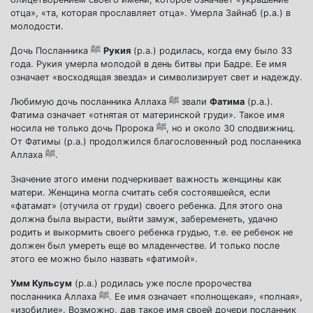
отца», «та, которая прославляет отца». Умерла Зайнаб (р.а.) в
молодости.
Дочь Посланника ﷺ
Рукия
(р.а.) родилась, когда ему было 33
года. Рукия умерла молодой в день битвы при Бадре. Ее имя
означает «восходящая звезда» и символизирует свет и надежду.
Любимую дочь посланника Аллаха ﷺ звали
Фатима
(р.а.).
Фатима означает «отнятая от материнской груди». Такое имя
носила не только дочь Пророка ﷺ, но и около 30 сподвижниц.
От Фатимы (р.а.) продолжился благословенный род посланника
Аллаха ﷺ.
Значение этого имени подчеркивает важность женщины как
матери. Женщина могла считать себя состоявшейся, если
«фатамат» (отучила от груди) своего ребенка. Для этого она
должна была вырасти, выйти замуж, забеременеть, удачно
родить и выкормить своего ребенка грудью, т.е. ее ребенок не
должен был умереть еще во младенчестве. И только после
этого ее можно было назвать «фатимой».
Умм Кульсум
(р.а.) родилась уже после пророчества
посланника Аллаха ﷺ. Ее имя означает «полнощекая», «полная»,
«изобилие». Возможно, дав такое имя своей дочери посланник