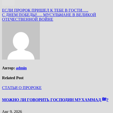
Навигация
ЕСЛИ ПРОРОК ПРИШЕЛ К ТЕБЕ В ГОСТИ…..
С ДНЕМ ПОБЕДЫ!…. МУСУЛЬМАНЕ В ВЕЛИКОЙ
по
ОТЕЧЕСТВЕННОЙ ВОЙНЕ
записям
Автор:
admin
Related Post
СТАТЬИ О ПРОРОКЕ
МОЖНО ЛИ ГОВОРИТЬ ГОСПОДИН МУХАММАД ﷺ?
Авг 9, 2026