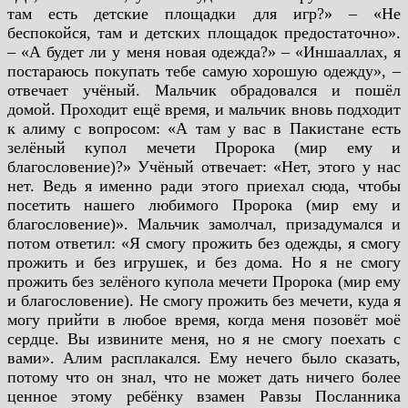
там есть детские площадки для игр?» – «Не
беспокойся, там и детских площадок предостаточно».
– «А будет ли у меня новая одежда?» – «Иншааллах, я
постараюсь покупать тебе самую хорошую одежду», –
отвечает учёный. Мальчик обрадовался и пошёл
домой. Проходит ещё время, и мальчик вновь подходит
к алиму с вопросом: «А там у вас в Пакистане есть
зелёный купол мечети Пророка (мир ему и
благословение)?» Учёный отвечает: «Нет, этого у нас
нет. Ведь я именно ради этого приехал сюда, чтобы
посетить нашего любимого Пророка (мир ему и
благословение)». Мальчик замолчал, призадумался и
потом ответил: «Я смогу прожить без одежды, я смогу
прожить и без игрушек, и без дома. Но я не смогу
прожить без зелёного купола мечети Пророка (мир ему
и благословение). Не смогу прожить без мечети, куда я
могу прийти в любое время, когда меня позовёт моё
сердце. Вы извините меня, но я не смогу поехать с
вами». Алим расплакался. Ему нечего было сказать,
потому что он знал, что не может дать ничего более
ценное этому ребёнку взамен Равзы Посланника