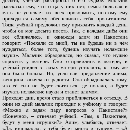
досыта, учёный расспросил о его судьбе. Мальчик
рассказал ему, что отца у них нет, семья большая и
мать не успевает их всех прокормить, поэтому ему
приходится самому обеспечивать себя пропитанием.
Тогда учёный предложил ему приходить каждый день,
чтобы он мог досыта поесть. Так, с каждым днём они
всё сближались, и однажды алим из Пакистана
говорит: «Поехали со мной, ты не будешь ни в чём
нуждаться, более того, будешь изучать исламские
науки». Мальчик обрадовался, но сказал, что нужно
спросить у матери. Они отправились к матери, и
учёный увидел в глазах матери усталость, к тому же
она была больна. Но, услышав предложение алима,
женщина засияла от радости. Она обрадовалась тому,
что её сын не будет скитаться где попало, а будет
изучать исламские науки и станет алимом.
Проходят дни, время стало приближаться к отъезду. В
один из дней мальчик приходит к учёному и говорит:
«Можно я задам пару вопросов о Пакистане?»
«Конечно», – отвечает учёный. «Там, в Пакистане,
будут у меня игрушки?» Алим, улыбаясь, отвечает:
«Да, иншааллах, у тебя будет много игрушек». – «А