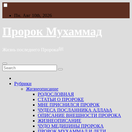
Skip
to
content
Пн. Авг 10th, 2026
Пророк Мухаммад
Жизнь последнего Пророкаﷺ
Рубрики
Жизнеописание
РОДОСЛОВНАЯ
СТАТЬИ О ПРОРОКЕ
МНЕ ПРИСНИЛСЯ ПРОРОК
ЧУДЕСА ПОСЛАННИКА АЛЛАhА
ОПИСАНИЕ ВНЕШНОСТИ ПРОРОКА
ЖИЗНЕОПИСАНИЕ
ЧУДО МЕДИЦИНЫ ПРОРОКА
ПРОРОК МУХАММАД И ДЕТИ