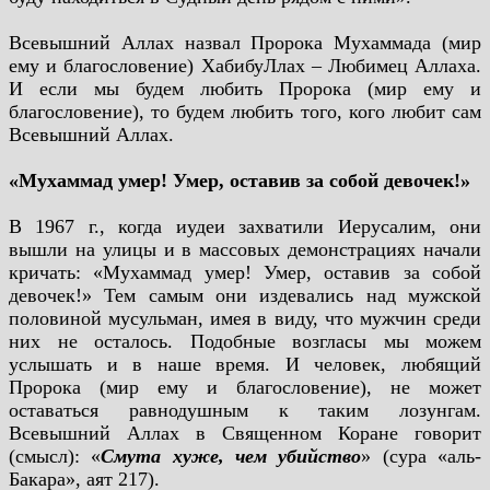
Всевышний Аллах назвал Пророка Мухаммада (мир
ему и благословение) ХабибуЛлах – Любимец Аллаха.
И если мы будем любить Пророка (мир ему и
благословение), то будем любить того, кого любит сам
Всевышний Аллах.
«Мухаммад умер! Умер, оставив за собой девочек!»
В 1967 г., когда иудеи захватили Иерусалим, они
вышли на улицы и в массовых демонстрациях начали
кричать: «Мухаммад умер! Умер, оставив за собой
девочек!» Тем самым они издевались над мужской
половиной мусульман, имея в виду, что мужчин среди
них не осталось. Подобные возгласы мы можем
услышать и в наше время. И человек, любящий
Пророка (мир ему и благословение), не может
оставаться равнодушным к таким лозунгам.
Всевышний Аллах в Священном Коране говорит
(смысл): «
Смута хуже, чем убийство
» (сура «аль-
Бакара», аят 217).