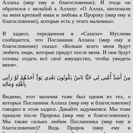
Аллаха (мир ему и благословение). И тогда он
обратился с мольбой к Аллаху: «О Аллах, ниспошли
на меня крепкий иман и любовь к Пророку (мир ему и
благословение), которые есть у этого мальчика».
В хадисе, переданном в «Сахихе» Муслима
сообщается, что Посланник Аллаха (мир ему и
благословение) сказал: «Больше всего меня будут
любить люди, которые придут после меня. И они будут
готовы отдать всё своё имущество, чтобы увидеть
меня».
مِنْ أَشَدِّ أُمَّتِي لِي حُبًّا نَاسٌ يَكُونُونَ بَعْدِي يَوَدُّ أَحَدُهُمْ لَوْ رَآنِي
بِأَهْلِهِ وَمَالِهِ
Видимо, этот мальчик тоже был одним из тех, о
которых Посланник Аллаха (мир ему и благословение)
говорил в этом хадисе. Давайте задумаемся. Мы тоже
пришли после Пророка (мир ему и благословение).
Мы также сильно любим Посланника (мир ему и
благословение)? Ведь Пророк (мир ему и