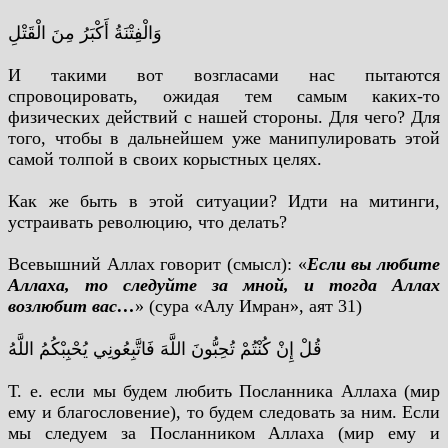
وَالْفِتْنَةُ أَكْبَرُ مِنَ الْقَتْلِ
И такими вот возгласами нас пытаются
спровоцировать, ожидая тем самым каких-то
физических действий с нашей стороны. Для чего? Для
того, чтобы в дальнейшем уже манипулировать этой
самой толпой в своих корыстных целях.
Как же быть в этой ситуации? Идти на митинги,
устраивать революцию, что делать?
Всевышний Аллах говорит (смысл): «
Если вы любите
Аллаха, то следуйте за мной, и тогда Аллах
возлюбит вас…
» (сура «Алу Имран», аят 31)
قُلْ إِنْ كُنْتُمْ تُحِبُّونَ اللَّهَ فَاتَّبِعُونِي يُحْبِبْكُمُ اللَّهُ
Т. е. если мы будем любить Посланника Аллаха (мир
ему и благословение), то будем следовать за ним. Если
мы следуем за Посланником Аллаха (мир ему и