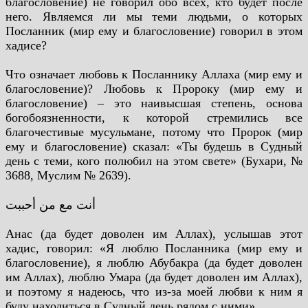
благословение) не говорил обо всех, кто будет после
него. Являемся ли мы теми людьми, о которых
Посланник (мир ему и благословение) говорил в этом
хадисе?
Что означает любовь к Посланнику Аллаха (мир ему и
благословение)? Любовь к Пророку (мир ему и
благословение) – это наивысшая степень, основа
богобоязненности, к которой стремились все
благочестивые мусульмане, потому что Пророк (мир
ему и благословение) сказал: «Ты будешь в Судный
день с теми, кого полюбил на этом свете» (Бухари, №
3688, Муслим № 2639).
أنت مع من أحببت
Анас (да будет доволен им Аллах), услышав этот
хадис, говорил: «Я люблю Посланника (мир ему и
благословение), я люблю Абубакра (да будет доволен
им Аллах), люблю Умара (да будет доволен им Аллах),
и поэтому я надеюсь, что из-за моей любви к ним я
буду находиться в Судный день рядом с ними».