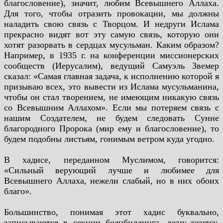
благословение), значит, любим Всевышнего Аллаха.
Для того, чтобы отразить провокации, мы должны
наладить свою связь с Творцом. И недруги Ислама
прекрасно видят вот эту самую связь, которую они
хотят разорвать в сердцах мусульман. Каким образом?
Например, в 1935 г. на конференции миссионерских
сообществ (Иерусалим), ведущий Самуэль Звемер
сказал: «Самая главная задача, к исполнению которой я
призываю всех, это вывести из Ислама мусульманина,
чтобы он стал творением, не имеющим никакую связь
со Всевышним Аллахом». Если мы потеряем связь с
нашим Создателем, не будем следовать Сунне
благородного Пророка (мир ему и благословение), то
будем подобны листьям, гонимым ветром куда угодно.
В хадисе, переданном Муслимом, говорится:
«Сильный верующий лучше и любимее для
Всевышнего Аллаха, нежели слабый, но в них обоих
благо».
Большинство, понимая этот хадис буквально,
записываются в секции бодибилдинга, джиу-джитсу,