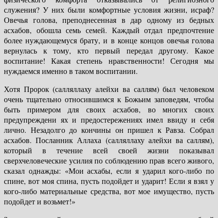
служения? У них были комфортные условия жизни, исраф?
Овечья голова, преподнесенная в дар одному из бедных
асхабов, обошла семь семей. Каждый отдал предпочтение
более нуждающемуся брату, и в конце концов овечья голова
вернулась к тому, кто первый передал другому. Какое
воспитание! Какая степень нравственности! Сегодня мы
нуждаемся именно в таком воспитании.
Хотя Пророк (салляллаху алейхи ва саллям) был человеком
очень тщательно относившимся к Божьим заповедям, чтобы
быть примером для своих асхабов, во многих своих
предупреждени ях и предостережениях имел ввиду и себя
лично. Незадолго до кончины он пришел к Равза. Собрал
асхабов. Посланник Аллаха (салляллаху алейхи ва саллям),
который в течение всей своей жизни показывал
сверхчеловеческие усилия по соблюдению прав всего живого,
сказал однажды: «Мои асхабы, если я ударил кого-либо по
спине, вот моя спина, пусть подойдет и ударит! Если я взял у
кого-либо материальные средства, вот мое имущество, пусть
подойдет и возьмет!»