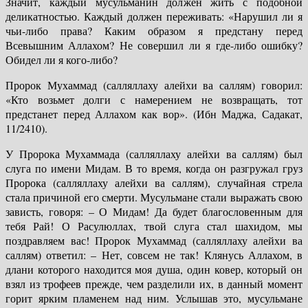
Значит, каждый мусульманин должен жить с подобной
деликатностью. Каждый должен переживать: «Нарушил ли я
чьи-либо права? Каким образом я предстану перед
Всевышним Аллахом? Не совершил ли я где-либо ошибку?
Обидел ли я кого-либо?
Пророк Мухаммад (салляллаху алейхи ва саллям) говорил:
«Кто возьмет долги с намерением не возвращать, тот
предстанет перед Аллахом как вор». (Ибн Маджа, Садакат,
11/2410).
У Пророка Мухаммада (салляллаху алейхи ва саллям) был
слуга по имени Мидам. В то время, когда он разгружал груз
Пророка (салляллаху алейхи ва саллям), случайная стрела
стала причиной его смерти. Мусульмане стали выражать свою
зависть, говоря: – О Мидам! Да будет благословенным для
тебя Рай! О Расулюллах, твой слуга стал шахидом, мы
поздравляем вас! Пророк Мухаммад (салляллаху алейхи ва
саллям) ответил: – Нет, совсем не так! Клянусь Аллахом, в
длани которого находится моя душа, один ковер, который он
взял из трофеев прежде, чем разделили их, в данный момент
горит ярким пламенем над ним. Услышав это, мусульмане