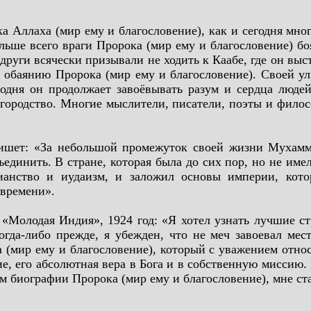
а Аллаха (мир ему и благословение), как и сегодня мног
льше всего враги Пророка (мир ему и благословение) бо
руги всячески призывали не ходить к Каабе, где он выст
 обаянию Пророка (мир ему и благословение). Своей ул
одня он продолжает завоёвывать разум и сердца люд
агородство. Многие мыслители, писатели, поэты и фило
шет: «За небольшой промежуток своей жизни Мухамма
ъединить. В стране, которая была до сих пор, но не име
ианство и иудаизм, и заложил основы империи, кото
времени».
Молодая Индия», 1924 год: «Я хотел узнать лучшие ст
гда-либо прежде, я убежден, что не меч завоевал ме
(мир ему и благословение), который с уважением относи
шие, его абсолютная вера в Бога и в собственную миссию
ом биографии Пророка (мир ему и благословение), мне ст