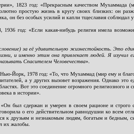
рии», 1823 год: «Прекрасным качеством Мухаммада (
олютно простую жизнь в кругу своих близких: он разж
ика, он без особых усилий и капли тщеславия соблюдал 
1936 год: «Если какая-нибудь религия имела возможно
словение) за её удивительную жизнестойкость. Это един
ни, и именно этим она привлекает людей. Я изучил ег
 называть Спасителем Человечества
».
ью-Йорк, 1978 год: «То, что Мухаммад (мир ему и благ
итателей, а у других вызовет возражения. Однако это е
бластях. Вот это соединение огромного религиозного и
овека в истории».
«Он был сдержан и умерен в своем рационе и строго 
 говорила о его действительном равнодушии ко всем от
ся к друзьям и незнакомым людям, богатым и бедным, 
л их жалобы.