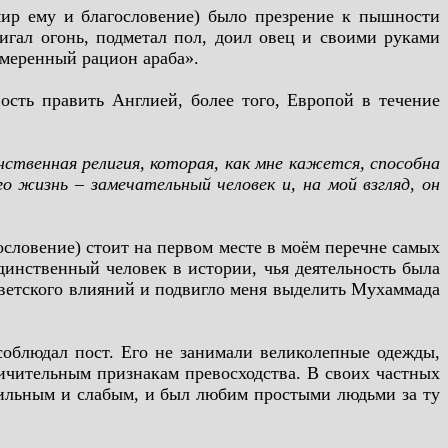
мир ему и благословение) было презрение к пышности
игал огонь, подметал пол, доил овец и своими руками
умеренный рацион араба».
сть править Англией, более того, Европой в течение
ственная религия, которая, как мне кажется, способна
о жизнь – замечательный человек и, на мой взгляд, он
ословение) стоит на первом месте в моём перечне самых
динственный человек в истории, чья деятельность была
 светского влияний и подвигло меня выделить Мухаммада
соблюдал пост. Его не занимали великолепные одежды,
личительным признакам превосходства. В своих частных
сильным и слабым, и был любим простыми людьми за ту