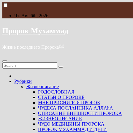
Skip
to
content
Чт. Авг 6th, 2026
Пророк Мухаммад
Жизнь последнего Пророкаﷺ
Рубрики
Жизнеописание
РОДОСЛОВНАЯ
СТАТЬИ О ПРОРОКЕ
МНЕ ПРИСНИЛСЯ ПРОРОК
ЧУДЕСА ПОСЛАННИКА АЛЛАhА
ОПИСАНИЕ ВНЕШНОСТИ ПРОРОКА
ЖИЗНЕОПИСАНИЕ
ЧУДО МЕДИЦИНЫ ПРОРОКА
ПРОРОК МУХАММАД И ДЕТИ