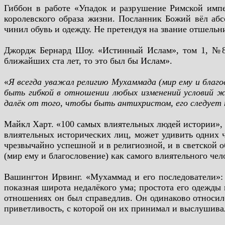
Гиббон в работе «Упадок и разрушение Римской импе
королевского образа жизни. Посланник Божий вёл абс
чинил обувь и одежду. Не претендуя на звание отшельн
Джордж Бернард Шоу. «Истинный Ислам», том 1, №8, 
ближайших ста лет, то это был бы Ислам».
«
Я всегда уважал религию Мухаммада (мир ему и благо
быть гибкой в отношении любых изменений условий жиз
далёк от того, чтобы быть антихристом, его следует
Майкл Харт. «100 самых влиятельных людей истории», Н
влиятельных исторических лиц, может удивить одних ч
чрезвычайно успешной и в религиозной, и в светской о
(мир ему и благословение) как самого влиятельного чел
Вашингтон Ирвинг. «Мухаммад и его последователи»: 
показная широта недалёкого ума; простота его одежды
отношениях он был справедлив. Он одинаково относил
приветливость, с которой он их принимал и выслушива