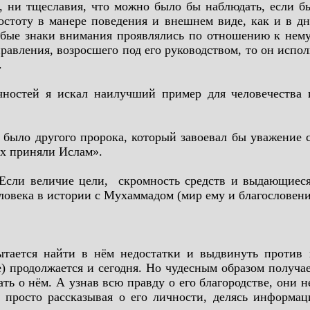
, ни тщеславия, что можно было бы наблюдать, если б
остоту в манере поведения и внешнем виде, как и в дн
собые знаки внимания проявлялись по отношению к нему.
правления, возросшего под его руководством, то он испол
.
чностей я искал наилучший пример для человечества
 было другого пророка, который завоевал бы уважение
их приняли Ислам».
Если величие цели, скромность средств и выдающиеся 
еловека в истории с Мухаммадом (мир ему и благословени
пытается найти в нём недостатки и выдвинуть проти
 продолжается и сегодня. Но чудесным образом получае
ть о нём. А узнав всю правду о его благородстве, они 
 просто рассказывая о его личности, делясь информа