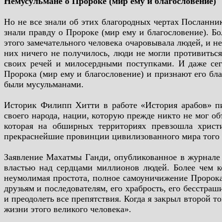
Немусульмане о Пророке (мир ему и благословение)
Но не все знали об этих благородных чертах Посланник
знали правду о Пророке (мир ему и благословение). Бо
этого замечательного человека очаровывала людей, и нед
них ничего не получилось, люди не могли противиться
своих речей и милосердными поступками. И даже сег
Пророка (мир ему и благословение) и признают его бл
были мусульманами.
Историк Филипп Хитти в работе «История арабов» пи
своего народа, нации, которую прежде никто не мог об
которая на обширных территориях превзошла христ
прекраснейшие провинции цивилизованного мира того 
Заявление Махатмы Ганди, опубликованное в журнале «
властью над сердцами миллионов людей. Более чем ко
неумолимая простота, полное самоуничижение Пророка 
друзьям и последователям, его храбрость, его бесстра
и преодолеть все препятствия. Когда я закрыл второй т
жизни этого великого человека».