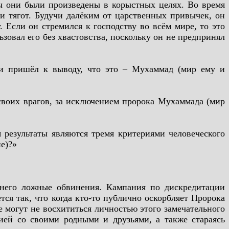
ы они были произведены в корыстных целях. Во время
и тягот. Будучи далёким от царственных привычек, он
 Если он стремился к господству во всём мире, то это
ьзовал его без хвастовства, поскольку он не предпринял
 и пришёл к выводу, что это – Мухаммад (мир ему и
 своих врагов, за исключением пророка Мухаммада (мир
результаты являются тремя критериями человеческого
е)?»
в него ложные обвинения. Кампания по дискредитации
тся так, что когда кто-то публично оскорбляет Пророка
не могут не восхититься личностью этого замечательного
цией со своими родными и друзьями, а также стараясь