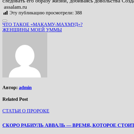
следовать его образу жизни, добиваясь довольства Соз
assalam.ru
Эту публикацию просмотрели:
388
Навигация
ЧТО ТАКОЕ «МАКАМУ-МАХМУД»?
ЖЕНЩИНЫ МОЕЙ УММЫ
по
записям
Автор:
admin
Related Post
СТАТЬИ О ПРОРОКЕ