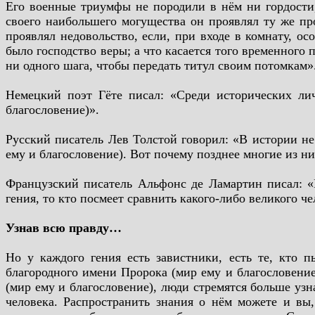
Его военные триумфы не породили в нём ни гордости
своего наибольшего могущества он проявлял ту же пр
проявлял недовольство, если, при входе в комнату, о
было господство веры; а что касается того временного 
ни одного шага, чтобы передать титул своим потомкам»
Немецкий поэт Гёте писал: «Среди исторических ли
благословение)».
Русский писатель Лев Толстой говорил: «В истории не
ему и благословение). Вот почему позднее многие из н
Французский писатель Альфонс де Ламартин писал: «
гения, то кто посмеет сравнить какого-либо великого ч
Узнав всю правду…
Но у каждого гения есть завистники, есть те, кто 
благородного имени Пророка (мир ему и благословение)
(мир ему и благословение), люди стремятся больше узна
человека. Распространить знания о нём можете и вы,