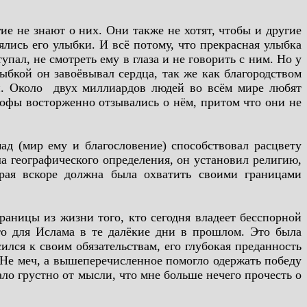
ие не знают о них. Они также не хотят, чтобы и другие
ялись его улыбки. И всё потому, что прекрасная улыбка
упал, не смотреть ему в глаза и не говорить с ним. Но у
ыбкой он завоёвывал сердца, так же как благородством
ей. Около двух миллиардов людей во всём мире любят
софы восторженно отзывались о нём, притом что они не
д (мир ему и благословение) способствовал расцвету
ла географического определения, он установил религию,
рая вскоре должна была охватить своими границами
раницы из жизни того, кто сегодня владеет бесспорной
сто для Ислама в те далёкие дни в прошлом. Это была
лся к своим обязательствам, его глубокая преданность
. Не меч, а вышеперечисленное помогло одержать победу
ало грустно от мысли, что мне больше нечего прочесть о