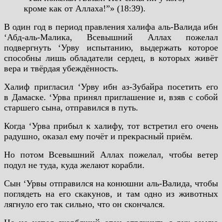
кроме как от Аллаха!”» (18:39).
В один год в период правления халифа аль-Валида ибн
‘Абд-аль-Малика, Всевышний Аллах пожелал
подвергнуть ‘Урву испытанию, выдержать которое
способны лишь обладатели сердец, в которых живёт
вера и твёрдая убеждённость.
Халиф пригласил ‘Урву ибн аз-Зубайра посетить его
в Дамаске. ‘Урва принял приглашение и, взяв с собой
старшего сына, отправился в путь.
Когда ‘Урва прибыл к халифу, тот встретил его очень
радушно, оказал ему почёт и прекрасный приём.
Но потом Всевышний Аллах пожелал, чтобы ветер
подул не туда, куда желают корабли.
Сын ‘Урвы отправился на конюшни аль-Валида, чтобы
поглядеть на его скакунов, и там одно из животных
лягнуло его так сильно, что он скончался.