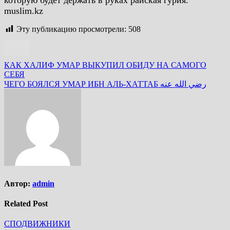
которую будет держать в руках райская гурия.
muslim.kz
Эту публикацию просмотрели:
508
Навигация
КАК ХАЛИФ УМАР ВЫКУПИЛ ОБИДУ НА САМОГО
СЕБЯ
по
ЧЕГО БОЯЛСЯ УМАР ИБН АЛЬ-ХАТТАБ رضي الله عنه
записям
Автор:
admin
Related Post
СПОДВИЖНИКИ