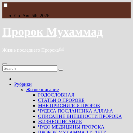
Skip
to
content
Ср. Авг 5th, 2026
Пророк Мухаммад
Жизнь последнего Пророкаﷺ
Рубрики
Жизнеописание
РОДОСЛОВНАЯ
СТАТЬИ О ПРОРОКЕ
МНЕ ПРИСНИЛСЯ ПРОРОК
ЧУДЕСА ПОСЛАННИКА АЛЛАhА
ОПИСАНИЕ ВНЕШНОСТИ ПРОРОКА
ЖИЗНЕОПИСАНИЕ
ЧУДО МЕДИЦИНЫ ПРОРОКА
ПРОРОК МУХАММАД И ДЕТИ