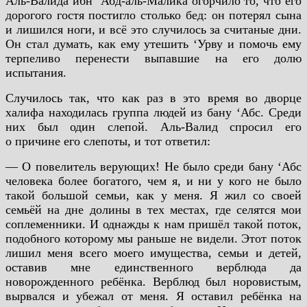
Аль-Валида ибн ‘Абд-аль-Малика огорчило то, что его
дорогого гостя постигло столько бед: он потерял сына
и лишился ноги, и всё это случилось за считаные дни.
Он стал думать, как ему утешить ‘Урву и помочь ему
терпеливо перенести выпавшие на его долю
испытания.
Случилось так, что как раз в это время во дворце
халифа находилась группа людей из бану ‘Абс. Среди
них был один слепой. Аль-Валид спросил его
о причине его слепоты, и тот ответил:
— О повелитель верующих! Не было среди бану ‘Абс
человека более богатого, чем я, и ни у кого не было
такой большой семьи, как у меня. Я жил со своей
семьёй на дне долины в тех местах, где селятся мои
соплеменники. И однажды к нам пришёл такой поток,
подобного которому мы раньше не видели. Этот поток
лишил меня всего моего имущества, семьи и детей,
оставив мне единственного верблюда да
новорожденного ребёнка. Верблюд был норовистым,
вырвался и убежал от меня. Я оставил ребёнка на