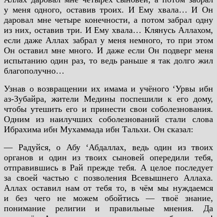
у меня одного, оставив троих. И Ему хвала… И Он
даровал мне четыре конечности, а потом забрал одну
из них, оставив три. И Ему хвала… Клянусь Аллахом,
если даже Аллах забрал у меня немного, то при этом
Он оставил мне много. И даже если Он подверг меня
испытанию один раз, то ведь раньше я так долго жил
благополучно…
Узнав о возвращении их имама и учёного ‘Урвы ибн
аз-Зубайра, жители Медины поспешили к его дому,
чтобы утешить его и принести свои соболезнования.
Одним из наилучших соболезнований стали слова
Ибрахима ибн Мухаммада ибн Тальхи. Он сказал:
— Радуйся, о Абу ‘Абдаллах, ведь один из твоих
органов и один из твоих сыновей опередили тебя,
отправившись в Рай прежде тебя. А целое последует
за своей частью с позволения Всевышнего Аллаха.
Аллах оставил нам от тебя то, в чём мы нуждаемся
и без чего не можем обойтись — твоё знание,
понимание религии и правильные мнения. Да