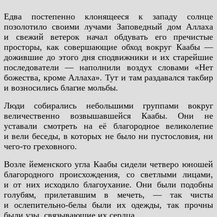
Едва постепенно клонящееся к западу солнце
позолотило своими лучами Заповедный дом Аллаха
и свежий ветерок начал обдувать его пречистые
просторы, как совершающие обход вокруг Каабы —
дожившие до этого дня сподвижники и их старейшие
последователи — наполнили воздух словами «Нет
божества, кроме Аллаха». Тут и там раздавался такбир
и возносились благие мольбы.
Люди собирались небольшими группами вокруг
величественно возвышавшейся Каабы. Они не
уставали смотреть на её благородное великолепие
и вели беседы, в которых не было ни пустословия, ни
чего-то греховного.
Возле йеменского угла Каабы сидели четверо юношей
благородного происхождения, со светлыми лицами,
и от них исходило благоухание. Они были подобны
голубям, прилетавшим в мечеть, — так чисты
и ослепительно-белы были их одежды, так прочны
были узы, связывающие их сердца.