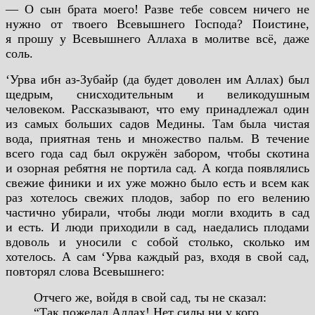
— О сын брата моего! Разве тебе совсем ничего не
нужно от твоего Всевышнего Господа? Поистине,
я прошу у Всевышнего Аллаха в молитве всё, даже
соль.
‘Урва ибн аз-Зубайр (да будет доволен им Аллах) был
щедрым, снисходительным и великодушным
человеком. Рассказывают, что ему принадлежал один
из самых больших садов Медины. Там была чистая
вода, приятная тень и множество пальм. В течение
всего года сад был окружён забором, чтобы скотина
и озорная ребятня не портила сад. А когда появлялись
свежие финики и их уже можно было есть и всем как
раз хотелось свежих плодов, забор по его велению
частично убирали, чтобы люди могли входить в сад
и есть. И люди приходили в сад, наедались плодами
вдоволь и уносили с собой столько, сколько им
хотелось. А сам ‘Урва каждый раз, входя в свой сад,
повторял слова Всевышнего:
Отчего же, войдя в свой сад, ты не сказал:
“Так пожелал Аллах! Нет силы ни у кого,