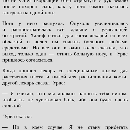
Но не успел скорбящий отец отряхнуть с рук землю
после похорон сына, как у него самого началась
гангрена на одной ноге.
Нога у него распухла. Опухоль увеличивалась
и распространялась всё дальше с ужасающей
быстротой. Халиф созвал для гостя лекарей со всех
областей и велел им спасать больного любыми
средствами. Но все они в один голос сказали, что
выход только один — отнять больную ногу, и ‘Урве
пришлось согласиться.
Когда пришёл лекарь со специальным ножом для
рассечения плоти и пилой для распиливания кости,
другой лекарь сказал ‘Урве:
— Я считаю, что мы должны напоить тебя вином,
чтобы ты не чувствовал боль, ибо она будет очень
сильной.
‘Урва сказал:
— Ни в коем случае. Я не стану прибегать