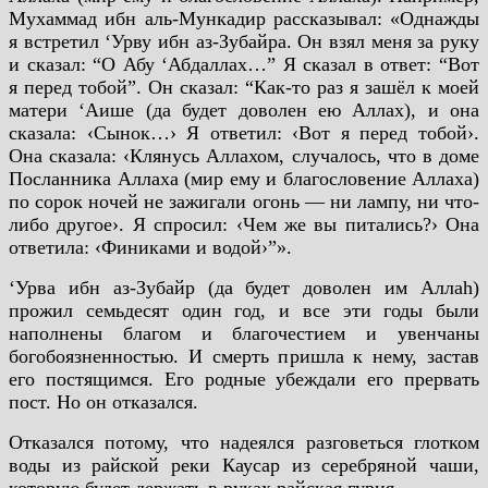
Мухаммад ибн аль-Мункадир рассказывал: «Однажды
я встретил ‘Урву ибн аз-Зубайра. Он взял меня за руку
и сказал: “О Абу ‘Абдаллах…” Я сказал в ответ: “Вот
я перед тобой”. Он сказал: “Как-то раз я зашёл к моей
матери ‘Аише (да будет доволен ею Аллах), и она
сказала: ‹Сынок…› Я ответил: ‹Вот я перед тобой›.
Она сказала: ‹Клянусь Аллахом, случалось, что в доме
Посланника Аллаха (мир ему и благословение Аллаха)
по сорок ночей не зажигали огонь — ни лампу, ни что-
либо другое›. Я спросил: ‹Чем же вы питались?› Она
ответила: ‹Финиками и водой›”».
‘Урва ибн аз-Зубайр (да будет доволен им Аллаh)
прожил семьдесят один год, и все эти годы были
наполнены благом и благочестием и увенчаны
богобоязненностью. И смерть пришла к нему, застав
его постящимся. Его родные убеждали его прервать
пост. Но он отказался.
Отказался потому, что надеялся разговеться глотком
воды из райской реки Каусар из серебряной чаши,