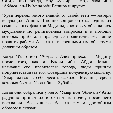
Са‘ида ибн Зейда, Абу Хурайры, ‘Абдаллаха ибн
‘Аббаса, ан-Ну‘мана ибн Башира и других.
‘Урва перенял много знаний от своей тёти — матери
верующих ‘Аиши. В конце концов он стал одним из
семи главных факихов Медины, к которым обращались
мусульмане по религиозным вопросам и к помощи
которых прибегали праведные правители, желавшие
править рабами Аллаха и вверенными им областями
должным образом.
Когда ‘Умар ибн ‘Абд-аль-‘Азиз приехал в Медину
после того, как аль-Валид ибн ‘Абд-аль-Малик
назначил его правителем города, люди пришли
поприветствовать его. Совершив полуденную молитву,
‘Умар вызвал к себе десять факихов Медины, среди
которых был и ‘Урва ибн аз-Зубайр.
Когда они собрались у него, ‘Умар ибн ‘Абд-аль-‘Азиз
радушно принял их и оказал им почёт, после чего
восхвалил Всевышнего Аллаха самым достойным
образом и сказал: