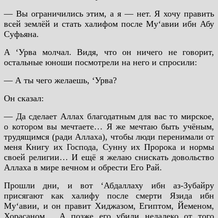
— Вы ограничились этим, а я — нет. Я хочу править
всей землёй и стать халифом после Му‘авии ибн Абу
Суфьяна.
А ‘Урва молчал. Видя, что он ничего не говорит,
остальные юноши посмотрели на него и спросили:
— А ты чего желаешь, ‘Урва?
Он сказал:
— Да сделает Аллах благодатным для вас то мирское,
о котором вы мечтаете… Я же мечтаю быть учёным,
трудящимся (ради Аллаха), чтобы люди перенимали от
меня Книгу их Господа, Сунну их Пророка и нормы
своей религии… И ещё я желаю снискать довольство
Аллаха в мире вечном и обрести Его Рай.
Прошли дни, и вот ‘Абдаллаху ибн аз-Зубайру
присягают как халифу после смерти Язида ибн
Му‘авии, и он правит Хиджазом, Египтом, Йеменом,
Хорасаном… А позже его убили недалеко от того