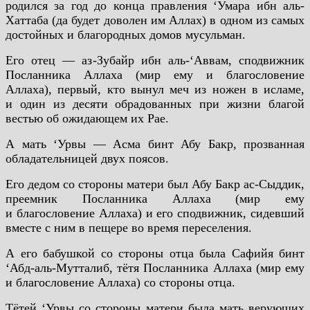
родился за год до конца правления ‘Умара ибн аль-
Хаттаба (да будет доволен им Аллах) в одном из самых
достойных и благородных домов мусульман.
Его отец — аз-Зубайр ибн аль-‘Аввам, сподвижник
Посланника Аллаха (мир ему и благословение
Аллаха), первый, кто вынул меч из ножен в исламе,
и один из десяти обрадованных при жизни благой
вестью об ожидающем их Рае.
А мать ‘Урвы — Асма бинт Абу Бакр, прозванная
обладательницей двух поясов.
Его дедом со стороны матери был Абу Бакр ас-Сыддик,
преемник Посланника Аллаха (мир ему
и благословение Аллаха) и его сподвижник, сидевший
вместе с ним в пещере во время переселения.
А его бабушкой со стороны отца была Сафийя бинт
‘Абд-аль-Мутталиб, тётя Посланника Аллаха (мир ему
и благословение Аллаха) со стороны отца.
Тётей ‘Урвы со стороны матери была мать верующих