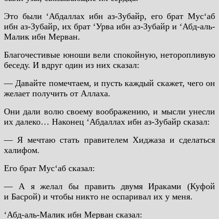
Это были ‘Абдаллах ибн аз-Зубайр, его брат Мус‘аб
ибн аз-Зубайр, их брат ‘Урва ибн аз-Зубайр и ‘Абд-аль-
Малик ибн Мерван.
Благочестивые юноши вели спокойную, неторопливую
беседу. И вдруг один из них сказал:
— Давайте помечтаем, и пусть каждый скажет, чего он
желает получить от Аллаха.
Они дали волю своему воображению, и мысли унесли
их далеко… Наконец ‘Абдаллах ибн аз-Зубайр сказал:
— Я мечтаю стать правителем Хиджаза и сделаться
халифом.
Его брат Мус‘аб сказал:
— А я желал бы править двумя Ираками (Куфой
и Басрой) и чтобы никто не оспаривал их у меня.
‘Абд-аль-Малик ибн Мерван сказал: