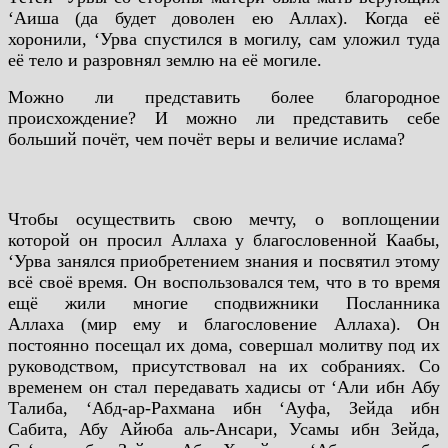
‘Аиша (да будет доволен ею Аллах). Когда её
хоронили, ‘Урва спустился в могилу, сам уложил туда
её тело и разровнял землю на её могиле.
Можно ли представить более благородное
происхождение? И можно ли представить себе
больший почёт, чем почёт веры и величие ислама?
Чтобы осуществить свою мечту, о воплощении
которой он просил Аллаха у благословенной Каабы,
‘Урва занялся приобретением знания и посвятил этому
всё своё время. Он воспользовался тем, что в то время
ещё жили многие сподвижники Посланника
Аллаха (мир ему и благословение Аллаха). Он
постоянно посещал их дома, совершал молитву под их
руководством, присутствовал на их собраниях. Со
временем он стал передавать хадисы от ‘Али ибн Абу
Талиба, ‘Абд-ар-Рахмана ибн ‘Ауфа, Зейда ибн
Сабита, Абу Айюба аль-Ансари, Усамы ибн Зейда,