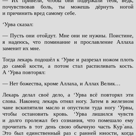
— Их привели, чтобы они подержали тебя, ведь,
почувствовав боль, ты можешь дёрнуть ногой
и причинить вред самому себе.
‘Урва сказал:
— Пусть они отойдут. Мне они не нужны. Поистине,
я надеюсь, что поминание и прославление Аллаха
заменит их мне.
Тогда лекарь подошёл к ‘Урве и разрезал ножом плоть
до самой кости, а потом стал распиливать кость.
А ‘Урва повторял:
— Нет божества, кроме Аллаха, и Аллах Велик…
Лекарь делал своё дело, а ‘Урва всё повторял эти
слова. Наконец лекарь отнял ногу. Затем в железном
чане вскипятили масло и опустили туда ногу ‘Урвы,
чтобы остановить кровь. ‘Урва лишился чувств
и долго пролежал без сознания, что помешало ему
прочитать в тот день свою обычную часть Кyр`ана.
Это был единственный раз с ранней юности, когда