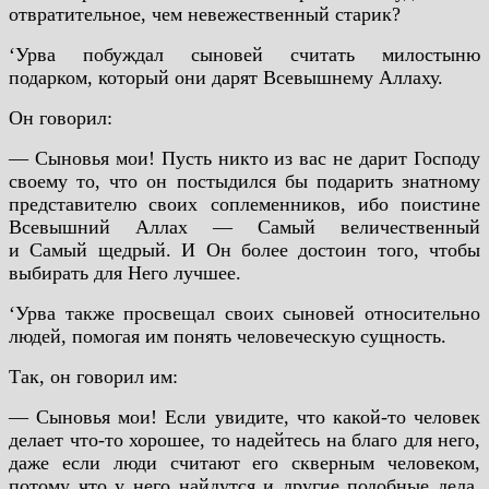
отвратительное, чем невежественный старик?
‘Урва побуждал сыновей считать милостыню
подарком, который они дарят Всевышнему Аллаху.
Он говорил:
— Сыновья мои! Пусть никто из вас не дарит Господу
своему то, что он постыдился бы подарить знатному
представителю своих соплеменников, ибо поистине
Всевышний Аллах — Самый величественный
и Самый щедрый. И Он более достоин того, чтобы
выбирать для Него лучшее.
‘Урва также просвещал своих сыновей относительно
людей, помогая им понять человеческую сущность.
Так, он говорил им:
— Сыновья мои! Если увидите, что какой-то человек
делает что-то хорошее, то надейтесь на благо для него,
даже если люди считают его скверным человеком,
потому что у него найдутся и другие подобные дела.