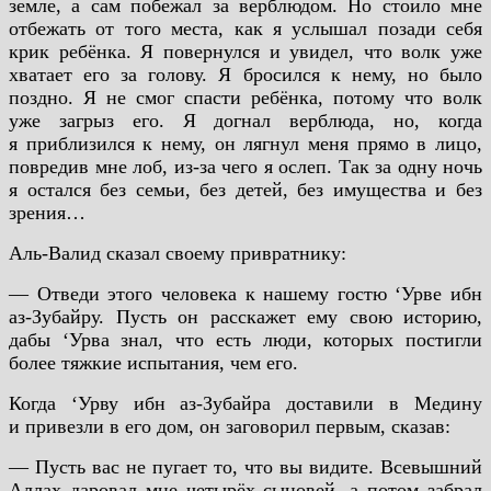
земле, а сам побежал за верблюдом. Но стоило мне
отбежать от того места, как я услышал позади себя
крик ребёнка. Я повернулся и увидел, что волк уже
хватает его за голову. Я бросился к нему, но было
поздно. Я не смог спасти ребёнка, потому что волк
уже загрыз его. Я догнал верблюда, но, когда
я приблизился к нему, он лягнул меня прямо в лицо,
повредив мне лоб, из-за чего я ослеп. Так за одну ночь
я остался без семьи, без детей, без имущества и без
зрения…
Аль-Валид сказал своему привратнику:
— Отведи этого человека к нашему гостю ‘Урве ибн
аз-Зубайру. Пусть он расскажет ему свою историю,
дабы ‘Урва знал, что есть люди, которых постигли
более тяжкие испытания, чем его.
Когда ‘Урву ибн аз-Зубайра доставили в Медину
и привезли в его дом, он заговорил первым, сказав:
— Пусть вас не пугает то, что вы видите. Всевышний
Аллах даровал мне четырёх сыновей, а потом забрал