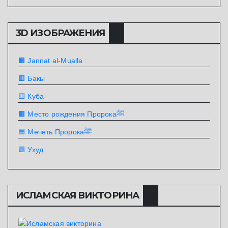
3D ИЗОБРАЖЕНИЯ
🟧 Jannat al-Mualla
🟥 Бакы
🟨 Куба
🟫 Место рождения Пророкаﷺ
🟦 Мечеть Пророкаﷺ
🟩 Ухуд
ИСЛАМСКАЯ ВИКТОРИНА