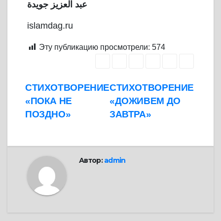
عبد العزيز جويدة
islamdag.ru
Эту публикацию просмотрели:
574
Навигация
СТИХОТВОРЕНИЕ
СТИХОТВОРЕНИЕ
«ПОКА НЕ
«ДОЖИВЕМ ДО
по
ПОЗДНО»
ЗАВТРА»
записям
Автор:
admin