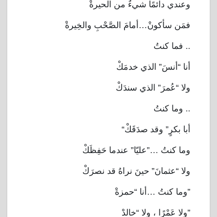
وعندي دائمًا شيءٌ من الحيرةْ
فمَن سأكونْ…أمامَ الصَّحْبِ والخِيرةْ
فما كنتُ
..
أنا “أنسَ” الذي خدمَكْ
ولا “عُمرَ” الذي سندَكْ
وما كنتُ
..
“
أبا بكرٍ” وقد صدَقَكْ
وما كنتُ …”عليّا” عندما حَفِظَكْ
ولا “عثمانَ” حينَ نراهُ قد نصرَكْ
وما كنتُ …أنا “حمزةْ
”
ولا عَمْرًا ، ولا “خالدْ
”