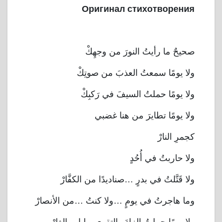
Оригинал стихотворения
صحيحٌ ما رأيتُ النورَ من وجهِكْ
ولا يومًا سمعتُ العذبَ من صوتِكْ
ولا يومًا حملتُ السيفَ في رَكبِكْ
ولا يومًا تطايرَ من هنا غضبي
كجمرِ النارْ
ولا حاربتُ في أُحُدٍ
ولا قَتَّلتُ في بدرٍ …صناديدًا من الكفَّارْ
وما هاجرتُ في يومٍ …ولا كنتُ …من الأنصارْ