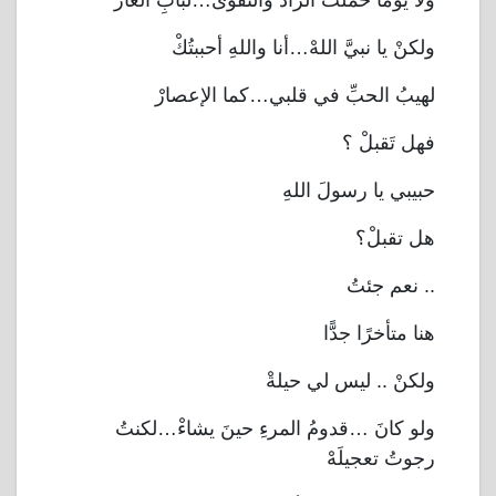
ولا يومًا حملتُ الزادَ والتقوى…لبابِ الغارْ
ولكنْ يا نبيَّ اللهْ…أنا واللهِ أحببتُكْ
لهيبُ الحبِّ في قلبي…كما الإعصارْ
فهل تَقبلْ ؟
حبيبي يا رسولَ اللهِ
هل تقبلْ؟
نعم جئتُ
..
هنا متأخرًا جدًّا
ولكنْ .. ليس لي حيلةْ
ولو كانَ …قدومُ المرءِ حينَ يشاءْ…لكنتُ
رجوتُ تعجيلَهْ