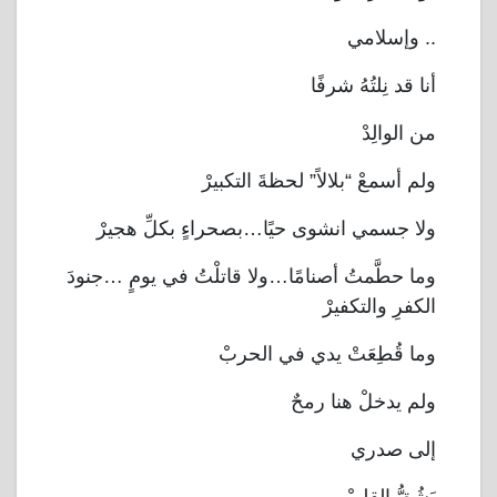
وإسلامي
..
أنا قد نِلتُهُ شرفًا
من الوالِدْ
ولم أسمعْ “بلالاً” لحظةَ التكبيرْ
ولا جسمي انشوى حيًا…بصحراءٍ بكلِّ هجيرْ
وما حطَّمتُ أصنامًا…ولا قاتلْتُ في يومٍ …جنودَ
الكفرِ والتكفيرْ
وما قُطِعَتْ يدي في الحربْ
ولم يدخلْ هنا رمحٌ
إلى صدري