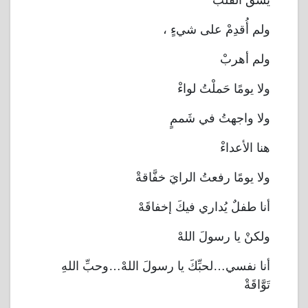
يَشُقُّ القلبْ
ولم أُقدِمْ على شيءٍ ،
ولم أهربْ
ولا يومًا حَملْتُ لواءْ
ولا واجهتُ في شَممٍ
هنا الأعداءْ
ولا يومًا رفعتُ الرايَ خفَّاقةْ
أنا طفلٌ يُداري فيكَ إخفاقَهْ
ولكنْ يا رسولَ اللهْ
أنا نفسي…لحبِّكَ يا رسولَ اللهْ…وحبِّ اللهِ
تَوَّاقَةْ