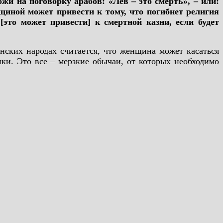
жи на поговорку арабов: «Лев – это смерть», – или:
нщиной может привести к тому, что погибнет религия
[это может привести] к смертной казни, если будет
нских народах считается, что женщина может касаться
ики. Это все – мерзкие обычаи, от которых необходимо