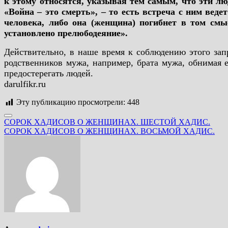
к этому относятся, указывая тем самым, что эти лю
«Война – это смерть», – то есть встреча с ним вед
человека, либо она (женщина) погибнет в том смыс
установлено прелюбодеяние».
Действительно, в наше время к соблюдению этого зап
родственников мужа, например, брата мужа, обнимая е
предостерегать людей.
darulfikr.ru
Эту публикацию просмотрели:
448
Навигация
СОРОК ХАДИСОВ О ЖЕНЩИНАХ. ШЕСТОЙ ХАДИС.
СОРОК ХАДИСОВ О ЖЕНЩИНАХ. ВОСЬМОЙ ХАДИС.
по
записям