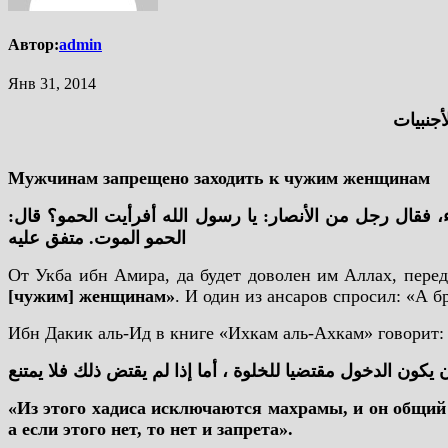
Автор:
admin
Янв 31, 2014
جنبيات
Мужчинам запрещено заходить к чужим женщинам
 فقال رجل من الأنصار: يا رسول الله أفرأيت الحمو؟ قال
الحمو الموت. متفق عليه
От Укба ибн Амира, да будет доволен им Аллах, переда
[чужим] женщинам»
. И один из ансаров спросил: «А б
Ибн Дакик аль-Ид в книге «Ихкам аль-Ахкам» говорит:
يكون الدخول مقتضيا للخلوة ، أما إذا لم يقتض ذلك فلا يمتنع
«Из этого хадиса исключаются махрамы, и он общий 
а если этого нет, то нет и запрета».