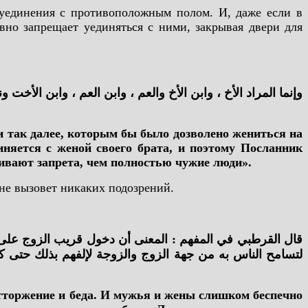
ь уединения с противоположным полом. И, даже если в
вно запрещает уединяться с ними, закрывая двери для
وإنما المراد الأخ ، وابن الأخ والعم ، وابن العم ، وابن الأخ
и так далее, которым бы было дозволено жениться на
иняется с женой своего брата, и поэтому Посланник
уживают запрета, чем полностью чужие люди».
 не вызовет никаких подозрений.
قال القرطبي في المفهم : المعنى أن دخول قريب الزوج على ا
لتسامح الناس به من جهة الزوج والزوجة لإلفهم بذلك حتى ،
 отторжение и беда. И мужья и жены слишком беспечно