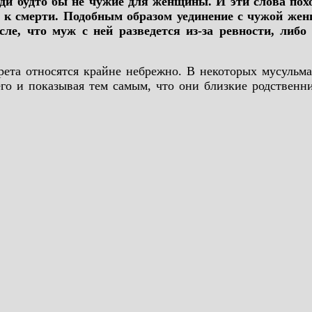
ди будто бы не чужие для женщины. И эти слова похо
ет к смерти. Подобным образом уединение с чужой же
ле, что муж с ней разведется из-за ревности, либо 
рета относятся крайне небрежно. В некоторых мусульма
го и показывая тем самым, что они близкие родственн