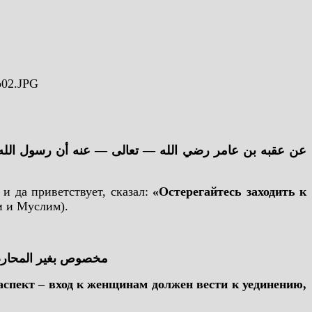
عن عقبه بن عامر رضي الله — تعالى — عنه أن رسول الله :
и да приветствует, сказал:
«Остерегайтесь заходить к
и и Муслим).
مخصوص بغير المحارم ، 
аспект – вход к женщинам должен вести к уединению,