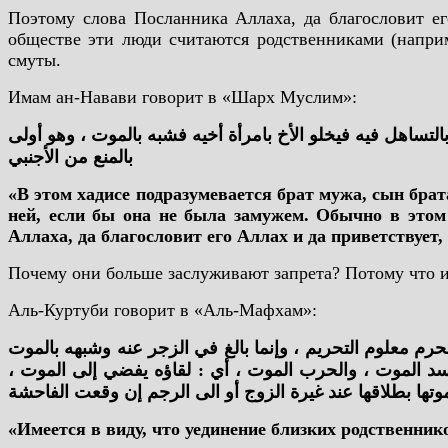
Поэтому слова Посланника Аллаха, да благословит ег
обществе эти люди считаются родственниками (наприм
смуты.
Имам ан-Навави говорит в «Шарх Муслим»:
بالتساهل فيه فيخلو الأخ بامرأة أخيه فشبه بالموت ، وهو أولى
بالمنع من الأجنبي
«В этом хадисе подразумевается брат мужа, сын бра
ней, если бы она не была замужем. Обычно в этом 
Аллаха, да благословит его Аллах и да приветствует
Почему они больше заслуживают запрета? Потому что им
Аль-Куртуби говорит в «Аль-Мафхам»:
م معلوم التحريم ، وإنما بالغ في الزجر عنه وشبهه بالموت
لأسد الموت ، والحرب الموت ، أي : لقاؤه يفضي إلى الموت
تها بطلاقها عند غيرة الزوج أو الى الرجم إن وقعت الفاحشة
«Имеется в виду, что уединение близких родственник