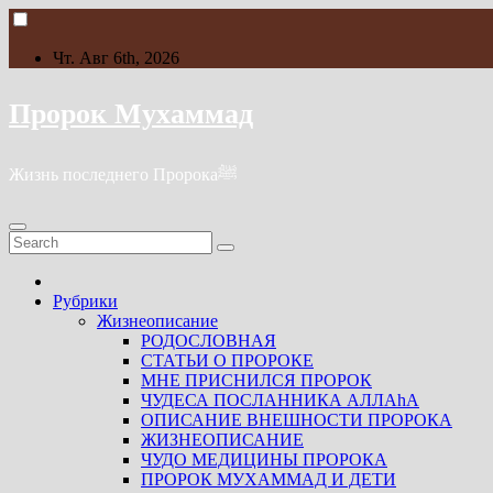
Skip
to
content
Чт. Авг 6th, 2026
Пророк Мухаммад
Жизнь последнего Пророкаﷺ
Рубрики
Жизнеописание
РОДОСЛОВНАЯ
СТАТЬИ О ПРОРОКЕ
МНЕ ПРИСНИЛСЯ ПРОРОК
ЧУДЕСА ПОСЛАННИКА АЛЛАhА
ОПИСАНИЕ ВНЕШНОСТИ ПРОРОКА
ЖИЗНЕОПИСАНИЕ
ЧУДО МЕДИЦИНЫ ПРОРОКА
ПРОРОК МУХАММАД И ДЕТИ