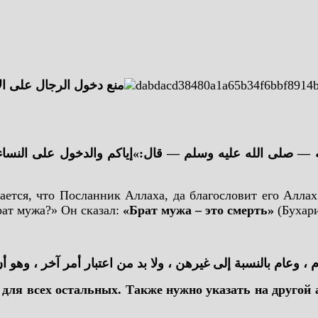
منع دخول الرجال على الأ
— صلى الله عليه وسلم — قال:»إياكم والدخول على النساء،
ется, что Посланник Аллаха, да благословит его Аллах 
рат мужа?» Он сказал:
«Брат мужа – это смерть»
(Бухар
وعام بالنسبة إلى غيرهن ، ولا بد من اعتبار أمر آخر ، وهو أن 
для всех остальных. Также нужно указать на другой 