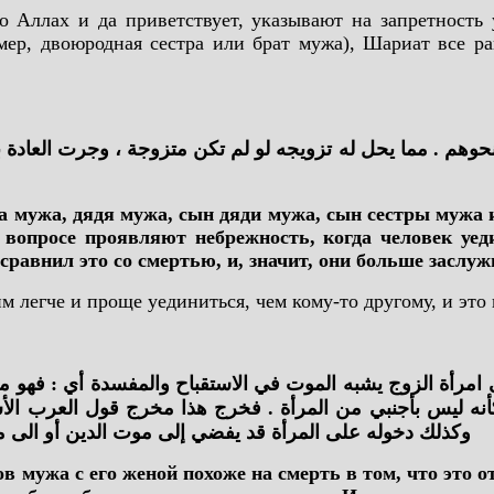
о Аллах и да приветствует, указывают на запретност
ер, двоюродная сестра или брат мужа), Шариат все ра
ت ونحوهم . مما يحل له تزويجه لو لم تكن متزوجة ، وجرت العادة 
та мужа, дядя мужа, сын дяди мужа, сын сестры мужа 
вопросе проявляют небрежность, когда человек уед
, сравнил это со смертью, и, значит, они больше засл
 легче и проще уединиться, чем кому-то другому, и это
مرأة الزوج يشبه الموت في الاستقباح والمفسدة أي : فهو محر
 كأنه ليس بأجنبي من المرأة . فخرج هذا مخرج قول العرب ا
وكذلك دخوله على المرأة قد يفضي إلى موت الدين أو الى مو
ов мужа с его женой похоже на смерть в том, что это