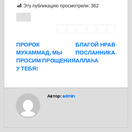
Эту публикацию просмотрели:
362
Навигация
ПРОРОК
БЛАГОЙ НРАВ
МУХАММАД, МЫ
ПОСЛАННИКА
по
ПРОСИМ ПРОЩЕНИЯ
АЛЛАhА
записям
У ТЕБЯ!
Автор:
admin