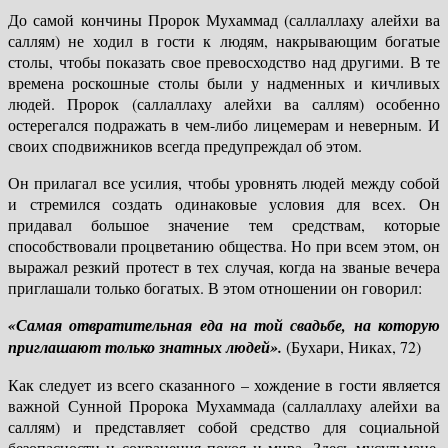
До самой кончины Пророк Мухаммад (саллаллаху алейхи ва
саллям) не ходил в гости к людям, накрывающим богатые
столы, чтобы показать свое превосходство над другими. В те
времена роскошные столы были у надменных и кичливых
людей. Пророк (саллаллаху алейхи ва саллям) особенно
остерегался подражать в чем-либо лицемерам и неверным. И
своих сподвижников всегда предупреждал об этом.
Он прилагал все усилия, чтобы уровнять людей между собой
и стремился создать одинаковые условия для всех. Он
придавал большое значение тем средствам, которые
способствовали процветанию общества. Но при всем этом, он
выражал резкий протест в тех случая, когда на званые вечера
приглашали только богатых. В этом отношении он говорил:
«Самая отвратительная еда на той свадьбе, на которую
приглашают только знатных людей».
(Бухари, Никах, 72)
Как следует из всего сказанного – хождение в гости является
важной Сунной Пророка Мухаммада (саллаллаху алейхи ва
саллям) и представляет собой средство для социальной
безопасности и сохранения покоя и мира. Здесь мусульмане,