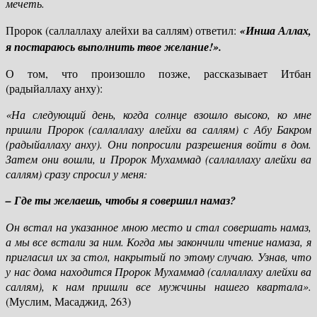
мечеть.
Пророк (саллаллаху алейхи ва саллям) ответил:
«Инша Аллах,
я постараюсь выполнить твое желание!».
О том, что произошло позже, рассказывает Итбан
(радыйаллаху анху):
«На следующий день, когда солнце взошло высоко, ко мне
пришли Пророк (саллаллаху алейхи ва саллям) с Абу Бакром
(радыйаллаху анху). Они попросили разрешения войти в дом.
Затем они вошли, и Пророк Мухаммад (саллаллаху алейхи ва
саллям) сразу спросил у меня:
– Где ты желаешь, чтобы я совершил намаз?
Он встал на указанное мною место и стал совершать намаз,
а мы все встали за ним. Когда мы закончили чтение намаза, я
пригласил их за стол, накрытый по этому случаю. Узнав, что
у нас дома находится Пророк Мухаммад (саллаллаху алейхи ва
саллям), к нам пришли все мужчины нашего квартала».
(Муслим, Масаджид, 263)