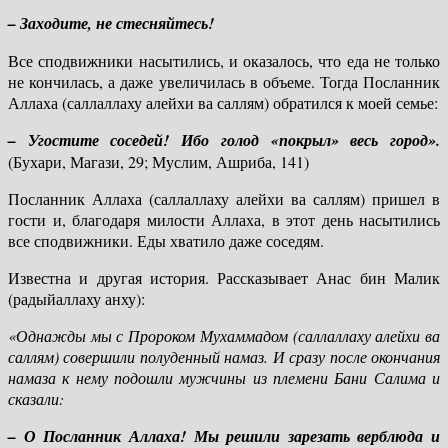
– Заходите, не стесняйтесь!
Все сподвижники насытились, и оказалось, что еда не только
не кончилась, а даже увеличилась в объеме. Тогда Посланник
Аллаха (саллаллаху алейхи ва саллям) обратился к моей семье:
– Угостите соседей! Ибо голод «покрыл» весь город».
(Бухари, Магази, 29; Муслим, Ашриба, 141)
Посланник Аллаха (саллаллаху алейхи ва саллям) пришел в
гости и, благодаря милости Аллаха, в этот день насытились
все сподвижники. Еды хватило даже соседям.
Известна и другая история. Рассказывает Анас бин Малик
(радыйаллаху анху):
«Однажды мы с Пророком Мухаммадом (саллаллаху алейхи ва
саллям) совершили полуденный намаз. И сразу после окончания
намаза к нему подошли мужчины из племени Бани Салима и
сказали:
– О Посланник Аллаха! Мы решили зарезать верблюда и