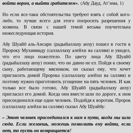
войти вором, а выйти грабителем».
(Абу Дауд, Ат’има, 1)
Но если все-таки обстоятельства требуют взять с собой кого-
либо, то лучше всего для этого попросить разрешения у
хозяина. В связи с нашей темой весьма поучительна
нижеследующая история.
Абу Шуайб аль-Ансари (радыйаллаху анху) пошел в гости к
Пророку Мухаммаду (саллаллаху алейхи ва саллям) и увидел,
что его лицо пожелтело. По цвету лица Абу Шуайб
(радыйаллаху анху) понял, что он давно не ел. Пойдя к своему
сыну, работающему мясником, он сказал ему, что хочет
пригласить домой Пророка (саллаллаху алейхи ва саллям) и
поэтому нужно приготовить угощение на пять человек. И как
только все было готово, Абу Шуайб (радыйаллаху анху)
пригласил его домой. Когда они вместе шли по дороге, к ним
присоединился еще один человек. Подойдя к воротам, Пророк
(саллаллаху алейхи ва саллям) сказал Абу Шуайбу:
– Этот человек присоединился к нам в пути, когда мы шли
сюда. Если желаешь, можешь позволить ему войти, если
нет, то пусть он возвращается!