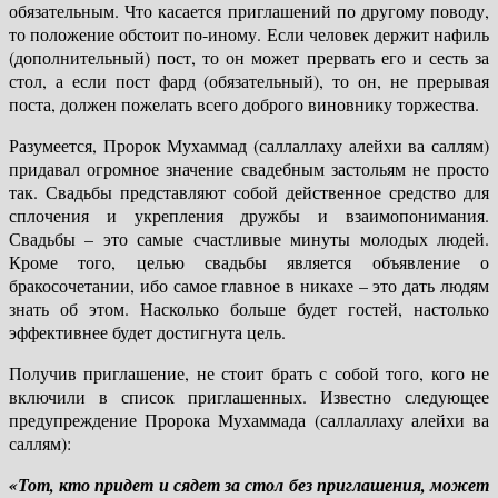
обязательным. Что касается приглашений по другому поводу,
то положение обстоит по-иному. Если человек держит нафиль
(дополнительный) пост, то он может прервать его и сесть за
стол, а если пост фард (обязательный), то он, не прерывая
поста, должен пожелать всего доброго виновнику торжества.
Разумеется, Пророк Мухаммад (саллаллаху алейхи ва саллям)
придавал огромное значение свадебным застольям не просто
так. Свадьбы представляют собой действенное средство для
сплочения и укрепления дружбы и взаимопонимания.
Свадьбы – это самые счастливые минуты молодых людей.
Кроме того, целью свадьбы является объявление о
бракосочетании, ибо самое главное в никахе – это дать людям
знать об этом. Насколько больше будет гостей, настолько
эффективнее будет достигнута цель.
Получив приглашение, не стоит брать с собой того, кого не
включили в список приглашенных. Известно следующее
предупреждение Пророка Мухаммада (саллаллаху алейхи ва
саллям):
«Тот, кто придет и сядет за стол без приглашения, может