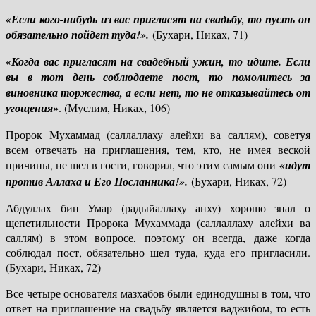
«Если кого-нибудь из вас пригласят на свадьбу, то пусть он
обязательно пойдет туда!».
(Бухари, Никах, 71)
«Когда вас пригласят на свадебный ужин, то идите. Если
вы в тот день соблюдаете пост, то помолитесь за
виновника торжества, а если нет, то не отказывайтесь от
угощения»
. (Муслим, Никах, 106)
Пророк Мухаммад (саллаллаху алейхи ва саллям), советуя
всем отвечать на приглашения, тем, кто, не имея веской
причины, не шел в гости, говорил, что этим самым они
«идут
против Аллаха и Его Посланника!».
(Бухари, Никах, 72)
Абдуллах бин Умар (радыйаллаху анху) хорошо знал о
щепетильности Пророка Мухаммада (саллаллаху алейхи ва
саллям) в этом вопросе, поэтому он всегда, даже когда
соблюдал пост, обязательно шел туда, куда его пригласили.
(Бухари, Никах, 72)
Все четыре основателя мазхабов были единодушны в том, что
ответ на приглашение на свадьбу является ваджибом, то есть