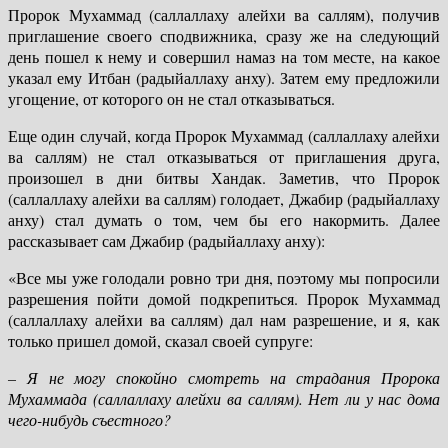
Пророк Мухаммад (саллаллаху алейхи ва саллям), получив
приглашение своего сподвижника, сразу же на следующий
день пошел к нему и совершил намаз на том месте, на какое
указал ему Итбан (радыйаллаху анху). Затем ему предложили
угощение, от которого он не стал отказываться.
Еще один случай, когда Пророк Мухаммад (саллаллаху алейхи
ва саллям) не стал отказываться от приглашения друга,
произошел в дни битвы Хандак. Заметив, что Пророк
(саллаллаху алейхи ва саллям) голодает, Джабир (радыйаллаху
анху) стал думать о том, чем бы его накормить. Далее
рассказывает сам Джабир (радыйаллаху анху):
«Все мы уже голодали ровно три дня, поэтому мы попросили
разрешения пойти домой подкрепиться. Пророк Мухаммад
(саллаллаху алейхи ва саллям) дал нам разрешение, и я, как
только пришел домой, сказал своей супруге:
– Я не могу спокойно смотреть на страдания Пророка
Мухаммада (саллаллаху алейхи ва саллям). Нет ли у нас дома
чего-нибудь съестного?