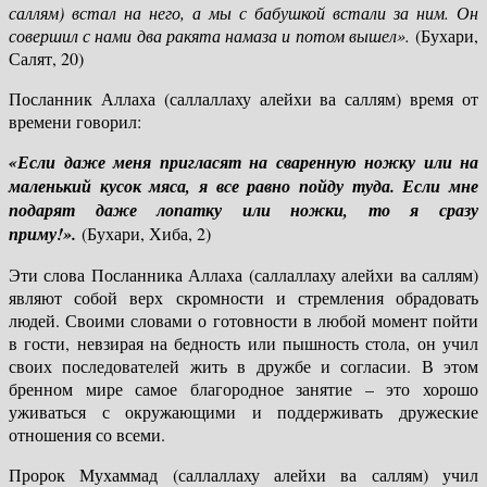
саллям) встал на него, а мы с бабушкой встали за ним. Он
совершил с нами два ракята намаза и потом вышел».
(Бухари,
Салят, 20)
Посланник Аллаха (саллаллаху алейхи ва саллям) время от
времени говорил:
«Если даже меня пригласят на сваренную ножку или на
маленький кусок мяса, я все равно пойду туда. Если мне
подарят даже лопатку или ножки, то я сразу
приму!».
(Бухари, Хиба, 2)
Эти слова Посланника Аллаха (саллаллаху алейхи ва саллям)
являют собой верх скромности и стремления обрадовать
людей. Своими словами о готовности в любой момент пойти
в гости, невзирая на бедность или пышность стола, он учил
своих последователей жить в дружбе и согласии. В этом
бренном мире самое благородное занятие – это хорошо
уживаться с окружающими и поддерживать дружеские
отношения со всеми.
Пророк Мухаммад (саллаллаху алейхи ва саллям) учил