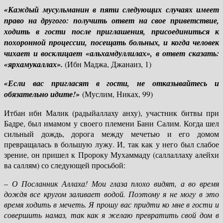
«Каждый мусульманин в пяти следующих случаях имеет
право на другого: получить ответ на свое приветствие,
ходить в гости после приглашения, присоединиться к
похоронной процессии, посещать больных, и когда человек
чихает и восклицает «альхамдуллилах», в ответ сказать:
«ярхамукаллах».
(Ибн Маджа, Джанаиз, 1)
«Если вас пригласят в гости, не отказывайтесь и
обязательно идите!»
(Муслим, Никах, 99)
Итбан ибн Малик (радыйаллаху анху), участник битвы при
Бадре, был имамом у своего племени Бани Салим. Когда шел
сильный дождь, дорога между мечетью и его домом
превращалась в большую лужу. И, так как у него был слабое
зрение, он пришел к Пророку Мухаммаду (саллаллаху алейхи
ва саллям) со следующей просьбой:
–
О Посланник Аллаха! Мои глаза плохо видят, а во время
дождя все кругом заливает водой. Поэтому я не могу в это
время ходить в мечеть. Я прошу вас придти ко мне в гости и
совершить намаз, так как я желаю превратить свой дом в