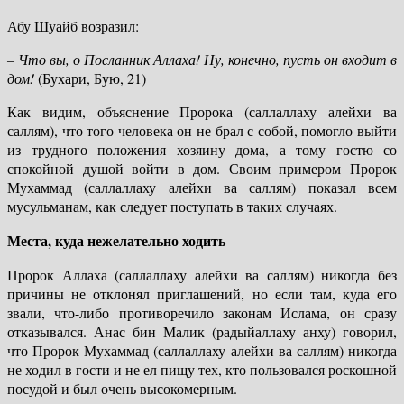
Абу Шуайб возразил:
– Что вы, о Посланник Аллаха! Ну, конечно, пусть он входит в
дом!
(Бухари, Бую, 21)
Как видим, объяснение Пророка (саллаллаху алейхи ва
саллям), что того человека он не брал с собой, помогло выйти
из трудного положения хозяину дома, а тому гостю со
спокойной душой войти в дом. Своим примером Пророк
Мухаммад (саллаллаху алейхи ва саллям) показал всем
мусульманам, как следует поступать в таких случаях.
Места, куда нежелательно ходить
Пророк Аллаха (саллаллаху алейхи ва саллям) никогда без
причины не отклонял приглашений, но если там, куда его
звали, что-либо противоречило законам Ислама, он сразу
отказывался. Анас бин Малик (радыйаллаху анху) говорил,
что Пророк Мухаммад (саллаллаху алейхи ва саллям) никогда
не ходил в гости и не ел пищу тех, кто пользовался роскошной
посудой и был очень высокомерным.