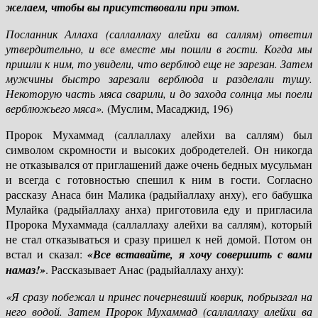
желаем, чтобы вы присутствовали при этом.
Посланник Аллаха (саллаллаху алейхи ва саллям) ответил
утвердительно, и все вместе мы пошли в гости. Когда мы
пришли к ним, то увидели, что верблюд еще не зарезан. Затем
мужчины быстро зарезали верблюда и разделали тушу.
Некоторую часть мяса сварили, и до захода солнца мы поели
верблюжьего мяса».
(Муслим, Масаджид, 196)
Пророк Мухаммад (саллаллаху алейхи ва саллям) был
символом скромности и высоких добродетелей. Он никогда
не отказывался от приглашений даже очень бедных мусульман
и всегда с готовностью спешил к ним в гости. Согласно
рассказу Анаса бин Малика (радыйаллаху анху), его бабушка
Мулайка (радыйаллаху анха) приготовила еду и пригласила
Пророка Мухаммада (саллаллаху алейхи ва саллям), который
не стал отказываться и сразу пришел к ней домой. Потом он
встал и сказал:
«Все вставайте, я хочу совершить с вами
намаз!»
. Рассказывает Анас (радыйаллаху анху):
«Я сразу побежал и принес почерневший коврик, побрызгал на
него водой. Затем Пророк Мухаммад (саллаллаху алейхи ва