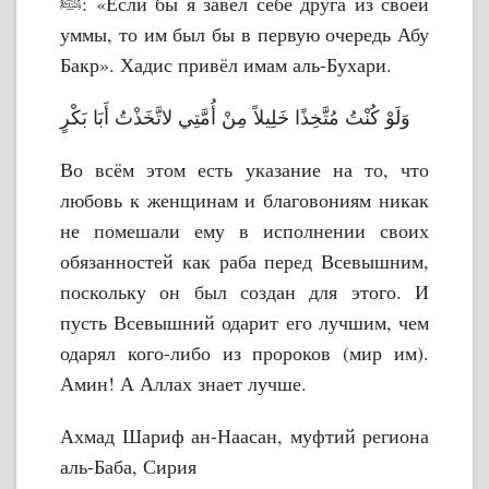
ﷺ: «Если бы я завёл себе друга из своей
уммы, то им был бы в первую очередь Абу
Бакр». Хадис привёл имам аль-Бухари.
وَلَوْ كُنْتُ مُتَّخِذًا خَلِيلاً مِنْ أُمَّتِي لاتَّخَذْتُ أَبَا بَكْرٍ
Во всём этом есть указание на то, что
любовь к женщинам и благовониям никак
не помешали ему в исполнении своих
обязанностей как раба перед Всевышним,
поскольку он был создан для этого. И
пусть Всевышний одарит его лучшим, чем
одарял кого-либо из пророков (мир им).
Амин! А Аллах знает лучше.
Ахмад Шариф ан-Наасан, муфтий региона
аль-Баба, Сирия