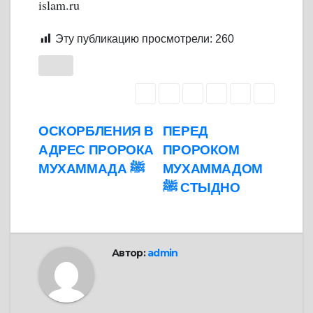
islam.ru
Эту публикацию просмотрели:
260
Навигация
ОСКОРБЛЕНИЯ В
ПЕРЕД
АДРЕС ПРОРОКА
ПРОРОКОМ
по
МУХАММАДА ﷺ
МУХАММАДОМ
записям
ﷺ СТЫДНО
Автор:
admin