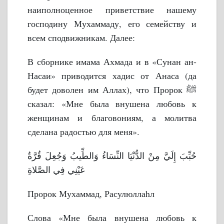
наиполноценное приветствие нашему
господину Мухаммаду, его семейству и
всем сподвижникам. Далее:
В сборнике имама Ахмада и в «Сунан ан-
Насаи» приводится хадис от Анаса (да
будет доволен им Аллах), что Пророк ﷺ
сказал: «Мне была внушена любовь к
женщинам и благовониям, а молитва
сделана радостью для меня».
حُبِّبَ إِلَيَّ مِنْ الدُّنْيَا النِّسَاءُ وَالطِّيبُ وَجُعِلَ قُرَّةُ
عَيْنِي فِي الصَّلاةِ
Пророк Мухаммад, Расулюллаhл
Слова «Мне была внушена любовь к