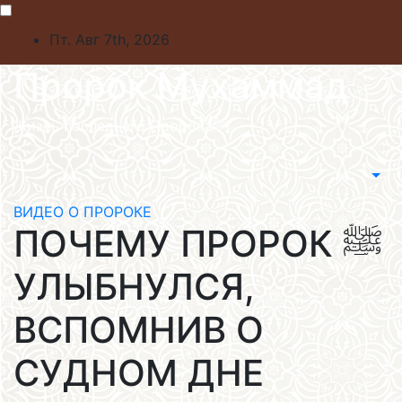
Skip
to
Пт. Авг 7th, 2026
content
Пророк Мухаммад
Жизнь последнего Пророкаﷺ
ВИДЕО О ПРОРОКЕ
ПОЧЕМУ ПРОРОК ﷺ
УЛЫБНУЛСЯ,
ВСПОМНИВ О
СУДНОМ ДНЕ