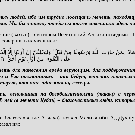
ных людей, ибо им трудно посещать мечеть, находящ
мя. Мы бы хотели, чтобы вы тоже совершили здесь нам
ение (вахью), в котором Всевышний Аллаха осведомил П
у совершить намаз в ней:
دًا لِمَنْ حَارَبَ اللَّهَ وَرَسُولَهُ مِنْ قَبْلُ ۚ وَلَيَحْلِفُنَّ إِنْ أَرَدْنَا إِلَّا الْحُس
عَلَى التَّقْوَىٰ مِنْ أَوَّلِ يَوْمٍ أَحَقُّ أَنْ ت
ть для нанесения вреда верующим, для поддержания 
ом и Его посланником, – они будут, конечно, кляст
ствует, что они, однозначно, лжецы.
ь, основанная на богобоязненности (таква) с перв
 ней (в мечети Кубаъ) – благочестивые люди, которы
 и благословение Аллаха) позвал Малика ибн Ад-Духшу
казал им: