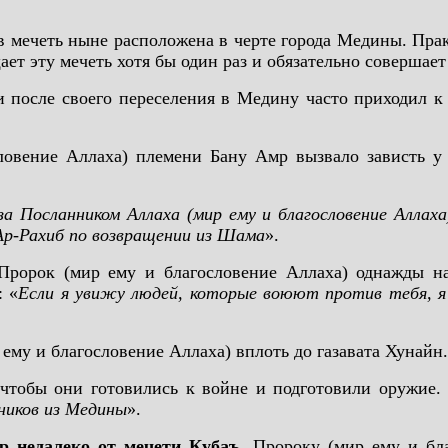
в мечеть ныне расположена в черте города Медины. Пр
ет эту мечеть хотя бы один раз и обязательно совершает
 после своего переселения в Медину часто приходил 
ловение Аллаха) племени Бану Амр вызвало зависть у
Посланником Аллаха (мир ему и благословение Аллаха)
Ар-Рахиб по возвращении из Шама
».
ророк (мир ему и благословение Аллаха) однажды на
: «
Если я увижу людей, которые воюют против тебя, я
ему и благословение Аллаха) вплоть до газавата Хунайн
чтобы они готовились к войне и подготовили оружие.
ников из Медины
».
р недалеко от мечети Кубаъ
. Пророку (мир ему и бл