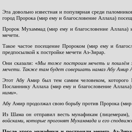
Эта довольно известная и популярная среди паломнико
город Пророка (мир ему и благословение Аллаха) посеща
Пророк Мухаммад (мир ему и благословение Аллаха) и
мечети.
Такое частое посещение Пророком (мир ему и благос
предпосылкой к постройке мечети Аз-Зирар.
Они сказали: «
Мы тоже построим мечеть и пошлём за 
мечети. Также там будет совершать намаз Абу Амир 
Этот Абу Амир был тем самим человеком, которого П
Посланнику Аллаха (мир ему и благословение Аллаха)
ними
».
Абу Амир продолжал свою борьбу против Пророка (мир 
Из Шама он отправил весть мунафикам (лицемерам), 
войсками, которые прогонят Мухаммада и его сподвиж
После этого мунафики и построили мечеть Аз-Зира