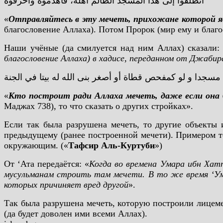
انطلقوا إلى هذا المسجد الظالم أهله، فاهدموه واحرقوه
«
Отправляйтесь в эту мечеть, прихожане которой 
благословение Аллаха). Потом Пророк (мир ему и благо
Наши учёные (да смилуется над ним Аллах) сказали:
благословение Аллаха) в хадисе, переданном от Джабира
مسجدا و لو كمفحص قطاة أو أصغر بنى الله له بيتا في الجنة
«
Кто построит ради Аллаха мечеть, даже если она б
Маджах 738), то что сказать о других стройках».
Если так была разрушена мечеть, то другие объекты
предыдущему (ранее построенной мечети). Примером т
окружающим. («
Тафсир Аль-Куртуби
»)
От ‘Ата передаётся: «
Когда во времена Умара ибн Хат
мусульманам строить там мечети. В то же время ‘Умар
которых причиняет вред другой
».
Так была разрушена мечеть, которую построили лицем
(да будет доволен ими всеми Аллах).