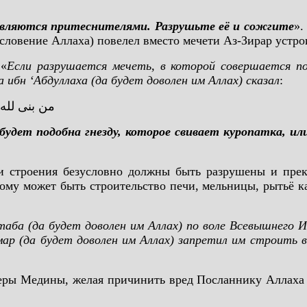
являются притеснителями. Разрушьте её и сожгите
».
словение Аллаха) повелел вместо мечети Аз-Зирар устрои
 «
Если разрушается мечеть, в которой совершается п
 ибн ‘Абдуллаха (да будет доволен им Аллах) сказал
:
من بنى لله 
удет подобна гнезду, которое свивает куропатка, ил
 и строения безусловно должны быть разрушены и прек
ому может быть строительство печи, мельницы, рытьё к
таба
(да будет доволен им Аллах) по воле Всевышнего И
 (да будет доволен им Аллах) запретил им строить в 
еры Медины, желая причинить вред Посланнику Аллаха 