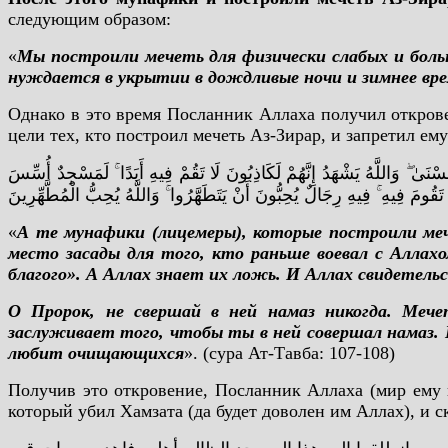
следующим образом:
«
Мы построили мечеть для физически слабых и боль
нуждается в укрытии в дождливые ночи и зимнее вре
Однако в это время Посланник Аллаха получил откров
цели тех, кто построил мечеть Аз-Зирар, и запретил ем
ْنَىٰ ۖ وَاللَّهُ يَشْهَدُ إِنَّهُمْ لَكَاذِبُونَ لَا تَقُمْ فِيهِ أَبَدًا ۚ لَمَسْجِدٌ أُسِّسَ
َقُومَ فِيهِ ۚ فِيهِ رِجَالٌ يُحِبُّونَ أَنْ يَتَطَهَّرُوا ۚ وَاللَّهُ يُحِبُّ الْمُطَّهِّرِينَ
«
А те мунафики (лицемеры), которые построили мече
место засады для того, кто раньше воевал с Аллах
благого». А Аллах знает их ложь. И Аллах свидетель
О Пророк, не свершай в ней намаз никогда. Мечет
заслуживает того, чтобы ты в ней совершал намаз. В
любит очищающихся
». (сура Ат-Тавба: 107-108)
Получив это откровение, Посланник Аллаха (мир ему
который убил Хамзата (да будет доволен им Аллах), и с