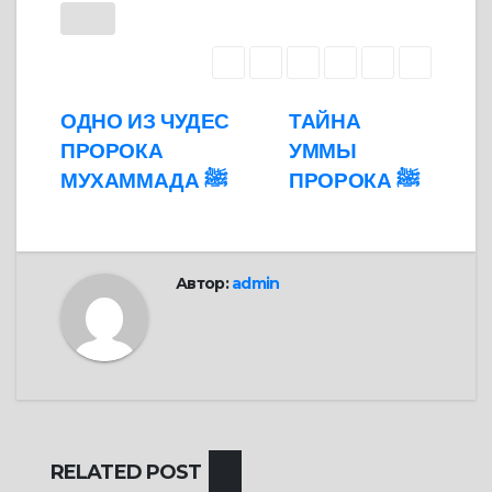
Навигация
ОДНО ИЗ ЧУДЕС
ТАЙНА
ПРОРОКА
УММЫ
по
ПРОРОКА ﷺ
МУХАММАДА ﷺ
записям
Автор:
admin
RELATED POST