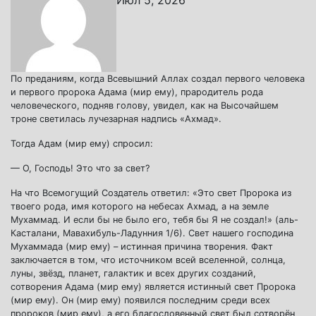
Июл 5, 2026
По преданиям, когда Всевышний Аллах создал первого человека
и первого пророка Адама (мир ему), прародитель рода
человеческого, подняв голову, увидел, как на Высочайшем
троне светилась лучезарная надпись «Ахмад».
Тогда Адам (мир ему) спросил:
— О, Господь! Это что за свет?
На что Всемогущий Создатель ответил: «Это свет Пророка из
твоего рода, имя которого на небесах Ахмад, а на земле
Мухаммад. И если бы не было его, тебя бы Я не создал!» (аль-
Касталани, Мавахибуль-Ладунния 1/6). Свет нашего господина
Мухаммада (мир ему) – истинная причина творения. Факт
заключается в том, что источником всей вселенной, солнца,
луны, звёзд, планет, галактик и всех других созданий,
сотворения Адама (мир ему) является истинный свет Пророка
(мир ему). Он (мир ему) появился последним среди всех
пророков (мир ему), а его благословенный свет был сотворён