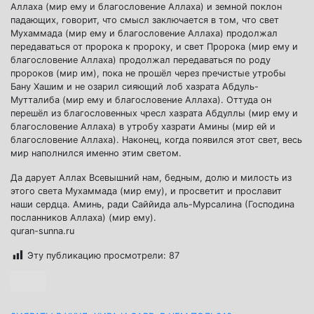
Аллаха (мир ему и благословение Аллаха) и земной поклон
падающих, говорит, что смысл заключается в том, что свет
Мухаммада (мир ему и благословение Аллаха) продолжал
передаваться от пророка к пророку, и свет Пророка (мир ему и
благословение Аллаха) продолжал передаваться по роду
пророков (мир им), пока не прошёл через пречистые утробы
Бану Хашим и не озарил сияющий лоб хазрата Абдуль-
Мутталиба (мир ему и благословение Аллаха). Оттуда он
перешёл из благословенных чресл хазрата Абдуллы (мир ему и
благословение Аллаха) в утробу хазрати Амины (мир ей и
благословение Аллаха). Наконец, когда появился этот свет, весь
мир наполнился именно этим светом.
Да дарует Аллах Всевышний нам, бедным, долю и милость из
этого света Мухаммада (мир ему), и просветит и прославит
наши сердца. Аминь, ради Саййида аль-Мурсалина (Господина
посланников Аллаха) (мир ему).
quran-sunna.ru
Эту публикацию просмотрели:
87