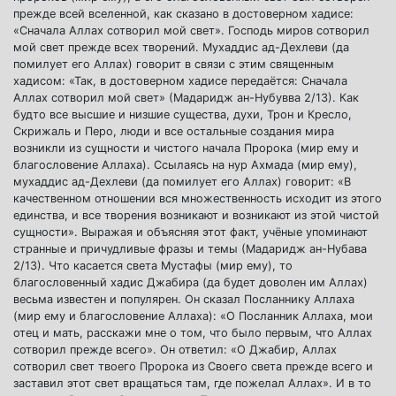
прежде всей вселенной, как сказано в достоверном хадисе:
«Сначала Аллах сотворил мой свет». Господь миров сотворил
мой свет прежде всех творений. Мухаддис ад-Дехлеви (да
помилует его Аллах) говорит в связи с этим священным
хадисом: «Так, в достоверном хадисе передаётся: Сначала
Аллах сотворил мой свет» (Мадаридж ан-Нубувва 2/13). Как
будто все высшие и низшие существа, духи, Трон и Кресло,
Скрижаль и Перо, люди и все остальные создания мира
возникли из сущности и чистого начала Пророка (мир ему и
благословение Аллаха). Ссылаясь на нур Ахмада (мир ему),
мухаддис ад-Дехлеви (да помилует его Аллах) говорит: «В
качественном отношении вся множественность исходит из этого
единства, и все творения возникают и возникают из этой чистой
сущности». Выражая и объясняя этот факт, учёные упоминают
странные и причудливые фразы и темы (Мадаридж ан-Нубава
2/13). Что касается света Мустафы (мир ему), то
благословенный хадис Джабира (да будет доволен им Аллах)
весьма известен и популярен. Он сказал Посланнику Аллаха
(мир ему и благословение Аллаха): «О Посланник Аллаха, мои
отец и мать, расскажи мне о том, что было первым, что Аллах
сотворил прежде всего». Он ответил: «О Джабир, Аллах
сотворил свет твоего Пророка из Своего света прежде всего и
заставил этот свет вращаться там, где пожелал Аллах». И в то