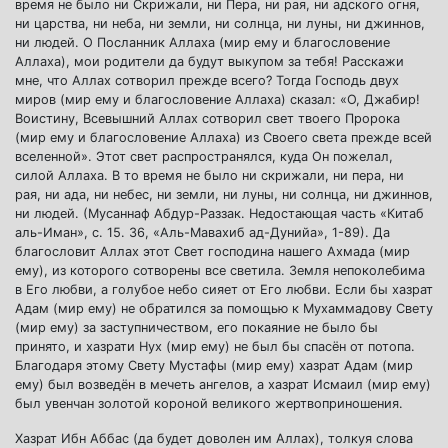
время не было ни Скрижали, ни Пера, ни рая, ни адского огня,
ни царства, ни неба, ни земли, ни солнца, ни луны, ни джиннов,
ни людей. О Посланник Аллаха (мир ему и благословение
Аллаха), мои родители да будут выкупом за тебя! Расскажи
мне, что Аллах сотворил прежде всего? Тогда Господь двух
миров (мир ему и благословение Аллаха) сказал: «О, Джабир!
Воистину, Всевышний Аллах сотворил свет твоего Пророка
(мир ему и благословение Аллаха) из Своего света прежде всей
вселенной». Этот свет распространялся, куда Он пожелал,
силой Аллаха. В то время не было ни скрижали, ни пера, ни
рая, ни ада, ни небес, ни земли, ни луны, ни солнца, ни джиннов,
ни людей. (Мусаннаф Абдур-Раззак. Недостающая часть «Китаб
аль-Иман», с. 15. 36, «Аль-Мавахиб ад-Дунийа», 1-89). Да
благословит Аллах этот Свет господина нашего Ахмада (мир
ему), из которого сотворены все светила. Земля непоколебима
в Его любви, а голубое небо сияет от Его любви. Если бы хазрат
Адам (мир ему) не обратился за помощью к Мухаммадову Свету
(мир ему) за заступничеством, его покаяние не было бы
принято, и хазрати Нух (мир ему) не был бы спасён от потопа.
Благодаря этому Свету Мустафы (мир ему) хазрат Адам (мир
ему) был возведён в мечеть ангелов, а хазрат Исмаил (мир ему)
был увенчан золотой короной великого жертвоприношения.
Хазрат Ибн Аббас (да будет доволен им Аллах), толкуя слова