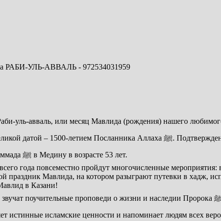
Аллаха ﷺ. Подтверждением тому является известный факт, что мусульманское
летоисчисление началось с момента переселения Пророка Мухаммада ﷺ в Медину в возрасте 53 лет.
ие всего года повсеместно пройдут многочисленные мероприятия
дской праздник Мавлида, на котором разыграют путевки в хадж,
Мавлид в Казани!
ди о жизни и наследии Пророка ﷺ, произносятся салаваты в его честь и совершаются ду’а,