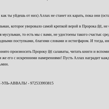
о, как ты уйдешь от них) Аллах не станет их карать, пока они (
репкой верой в Пророка ﷺ, не будет наказано за грехи, потому что он был среди них и
ь мы с вами, не удостоены такого счастья: среди нас нет Пророка ﷺ. Но среди н
годными поступками, благими словами и истигфаром. И тогда,
ть о временах его пророчества и необычайных событиях и
м же его с искренними намерениями! Пусть Аллах наградит каж
шего любимого Пророка Мухаммада ﷺ! Амин.