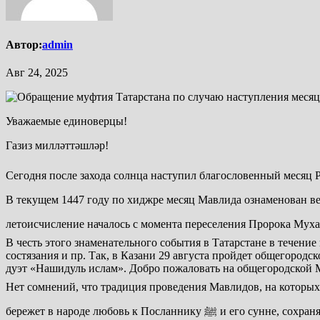
Автор:
admin
Авг 24, 2025
Уважаемые единоверцы!
Газиз милләттәшләр!
В текущем 1447 году по хиджре месяц Мавлида ознаменован великой датой – 1500-летием Посланника 
В честь этого знаменательного события в Татарстане в течен
состязания и пр. Так, в Казани 29 августа пройдет общегоро
дуэт «Нашидуль ислам». Добро пожаловать на общегородской 
Нет сомнений, что традиция проведения Мавлидов, на которых звучат поучительные пропове
бережет в народе любовь к Посланнику ﷺ и его сунне, сохраняет истинные исламские ценности и напоминает людям всех вероисповеданий о непреходящих общечеловеческих идеалах: