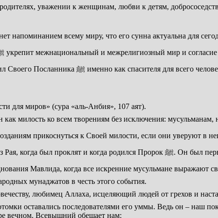
 родителях, уважении к женщинам, любви к детям, добрососедст
взаимоуважение в обществе. Ведь 14 веков назад Аллах отправил Своего Посланника ﷺ именно как спасителя для 
и для миров» (сура «аль-Анбия», 107 аят).
а ﷺ позволяет всем Своим созданиям прикоснуться к Своей милости, если они уверуют в н
лся Пророк ﷺ. Он был первым, кто был расстроен мавлидом! Поэтому не следует,
 Мавлида, когда все искренние мусульмане выражают свою радость рожде
ародных мунаджатов в честь этого события.
омки оставались последователями его уммы. Ведь он – наш пок
ре вечном. Всевышний обещает нам: