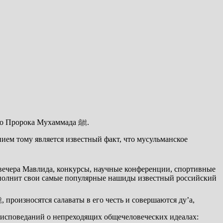
Сегодня после захода солнца наступил благословенный месяц Раби-уль-авваль, или месяц Мавлида (рождения) нашего любимого Пророка Мухаммада ﷺ.
: вечера Мавлида, конкурсы, научные конференции, спортивные
 исполнит свои самые популярные нашиды известный российский