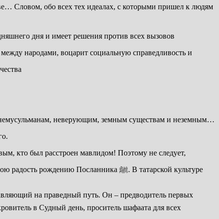
ве… Словом, обо всех тех идеалах, с которыми пришел к людям
всего человечества
его.
нию Посланника ﷺ. В татарской культуре
ровитель в Судный день, проситель шафаата для всех