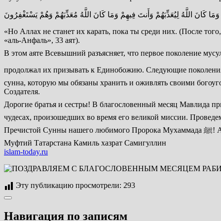
وَمَا كَانَ اللَّهُ لِيُعَذِّبَهُمْ وَأَنتَ فِيهِمْ وَمَا كَانَ اللَّهُ مُعَذِّبَهُمْ وَهُمْ يَسْتَغْفِرُونَ
«Но Аллах не станет их карать, пока ты среди них. (После тог
«аль-Анфаль», 33 аят).
В этом аяте Всевышний разъясняет, что первое поколение мусульман, которое уверовало самой к
продолжал их призывать к Единобожию. Следующие поколения мусульман, то ест
сунна, которую мы обязаны хранить и оживлять своими богоу
Создателя.
Дорогие братья и сестры! В благословенный месяц Мавлида принято произносить Пророку ﷺ салаваты, читать книги и вспомина
чудесах, произошедших во время его великой миссии. Проведе
Пречистой Сунны на
Муфтий Татарстана Камиль хазрат Самигуллин
islam-today.ru
Эту публикацию просмотрели:
293
Навигация по записям