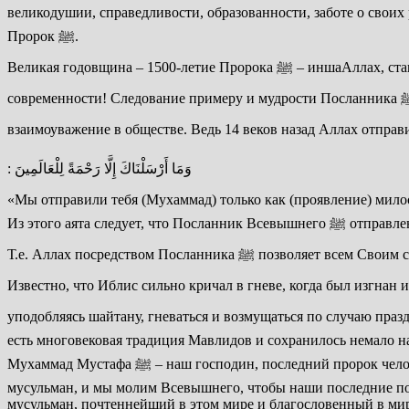
великодушии, справедливости, образованности, заботе о своих
Пророк ﷺ.
Великая годовщина – 1500-летие Пророка ﷺ – иншаАллах, станет напоминанием всему миру, что его сунна актуальна для сегодняшнего дня и имеет решения против всех вызовов
современности! Следование примеру и мудрости Посланника ﷺ укрепит межнациональный и межрелигиозный мир и согласие между народами, воцарит социальную справедливость и
: وَمَا أَرْسَلْنَاكَ إِلَّا رَحْمَةً لِلْعَالَمِينَ
«Мы отправили тебя (Мухаммад) только как (проявление) милост
Из этого аята следует, что Посланник Всевышнего ﷺ отправлен как милость ко всем творениям без исключения: мусульманам, немусульманам, неверующим, земным существам и неземным…
Т.е. Аллах посредством Посланник
Известно, что Иблис сильно кричал в гневе, когда был изгнан из Рая, когда был проклят и когда роди
уподобляясь шайтану, гневаться и возмущаться по случаю празднования
есть многовековая традиция Мавлидов и сохранилось немало н
Мухаммад Мустафа ﷺ – наш господин, последний пророк человечеству, любимец Аллаха, исцеляющий людей от грехов и наставляющий на праведный путь. Он – предводитель первых
мусульман, и мы молим Всевышнего, чтобы наши последние пот
мусульман, почтеннейший в этом мире и благословенный в ми