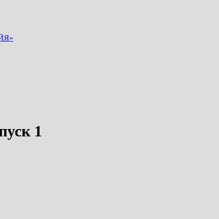
ЙЯ»
уск 1