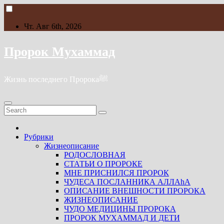
Skip
to
content
Чт. Авг 6th, 2026
Пророк Мухаммад
Жизнь последнего Пророкаﷺ
Рубрики
Жизнеописание
РОДОСЛОВНАЯ
СТАТЬИ О ПРОРОКЕ
МНЕ ПРИСНИЛСЯ ПРОРОК
ЧУДЕСА ПОСЛАННИКА АЛЛАhА
ОПИСАНИЕ ВНЕШНОСТИ ПРОРОКА
ЖИЗНЕОПИСАНИЕ
ЧУДО МЕДИЦИНЫ ПРОРОКА
ПРОРОК МУХАММАД И ДЕТИ