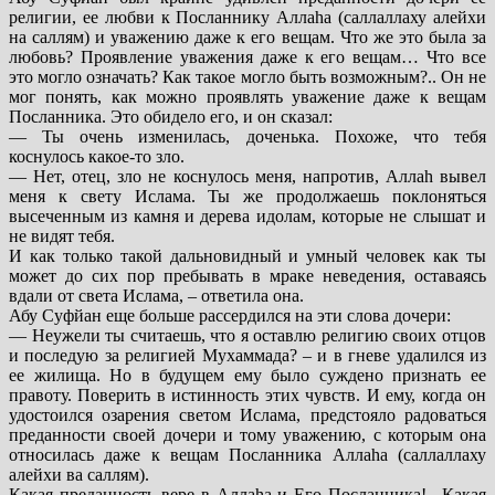
религии, ее любви к Посланнику Аллаhа (саллаллаху алейхи
на саллям) и уважению даже к его вещам. Что же это была за
любовь? Проявление уважения даже к его вещам… Что все
это могло означать? Как такое могло быть возможным?.. Он не
мог понять, как можно проявлять уважение даже к вещам
Посланника. Это обидело его, и он сказал:
— Ты очень изменилась, доченька. Похоже, что тебя
коснулось какое-то зло.
— Нет, отец, зло не коснулось меня, напротив, Аллаh вывел
меня к свету Ислама. Ты же продолжаешь поклоняться
высеченным из камня и дерева идолам, которые не слышат и
не видят тебя.
И как только такой дальновидный и умный человек как ты
может до сих пор пребывать в мраке неведения, оставаясь
вдали от света Ислама, – ответила она.
Абу Суфйан еще больше рассердился на эти слова дочери:
— Неужели ты считаешь, что я оставлю религию своих отцов
и последую за религией Мухаммада? – и в гневе удалился из
ее жилища. Но в будущем ему было суждено признать ее
правоту. Поверить в истинность этих чувств. И ему, когда он
удостоился озарения светом Ислама, предстояло радоваться
преданности своей дочери и тому уважению, с которым она
относилась даже к вещам Посланника Аллаhа (саллаллаху
алейхи ва саллям).
Какая преданность вере в Аллаhа и Его Посланника!.. Какая