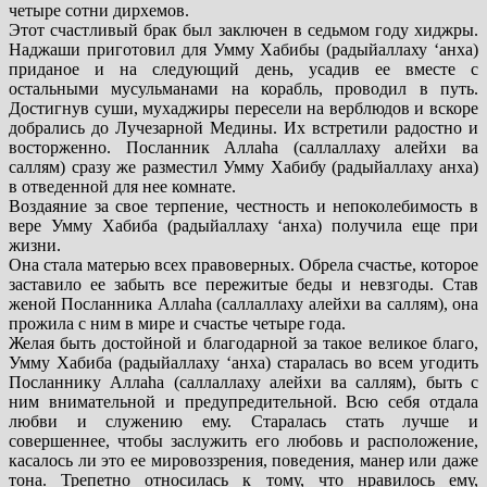
четыре сотни дирхемов.
Этот счастливый брак был заключен в седьмом году хиджры.
Наджаши приготовил для Умму Хабибы (радыйаллаху ‘анха)
приданое и на следующий день, усадив ее вместе с
остальными мусульманами на корабль, проводил в путь.
Достигнув суши, мухаджиры пересели на верблюдов и вскоре
добрались до Лучезарной Медины. Их встретили радостно и
восторженно. Посланник Аллаhа (саллаллаху алейхи ва
саллям) сразу же разместил Умму Хабибу (радыйаллаху анха)
в отведенной для нее комнате.
Воздаяние за свое терпение, честность и непоколебимость в
вере Умму Хабиба (радыйаллаху ‘анха) получила еще при
жизни.
Она стала матерью всех правоверных. Обрела счастье, которое
заставило ее забыть все пережитые беды и невзгоды. Став
женой Посланника Аллаhа (саллаллаху алейхи ва саллям), она
прожила с ним в мире и счастье четыре года.
Желая быть достойной и благодарной за такое великое благо,
Умму Хабиба (радыйаллаху ‘анха) старалась во всем угодить
Посланнику Аллаhа (саллаллаху алейхи ва саллям), быть с
ним внимательной и предупредительной. Всю себя отдала
любви и служению ему. Старалась стать лучше и
совершеннее, чтобы заслужить его любовь и расположение,
касалось ли это ее мировоззрения, поведения, манер или даже
тона. Трепетно относилась к тому, что нравилось ему,