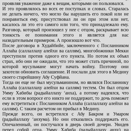
проявляя уважение даже к вещам, которыми он пользовался.
И это проявлялось во всех ее поступках и словах. Старалась
не делать ничего, что могло бы нарушить его покой или не
понравиться ему, присутствовал ли он при этом или нет,
касалось ли это его самого или того, что принадлежало ему.
Разговор, который произошел у нее с отцом, раскрывает всю
тонкость ее понимания этого и является для нас
назидательным примером. А произошло вот что.
После договора в Худайбийе, заключенного с Посланником
Аллаhа (саллаллаху алейхи ва саллям), многобожники Мекки
преступили против одного его пункта. Но потом их объял
страх, ибо они не ожидали, что это может стать причиной, по
которой мусульмане могут начать войну. Поэтому они
захотели обновить соглашение. И послали для этого в Медину
своего старейшину Абу Суфйана.
Тогда он еще не был мусульманином, но являлся Посланнику
Аллаhа (саллаллаху алейхи ва саллям) тестем. Он был отцом
Умму Хабибы (радыйаллаху ‘анха), а потому надеялся, что
если в этом вопросе его никто не поддержит, то дочь поможет
ему встретиться с Посланником Аллаhа (саллаллаху алейхи ва
саллям). С таким расчетом он прибыл в Медину.
Прежде всего, он встретился с Абу Бакром и Умаром
(радыйаллаху ‘анхума). Но они отказались поддержать его.
Опечаленный, он постучался в дверь своей дочери. Увидев
перед собой отца, Умму Хабиба (радыйаллаху анху) на