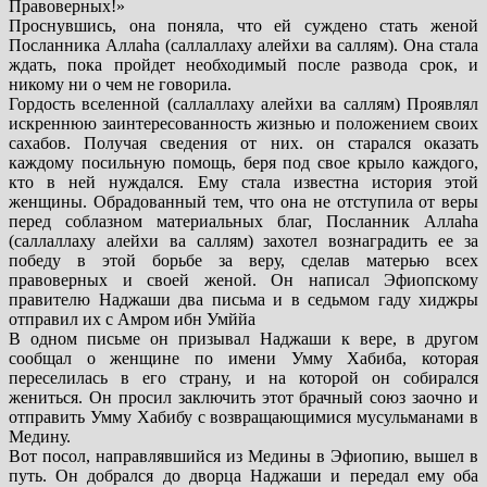
Правоверных!»
Проснувшись, она поняла, что ей суждено стать женой
Посланника Аллаhа (саллаллаху алейхи ва саллям). Она стала
ждать, пока пройдет необходимый после развода срок, и
никому ни о чем не говорила.
Гордость вселенной (саллаллаху алейхи ва саллям) Проявлял
искреннюю заинтересованность жизнью и положением своих
сахабов. Получая сведения от них. он старался оказать
каждому посильную помощь, беря под свое крыло каждого,
кто в ней нуждался. Ему стала известна история этой
женщины. Обрадованный тем, что она не отступила от веры
перед соблазном материальных благ, Посланник Аллаhа
(саллаллаху алейхи ва саллям) захотел вознаградить ее за
победу в этой борьбе за веру, сделав матерью всех
правоверных и своей женой. Он написал Эфиопскому
правителю Наджаши два письма и в седьмом гаду хиджры
отправил их с Амром ибн Умййа
В одном письме он призывал Наджаши к вере, в другом
сообщал о женщине по имени Умму Хабиба, которая
переселилась в его страну, и на которой он собирался
жениться. Он просил заключить этот брачный союз заочно и
отправить Умму Хабибу с возвращающимися мусульманами в
Медину.
Вот посол, направлявшийся из Медины в Эфиопию, вышел в
путь. Он добрался до дворца Наджаши и передал ему оба