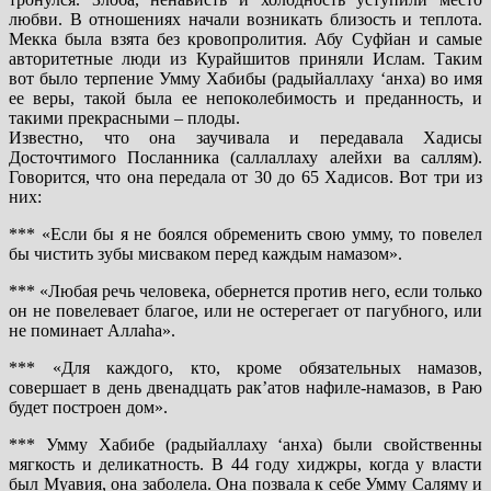
любви. В отношениях начали возникать близость и теплота.
Мекка была взята без кровопролития. Абу Суфйан и самые
авторитетные люди из Курайшитов приняли Ислам. Таким
вот было терпение Умму Хабибы (радыйаллаху ‘анха) во имя
ее веры, такой была ее непоколебимость и преданность, и
такими прекрасными – плоды.
Известно, что она заучивала и передавала Хадисы
Досточтимого Посланника (саллаллаху алейхи ва саллям).
Говорится, что она передала от 30 до 65 Хадисов. Вот три из
них:
*** «Если бы я не боялся обременить свою умму, то повелел
бы чистить зубы мисваком перед каждым намазом».
*** «Любая речь человека, обернется против него, если только
он не повелевает благое, или не остерегает от пагубного, или
не поминает Аллаhа».
*** «Для каждого, кто, кроме обязательных намазов,
совершает в день двенадцать рак’атов нафиле-намазов, в Раю
будет построен дом».
*** Умму Хабибе (радыйаллаху ‘анха) были свойственны
мягкость и деликатность. В 44 году хиджры, когда у власти
был Муавия, она заболела. Она позвала к себе Умму Саляму и