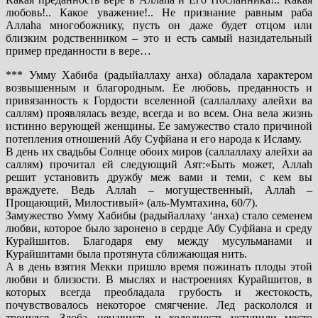
любовь!.. Какое уважение!.. Не признание равным раба
Аллаhа многобожнику, пусть он даже будет отцом или
близким родственником – это и есть самый назидательный
пример преданности в вере…
*** Умму Хабиба (радыйаллаху анха) обладала характером
возвышенным и благородным. Ее любовь, преданность и
привязанность к Гордости вселенной (саллаллаху алейхи ва
саллям) проявлялась везде, всегда и во всем. Она вела жизнь
истинно верующей женщины. Ее замужество стало причиной
потепления отношений Абу Суфйана и его народа к Исламу.
В день их свадьбы Солнце обоих миров (саллаллаху алейхи аа
саллям) прочитал ей следующий Аят:«Быть может, Аллаh
решит установить дружбу меж вами и теми, с кем вы
враждуете. Ведь Аллаh – могущественный, Аллаh –
Прощающий, Милостивый» (аль-Мумтахина, 60/7).
Замужество Умму Хабибы (радыйаллаху ‘анха) стало семенем
любви, которое было заронено в сердце Абу Суфйана и среду
Курайшитов. Благодаря ему между мусульманами и
Курайшитами была протянута сближающая нить.
А в день взятия Мекки пришло время пожинать плоды этой
любви и близости. В мыслях и настроениях Курайшитов, в
которых всегда преобладала грубость и жестокость,
почувствовалось некоторое смягчение. Лед раскололся и
тронулся. Злоба, ненависть и холодность уступили место