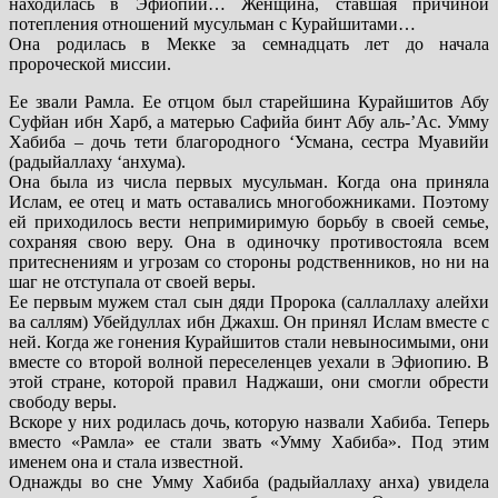
находилась в Эфиопии… Женщина, ставшая причиной
потепления отношений мусульман с Курайшитами…
Она родилась в Мекке за семнадцать лет до начала
пророческой миссии.
Ее звали Рамла. Ее отцом был старейшина Курайшитов Абу
Суфйан ибн Харб, а матерью Сафийа бинт Абу аль-’Ас. Умму
Хабиба – дочь тети благородного ‘Усмана, сестра Муавийи
(радыйаллаху ‘анхума).
Она была из числа первых мусульман. Когда она приняла
Ислам, ее отец и мать оставались многобожниками. Поэтому
ей приходилось вести непримиримую борьбу в своей семье,
сохраняя свою веру. Она в одиночку противостояла всем
притеснениям и угрозам со стороны родственников, но ни на
шаг не отступала от своей веры.
Ее первым мужем стал сын дяди Пророка (саллаллаху алейхи
ва саллям) Убейдуллах ибн Джахш. Он принял Ислам вместе с
ней. Когда же гонения Курайшитов стали невыносимыми, они
вместе со второй волной переселенцев уехали в Эфиопию. В
этой стране, которой правил Наджаши, они смогли обрести
свободу веры.
Вскоре у них родилась дочь, которую назвали Хабиба. Теперь
вместо «Рамла» ее стали звать «Умму Хабиба». Под этим
именем она и стала известной.
Однажды во сне Умму Хабиба (радыйаллаху анха) увидела