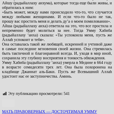
Айшу (радыйаллаху анхума), которые тогда еще были живы, и
обратилась к ним:
«Быть может, между нами происходило что-то, что случается
между любыми женщинами. И если что-то было не так,
прошу вас простить меня и делать ду’а о моем помиловании».
Айша (радыйаллаху анха) ответила на это, что все простила и
непременно будет молиться за нее. Тогда Умму Хабиба
(радыйаллаху ‘анха) сказала: «Ты успокоила меня, пусть же
Аллаh успокоит и тебя».
Она оставалась такой же любящей, искренней и учтивой даже
в самые последние мгновения своей жизни. Она стремилась
быть тактичной и благонравной всегда. И, уходя в мир иной,
сохранила эту глубину восприятия и тонкость обхождения.
Умму Хабиба (радыйаллаху ‘анха) умерла в Медине в 664 году
в возрасте семидесяти трех лет. Она была похоронена на
кладбище Джаннат аль-Баки. Пусть же Всевышний Аллаh
удостоит нас ее заступничества. Аминь.
Эту публикацию просмотрели:
541
Навигация
МАТЬ ПРАВОВЕРНЫХ — ДОСТОЧТИМАЯ УММУ