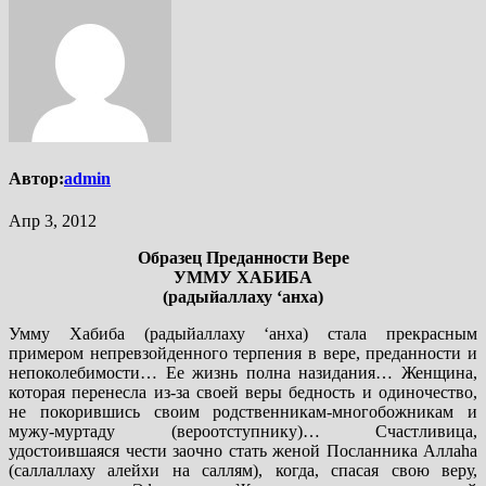
Автор:
admin
Апр 3, 2012
Образец Преданности Вере
УММУ ХАБИБА
(радыйаллаху ‘анха)
Умму Хабиба (радыйаллаху ‘анха) стала прекрасным
примером непревзойденного терпения в вере, преданности и
непоколебимости… Ее жизнь полна назидания… Женщина,
которая перенесла из-за своей веры бедность и одиночество,
не покорившись своим родственникам-многобожникам и
мужу-муртаду (вероотступнику)… Счастливица,
удостоившаяся чести заочно стать женой Посланника Аллаhа
(саллаллаху алейхи на саллям), когда, спасая свою веру,