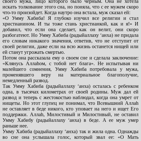
своего мужа, лицо которого было черным. Она не хотела
искать толкование этого сна, но поняла, что с ее мужем скоро
что-то произойдет. Когда наутро она встала, муж сказал ей:
«О Умму Хабиба! Я глубоко изучил все религии и стал
христианином. И ты тоже стань христианкой, как и я!» И
добавил, что если она сделает, как он велит, они скоро
разбогатеют. Но Умму Хабиба (радыйаллаху ‘анха) не придала
его словам никакого значения, ответив, что не отступит от
своей религии, даже если на всю жизнь останется нищей или
ей станут угрожать смертью.
Потом она рассказала ему о своем сне и сделала заключение:
«Клянусь Аллаhом, с тобой нет блага». Не испытывая ни
малейшего сомнения, Умму Хабиба потребовала у мужа,
променявшего веру на материальное благополучие,
немедленный развод.
Так Умму Хабиба (радыйаллаху ‘анха) осталась с ребенком
одна, в тысячах километрах от своей родины. Муж дал ей
развод и теперь с жестокостью наблюдал, когда она умрет от
нищеты. Но этот глупец не понимал, что Всевышний Аллаh
не оставляет в беде никого, кто уповает на него и ищет Его
поддержки. Аллаh, Милостивый и Милостивый, не оставил
Умму Хабибу (радыйаллаху ‘анха) в беде. А ее муж умер
раньше нее.
Умму Хабиба (радыйаллаху ‘анха) так и жила одна. Однажды
во сне она услышала голос, который звал ее: «О Мать