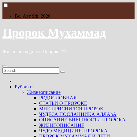
Skip
to
content
Вс. Авг 9th, 2026
Пророк Мухаммад
Жизнь последнего Пророкаﷺ
Рубрики
Жизнеописание
РОДОСЛОВНАЯ
СТАТЬИ О ПРОРОКЕ
МНЕ ПРИСНИЛСЯ ПРОРОК
ЧУДЕСА ПОСЛАННИКА АЛЛАhА
ОПИСАНИЕ ВНЕШНОСТИ ПРОРОКА
ЖИЗНЕОПИСАНИЕ
ЧУДО МЕДИЦИНЫ ПРОРОКА
ПРОРОК МУХАММАД И ДЕТИ