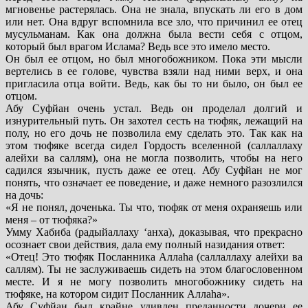
мгновенье растерялась. Она не знала, впускать ли его в дом
или нет. Она вдруг вспомнила все зло, что причинил ее отец
мусульманам. Как она должна была вести себя с отцом,
который был врагом Ислама? Ведь все это имело место.
Он был ее отцом, но был многобожником. Пока эти мысли
вертелись в ее голове, чувства взяли над ними верх, и она
пригласила отца войти. Ведь, как бы то ни было, он был ее
отцом.
Абу Суфйан очень устал. Ведь он проделал долгий и
изнурительный путь. Он захотел сесть на тюфяк, лежащий на
полу, но его дочь не позволила ему сделать это. Так как на
этом тюфяке всегда сидел Гордость вселенной (саллаллаху
алейхи ва саллям), она не могла позволить, чтобы на него
садился язычник, пусть даже ее отец. Абу Суфйан не мог
понять, что означает ее поведение, и даже немного разозлился
на дочь:
«Я не понял, доченька. Ты что, тюфяк от меня охраняешь или
меня – от тюфяка?»
Умму Хабиба (радыйаллаху ‘анха), доказывая, что прекрасно
осознает свои действия, дала ему полный назидания ответ:
«Отец! Это тюфяк Посланника Аллаhа (саллаллаху алейхи ва
саллям). Ты не заслуживаешь сидеть на этом благословенном
месте. И я не могу позволить многобожнику сидеть на
тюфяке, на котором сидит Посланник Аллаhа».
Абу Суфйан был крайне удивлен преданности дочери ее