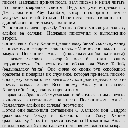
письма. Наджаши принял посла, взял письма и начал читать.
Его лицо озарилось светом. Ведь он уже встречался с
Джафаром ибн Абу Талибом, который говорил с ним о
мусульманах и об Исламе. Произнеся слова свидетельства
единобожия, он стал мусульманином.
Выполнив первую просьбу Солнца обоих миров (саллаллаху
алейхи ва саллям), Наджаши приступил к выполнению
второй.
Он послал к Умму Хабибе (радьйаллаху ‘анха) свою служанку
с письмом, в котором говорилось: «Мне велено выдать вас
замуж за Посланника Аллаhа (саллаллаху алейхи ва саллям).
Назначьте человека, который мог бы стать вашим
поручителем». Эта весть очень обрадовала Умму Хабибу
(радыйаллаху ‘анха). Она сняла со своих рук серебряные
браслеты и подарила их служанке, которая принесла письмо.
Она сразу забыла о тех невзгодах, которые пережила за это
время, воздала хвалу Всевышнему Аллаhу и назначила
Халида ибн Саида своим поручителем.
Наджаши собрал к себе мусульман и обратился к ним с речью,
выполняя возложенное на него Посланником Аллаhа
(саллаллаху алейхи ва саллям) поручение.
Потом они заключили соглашение С Халидом ибн Саидом
(радыйаллаху ‘анху) и объявили, что Умму Хабиба
(радыйаллаху ‘анха) выдается замуж за Посланника Аллаhа
(саллаллаху алейхи ва саллям) с условием выплаты махра в