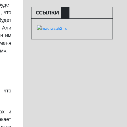
будет
ССЫЛКИ
, что
будет
а Али
ен им
 меня
м».
, что
ах и
екает