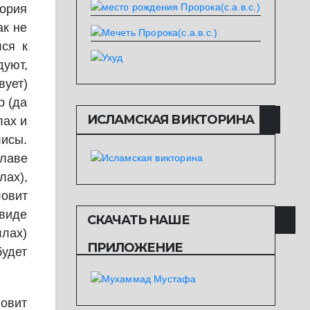
ория
ак не
лся к
дуют,
вует)
р (да
ИСЛАМСКАЯ ВИКТОРИНА
лах и
лисы.
главе
лах),
ловит
 виде
СКАЧАТЬ НАШЕ
ллах)
ПРИЛОЖЕНИЕ
будет
ловит