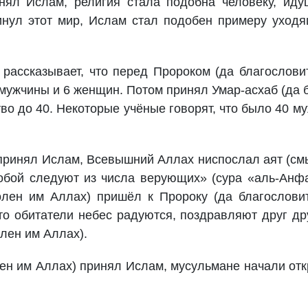
нял Ислам, религия стала подобна человеку, ид
кинул этот мир, Ислам стал подобен примеру уход
рассказывает, что перед Пророком (да благослови
 мужчины и 6 женщин. Потом принял Умар-асхаб (да 
во до 40. Некоторые учёные говорят, что было 40 м
 принял Ислам, Всевышний Аллах ниспослал аят (см
тобой следуют из числа верующих» (сура «аль-Анф
олен им Аллах) пришёл к Пророку (да благослови
что обитатели небес радуются, поздравляют друг др
лен им Аллах).
олен им Аллах) принял Ислам, мусульмане начали от