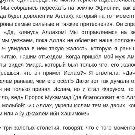
«Мы собрались переехать на землю Эфиопии, как 
(да будет доволен им Аллах), который на тот момен
ороны самые сильные и тяжкие притеснения. Он спр
: «Да, клянусь Аллахом! Мы отправляемся на з
о мы уезжаем, пока Аллах не облегчит наше положе
» Я увидела в нём такую жалость, которую я рань
 считаю, нашим отъездом. Когда пришёл мой муж Ам
ты видел Умара, который был только что, его жало
деешься, что он примет Ислам?» Я ответила: «Да
Ислам раньше, чем его осёл!» Даже вот так думали о
 не только принял Ислам, но и стал Фаруком, то
гло, ведь Пророк Мухаммад (да благословит его Ал
 мольбой: «О Аллах, укрепи Ислам тем из двоих, ко
м или Абу Джахлем ибн Хашимом!»
три золотых столетия, говорят, что с того момента