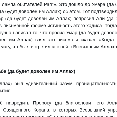
 – лампа обитателей Рая”». Это дошло до Умара (да 
а будет доволен им Аллах) об этом. Тот подтвердил
р (да будет доволен им Аллах) попросил Али (да 
в письменной форме истинность этого хадиса. Тогд
ручно написал то, что просил Умар (да будет довол
лен им Аллах) взял это письмо и сказал: «Когда
умагу, чтобы я встретился с ней с Всевышним Аллахо
ба (да будет доволен им Аллах)
ллах) был удивительный разум, проницательность
ытия.
ё навредить Пророку (да благословит его Алл
из Священного Корана, в которых Всевышний упр