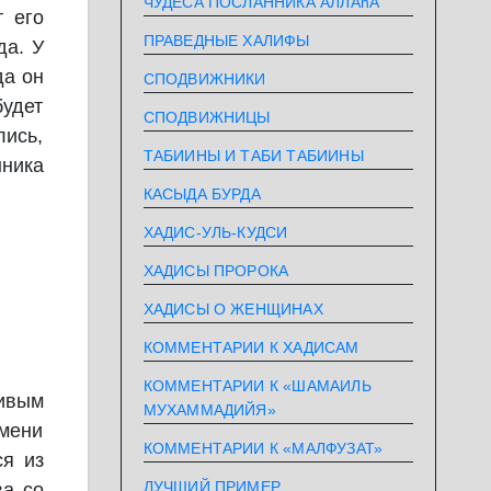
ЧУДЕСА ПОСЛАННИКА АЛЛАhА
т его
ПРАВЕДНЫЕ ХАЛИФЫ
да. У
да он
СПОДВИЖНИКИ
будет
СПОДВИЖНИЦЫ
лись,
ТАБИИНЫ И ТАБИ ТАБИИНЫ
нника
КАСЫДА БУРДА
ХАДИС-УЛЬ-КУДСИ
ХАДИСЫ ПРОРОКА
ХАДИСЫ О ЖЕНЩИНАХ
КОММЕНТАРИИ К ХАДИСАМ
КОММЕНТАРИИ К «ШАМАИЛЬ
чивым
МУХАММАДИЙЯ»
имени
КОММЕНТАРИИ К «МАЛФУЗАТ»
ся из
ЛУЧШИЙ ПРИМЕР
ва со