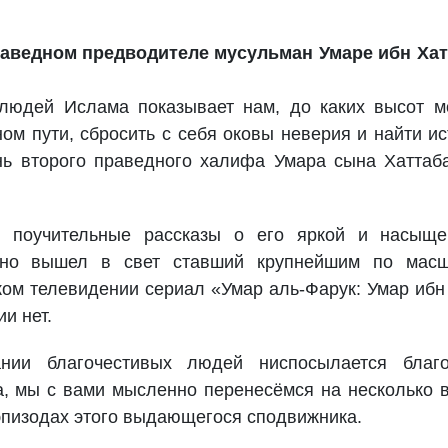
аведном предводителе мусульман Умаре ибн Хат
людей Ислама показывает нам, до каких высот м
ом пути, сбросить с себя оковы неверия и найти ис
ь второго праведного халифа Умара сына Хаттаб
 поучительные рассказы о его яркой и насыще
вно вышел в свет ставший крупнейшим по масш
ом телевидении сериал «Умар аль-Фарук: Умар ибн
и нет.
ании благочестивых людей ниспосылается благо
, мы с вами мысленно перенесёмся на несколько 
 эпизодах этого выдающегося сподвижника.