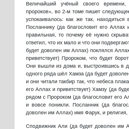
Величайший учёный своего времени,
пророков», во 2-м томе пишет следующее
успокаивалось: как же так, находиться
Посланнику (да благословит его Аллах и
правильная, то почему её нужно скрыват
ответил, что их мало и что они подвергаю
будет доволен им Аллах) поклялся Алла
приветствует) Пророком, что будет боро
Они вышли из дома и, выстроившись в дв
одного ряда шёл Хамза (да будет доволен
и они читали такбир так, что небеса пла
его Аллах и приветствует) Хамзу (да буд
рядом с Пророком (да благословит его А
и вовсе поникли. Посланник (да благос
доволен им Аллах) имя Фарук, и религия,
Сподвижник Али (да будет доволен им А