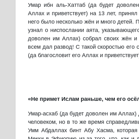
Умар ибн аль-Хаттаб (да будет доволе
Аллах и приветствует) на 13 лет, принял
него было несколько жён и много детей.
узнал о ниспослании аята, указывающего
доволен им Аллах) собрал своих жён и 
всем дал развод! С такой скоростью его
(да благословит его Аллах и приветствует
«Не примет Ислам раньше, чем его осё
Умар-асхаб (да будет доволен им Аллах)
человеком, но в то же время справедлив
Умм Абдаллах бинт Абу Хасма, которая
Мекки в Эфиопию из-за того, что, как и