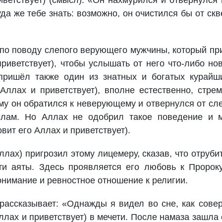
иветствует) (смысл): «Он нахмурился и отвернулся 
уда же тебе знать: возможно, он очистился бы от ск
по поводу слепого верующего мужчины, который п
приветствует), чтобы услышать от него что-либо но
пришёл также один из знатных и богатых курайш
Аллах и приветствует), вполне естественно, стре
му он обратился к неверующему и отвернулся от сл
лам. Но Аллах не одобрил такое поведение и м
вит его Аллах и приветствует).
ллах) пригрозил этому лицемеру, сказав, что отруби
ти аяты. Здесь проявляется его любовь к Пророк
понимание и ревностное отношение к религии.
 рассказывает: «Однажды я видел во сне, как сов
ллах и приветствует) в мечети. После намаза зашла