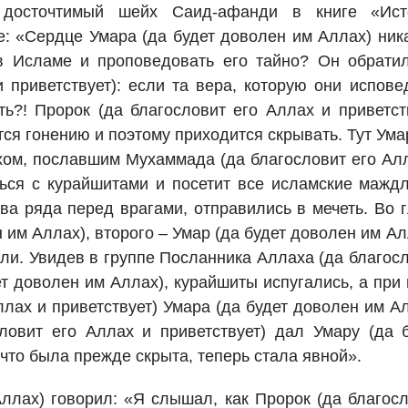
 досточтимый шейх Саид-афанди в книге «Ист
: «Сердце Умара (да будет доволен им Аллах) ник
 в Исламе и проповедовать его тайно? Он обрати
 приветствует): если та вера, которую они испове
ь?! Пророк (да благословит его Аллах и приветст
тся гонению и поэтому приходится скрывать. Тут Ума
хом, пославшим Мухаммада (да благословит его Ал
ться с курайшитами и посетит все исламские мажд
а ряда перед врагами, отправились в мечеть. Во 
 им Аллах), второго – Умар (да будет доволен им Ал
кали. Увидев в группе Посланника Аллаха (да благос
ет доволен им Аллах), курайшиты испугались, а при
ллах и приветствует) Умара (да будет доволен им А
ловит его Аллах и приветствует) дал Умару (да 
 что была прежде скрыта, теперь стала явной».
ллах) говорил: «Я слышал, как Пророк (да благос