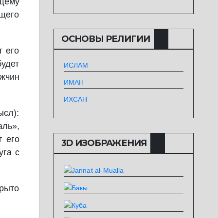
ущему
ящего
ОСНОВЫ РЕЛИГИИ
т его
будет
ИСЛАМ
ужчин
ИМАН
ИХСАН
ысл):
аль»,
т его
3D ИЗОБРАЖЕНИЯ
уга с
крыто