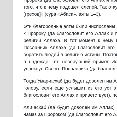
Пророка (да благословит его Аллах и пр
того, что к нему подошёл слепой. Так отк
[грехов]» (сура «Абаса», аяты 1–3).
Эти благородные аяты были ниспосланы 
к Пророку (да благословит его Аллах и 
религии Аллаха. В тот момент к нему 
Посланник Аллаха (да благословит его 
обратить людей в религию истины. Поэто
в надежде, что неверующий примет Ис
упрекнул Своего Посланника (да благосло
Тогда Умар-асхаб (да будет доволен им А
голову, если ещё услышит из его уст э
благословит его Аллах и приветствует), 
Али-асхаб (да будет доволен им Аллах)
намаз за Пророком (да благословит его А