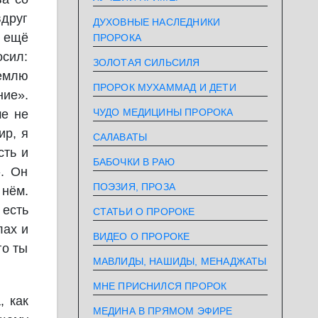
вдруг
ДУХОВНЫЕ НАСЛЕДНИКИ
т ещё
ПРОРОКА
осил:
ЗОЛОТАЯ СИЛЬСИЛЯ
емлю
ПРОРОК МУХАММАД И ДЕТИ
ние».
ЧУДО МЕДИЦИНЫ ПРОРОКА
ше не
ир, я
САЛАВАТЫ
сть и
БАБОЧКИ В РАЮ
». Он
ПОЭЗИЯ, ПРОЗА
 нём.
 есть
СТАТЬИ О ПРОРОКЕ
лах и
ВИДЕО О ПРОРОКЕ
го ты
МАВЛИДЫ, НАШИДЫ, МЕНАДЖАТЫ
МНЕ ПРИСНИЛСЯ ПРОРОК
, как
МЕДИНА В ПРЯМОМ ЭФИРЕ