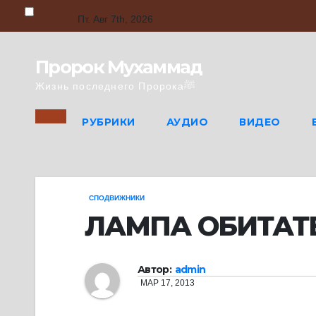
Skip
to
Пт. Авг 7th, 2026
content
Пророк Мухаммад
Жизнь последнего Пророкаﷺ
РУБРИКИ
АУДИО
ВИДЕО
СПОДВИЖНИКИ
ЛАМПА ОБИТАТ
Автор:
admin
МАР 17, 2013