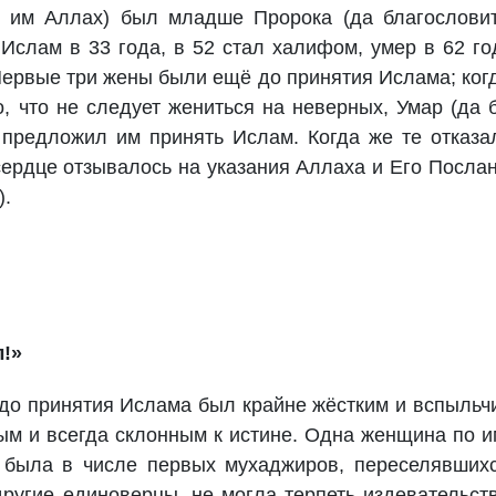
н им Аллах) был младше Пророка (да благослови
 Ислам в 33 года, в 52 стал халифом, умер в 62 го
 Первые три жены были ещё до принятия Ислама; ког
, что не следует жениться на неверных, Умар (да 
предложил им принять Ислам. Когда же те отказа
 сердце отзывалось на указания Аллаха и Его Посла
).
л!»
 до принятия Ислама был крайне жёстким и вспыль
ым и всегда склонным к истине. Одна женщина по 
 была в числе первых мухаджиров, переселявших
 другие единоверцы, не могла терпеть издевательст