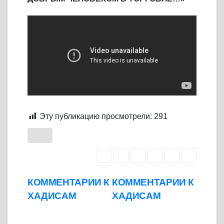
Эту публикацию просмотрели:
291
Навигация
КОММЕНТАРИИ К
КОММЕНТАРИИ К
ХАДИСАМ
ХАДИСАМ
по