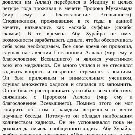
доволен им Аллаh) перебрался в Медину и целых
четыре года проживал в мечети Пророка Мухаммада
(мир ему и благословение Всевышнего).
Сподвижники, проживавшие в те годы в данной
мечети, назывались как «асхаба суффы» (сахабы
скамьи). В те времена Абу Хурайра не имел
возможности зарабатывать деньги, чтобы обеспечивать
себя всем необходимым. Все свое время он проводил,
слушая наставления Посланника Аллаха (мир ему и
благословение Всевышнего) и являлся участником
всех его меджлисов. Он много учился и не стеснялся
задавать вопросы и искренне стремился к знаниям.
Он был прилежным и внимательным учеником,
слушал множество хадисов и старался их запомнить.
Он не боялся расспрашивать у сахаба о всех событиях,
связанных с Пророком Аллаха (мир ему и
благословение Всевышнего). Помимо этого он мог
говорить об этом с каждым встречным и вести
научные беседы. Потому-то он обладал наибольшим
количеством хадисов. Он не успокаивался пока не
доходил да смысла сообщенного хадиса. Абу Хурайра
любил уверенно повторять: «Мне известно все, о чем