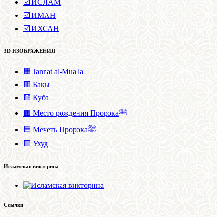
☑️ ИСЛАМ
☑️ ИМАН
☑️ ИХСАН
3D ИЗОБРАЖЕНИЯ
🟧 Jannat al-Mualla
🟥 Бакы
🟨 Куба
🟫 Место рождения Пророкаﷺ
🟦 Мечеть Пророкаﷺ
🟩 Ухуд
Исламская викторина
Ссылки