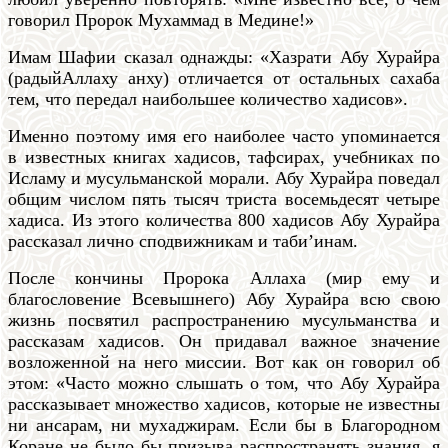
говорил Пророк Мухаммад в Медине!»
Имам Шафии сказал однажды: «Хазрати Абу Хурайра
(радыйАллаху анху) отличается от остальных сахаба
тем, что передал наибольшее количество хадисов».
Именно поэтому имя его наиболее часто упоминается
в известных книгах хадисов, тафсирах, учебниках по
Исламу и мусульманской морали. Абу Хурайра поведал
общим числом пять тысяч триста восемьдесят четыре
хадиса. Из этого количества 800 хадисов Абу Хурайра
рассказал лично сподвижникам и таби’инам.
После кончины Пророка Аллаха (мир ему и
благословение Всевышнего) Абу Хурайра всю свою
жизнь посвятил распространению мусульманства и
рассказам хадисов. Он придавал важное значение
возложенной на него миссии. Вот как он говорил об
этом: «Часто можно слышать о том, что Абу Хурайра
рассказывает множество хадисов, которые не известны
ни ансарам, ни мухаджирам. Если бы в Благородном
Коране не было бы призыва распространять знания, я