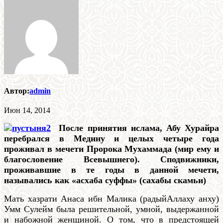
Автор:
admin
Июн 14, 2014
После принятия ислама, Абу Хурайра
перебрался в Медину и целых четыре года
проживал в мечети Пророка Мухаммада (мир ему и
благословение Всевышнего). Сподвижники,
проживавшие в те годы в данной мечети,
назывались как «асхаба суффы» (сахабы скамьи)
Мать хазрати Анаса ибн Малика (радыйАллаху анху)
Умм Сулейм была решительной, умной, выдержанной
и набожной женщиной. О том, что в предстоящей