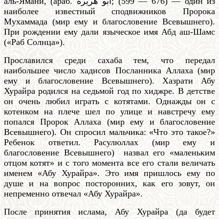
аль-Ямани, (араб. أبو هريرة‎‎; (599 — 676) — один из
наиболее известный сподвижников Пророка
Мухаммада (мир ему и благословение Всевышнего).
При рождении ему дали языческое имя Абд аш-Шамс
(«Раб Солнца»).
Прославился среди сахаба тем, что передал
наибольшее число хадисов Посланника Аллаха (мир
ему и благословение Всевышнего). Хазрати Абу
Хурайра родился на седьмой год по хиджре. В детстве
он очень любил играть с котятами. Однажды он с
котенком на плече шел по улице и навстречу ему
попался Пророк Аллаха (мир ему и благословение
Всевышнего). Он спросил мальчика: «Что это такое?»
Ребенок ответил. Расулюллах (мир ему и
благословение Всевышнего) назвал его «маленьким
отцом котят» и с того момента все его стали величать
именем «Абу Хурайра». Это имя пришлось ему по
душе и на вопрос посторонних, как его зовут, он
непременно отвечал «Абу Хурайра».
После принятия ислама, Абу Хурайра (да будет