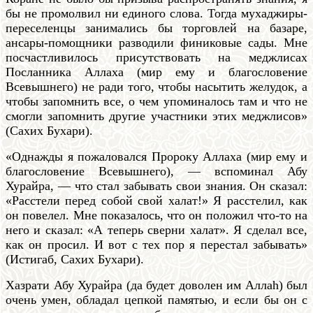
бы не промолвил ни единого слова. Тогда мухаджиры-
переселенцы занимались бы торговлей на базаре,
ансары-помощники разводили финиковые сады. Мне
посчастливилось присутствовать на меджлисах
Посланника Аллаха (мир ему и благословение
Всевышнего) не ради того, чтобы насытить желудок, а
чтобы запомнить все, о чем упоминалось там и что не
смогли запомнить другие участники этих меджлисов»
(Сахих Бухари).
«Однажды я пожаловался Пророку Аллаха (мир ему и
благословение Всевышнего), — вспоминал Абу
Хурайра, — что стал забывать свои знания. Он сказал:
«Расстели перед собой свой халат!» Я расстелил, как
он повелел. Мне показалось, что он положил что-то на
него и сказал: «А теперь сверни халат». Я сделал все,
как он просил. И вот с тех пор я перестал забывать»
(Истигаб, Сахих Бухари).
Хазрати Абу Хурайра (да будет доволен им Аллаh) был
очень умен, обладал цепкой памятью, и если бы он с