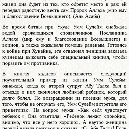
жизни она будет из тех, кто обретет место в раю ей
передал радостную весть сам Пророк Аллаха (мир ему
и благословение Всевышнего). (Аль Асаба)
Во время битвы при Ухуде Умм Сулейм снабжала
водой сражающихся сподвижников Посланника
Аллаха (мир ему и благословение Всевышнего) и
воинов, а также оказывала помощь раненым. Готовясь
к войне при Хунейне, эта отважная женщина заказала
кузнецам выковать себе специальный кинжал, чтобы
поразить им противника.
В книгах хадисов описывается следующий
поучительный пример из жизни Умм Сулейм:
однажды, когда ее второй супруг Абу Талха был в
отъезде и них скончался любимый ребенок, который
долго болел. По возвращении из поездки мужа, для
того, чтобы не огорчать его, Умм Сулейм встретила его
приветливо. На вопрос мужа: «Как себя чувствует
ребенок!» Она ответила: «Ребенок лежит спокойно,
видимо, что все у него хорошо». А наутро женщина
первой начала разговор и сказала: «О, Абу Талха! Если