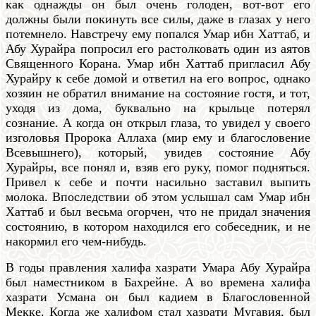
как однажды он был очень голоден, вот-вот его
должны были покинуть все силы, даже в глазах у него
потемнело. Навстречу ему попался Умар ибн Хаттаб, и
Абу Хурайра попросил его растолковать один из аятов
Священного Корана. Умар ибн Хаттаб пригласил Абу
Хурайру к себе домой и ответил на его вопрос, однако
хозяин не обратил внимание на состояние гостя, и тот,
уходя из дома, буквально на крыльце потерял
сознание. А когда он открыл глаза, то увидел у своего
изголовья Пророка Аллаха (мир ему и благословение
Всевышнего), который, увидев состояние Абу
Хурайры, все понял и, взяв его руку, помог подняться.
Привел к себе и почти насильно заставил выпить
молока. Впоследствии об этом услышал сам Умар ибн
Хаттаб и был весьма огорчен, что не придал значения
состоянию, в котором находился его собеседник, и не
накормил его чем-нибудь.
В годы правления халифа хазрати Умара Абу Хурайра
был наместником в Бахрейне. А во времена халифа
хазрати Усмана он был кадием в Благословенной
Мекке. Когда же халифом стал хазрати Мугавия, был