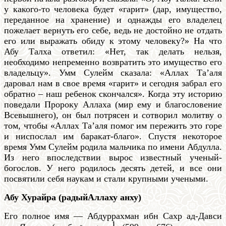
у какого-то человека будет «гарит» (дар, имущество,
переданное на хранение) и однажды его владелец
пожелает вернуть его себе, ведь не достойно не отдать
его или выражать обиду к этому человеку?» На что
Абу Талха ответил: «Нет, так делать нельзя,
необходимо непременно возвратить это имущество его
владельцу». Умм Сулейм сказала: «Аллах Та’аля
даровал нам в свое время «гарит» и сегодня забрал его
обратно – наш ребенок скончался». Когда эту историю
поведали Пророку Аллаха (мир ему и благословение
Всевышнего), он был потрясен и сотворил молитву о
том, чтобы «Аллах Та’аля помог им пережить это горе
и ниспослал им баракат-благо». Спустя некоторое
время Умм Сулейм родила мальчика по имени Абдулла.
Из него впоследствии вырос известный ученый-
богослов. У него родилось десять детей, и все они
посвятили себя наукам и стали крупными учеными.
Абу Хурайра (радыйАллаху анху)
Его полное имя — Абдуррахман ибн Сахр ад-Давси