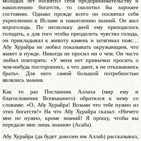
молодых лет посвятил себя предпринимательству и
накоплению богатств, то сколотил бы хорошее
состояние. Однако прежде всего он посвятил себя
укреплению в Исламе и накоплению знаний. Он жил
впроголодь. По нескольку дней ему приходилось
голодать, а для того чтобы преодолеть чувство голода,
он прикладывал к животу камень и затягивал пояс…
Абу Хурайра не любил показывать окружающим, что
живет в нужде. Никогда не просил ни о чем. Он часто
любил повторять: «У меня нет привычки просить о
чем-нибудь посторонних, а что дают, я не отказываюсь
брать». Для него самой большой потребностью
являлись знания.
Как то раз Посланник Аллаха (мир ему и
благословение Всевышнего) обратился к нему со
словами: «О, Абу Хурайра! Возьми что тебе нужно из
этих богатств!» На что Абу Хурайра сказал: «Ничего
мне не нужно, кроме знаний! Я прошу, чтобы вы
передали мне лишь знания» (Асаба).
Абу Хурайра (да будет доволен им Аллаh) рассказывал,