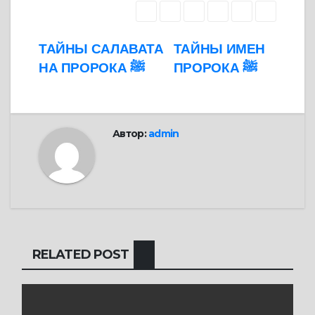
Навигация
ТАЙНЫ САЛАВАТА
ТАЙНЫ ИМЕН
ПРОРОКА ﷺ
НА ПРОРОКА ﷺ
по
записям
Автор:
admin
RELATED POST