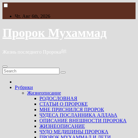
Skip
to
content
Чт. Авг 6th, 2026
Пророк Мухаммад
Жизнь последнего Пророкаﷺ
Рубрики
Жизнеописание
РОДОСЛОВНАЯ
СТАТЬИ О ПРОРОКЕ
МНЕ ПРИСНИЛСЯ ПРОРОК
ЧУДЕСА ПОСЛАННИКА АЛЛАhА
ОПИСАНИЕ ВНЕШНОСТИ ПРОРОКА
ЖИЗНЕОПИСАНИЕ
ЧУДО МЕДИЦИНЫ ПРОРОКА
ПРОРОК МУХАММАД И ДЕТИ