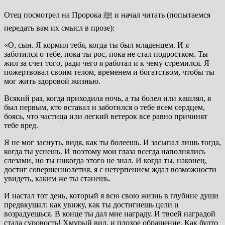
Отец посмотрел на Пророка ﷺ и начал читать (попытаемся
передать вам их смысл в прозе):
«О, сын. Я кормил тебя, когда ты был младенцем. И я
заботился о тебе, пока ты рос, пока не стал подростком. Ты
жил за счет того, ради чего я работал и к чему стремился. Я
пожертвовал своим телом, временем и богатством, чтобы ты
мог жить здоровой жизнью.
Всякий раз, когда приходила ночь, а ты болел или кашлял, я
был первым, кто вставал и заботился о тебе всем сердцем,
боясь, что частица или легкий ветерок все равно причинят
тебе вред.
Я не мог заснуть, видя, как ты болеешь. И засыпал лишь тогда,
когда ты уснешь. И поэтому мои глаза всегда наполнялись
слезами, но ты никогда этого не знал. И когда ты, наконец,
достиг совершеннолетия, я с нетерпением ждал возможности
увидеть, каким же ты станешь.
И настал тот день, который я всю свою жизнь в глубине души
предвкушал: как увижу, как ты достигнешь цели и
возрадуешься. В конце ты дал мне награду. И твоей наградой
стала суровость! Хмурый вид, и плохое обращение. Как будто