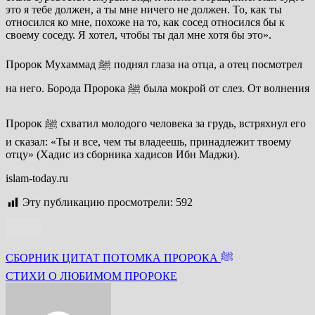
это я тебе должен, а ты мне ничего не должен. То, как ты
относился ко мне, похоже на то, как сосед относился бы к
своему соседу. Я хотел, чтобы ты дал мне хотя бы это».
Пророк Мухаммад ﷺ поднял глаза на отца, а отец посмотрел
на него. Борода Пророка ﷺ была мокрой от слез. От волнения
Пророк ﷺ схватил молодого человека за грудь, встряхнул его
и сказал: «Ты и все, чем ты владеешь, принадлежит твоему
отцу» (Хадис из сборника хадисов Ибн Маджи).
islam-today.ru
Эту публикацию просмотрели:
592
Навигация
СБОРНИК ЦИТАТ ПОТОМКА ПРОРОКА ﷺ
по
СТИХИ О ЛЮБИМОМ ПРОРОКЕ
записям