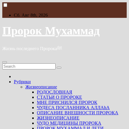
Skip
to
content
Сб. Авг 8th, 2026
Пророк Мухаммад
Жизнь последнего Пророкаﷺ
Рубрики
Жизнеописание
РОДОСЛОВНАЯ
СТАТЬИ О ПРОРОКЕ
МНЕ ПРИСНИЛСЯ ПРОРОК
ЧУДЕСА ПОСЛАННИКА АЛЛАhА
ОПИСАНИЕ ВНЕШНОСТИ ПРОРОКА
ЖИЗНЕОПИСАНИЕ
ЧУДО МЕДИЦИНЫ ПРОРОКА
ПРОРОК МУХАММАД И ДЕТИ