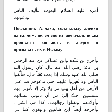
أمره عليه السلام البعوث بتأليف الناس
ودعوتهم
Посланник Аллаха, солляллаху алейхи
ва саллям, велел своим военачальникам
проявлять мягкость к людям и
призывать их к Исламу
وأخرج بن مَنْده وابن عساكر عن عبد الرحمن
بن عائذ رضي الله عنه قال: كان رسول الله
صلى الله عليه وسلم إذا بعث بَعْثاً قال: «تألَّفوا
الناس ولا تُغيروا عليهم حتى تدعوهم فما على
الأرض من أهل بيتِ مر ولا وَبَر إلا تأتوني بهم
مسلمين أحبّ إليّ من أن تأتوني بنسائهم
وأولادهم وتقتلوا رجالهم». كذا في الكنز .
وأخرجه أيضاً ابن شاهين والبغوي كما في