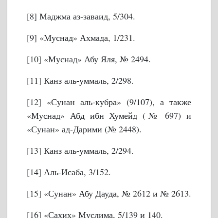
[8] Маджма аз-заваид, 5/304.
[9] «Муснад» Ахмада, 1/231.
[10] «Муснад» Абу Яля, № 2494.
[11] Канз аль-уммаль, 2/298.
[12] «Сунан аль-кубра» (9/107), а также
«Муснад» Абд ибн Хумейд (№ 697) и
«Сунан» ад-Дарими (№ 2448).
[13] Канз аль-уммаль, 2/294.
[14] Аль-Исаба, 3/152.
[15] «Сунан» Абу Дауда, № 2612 и № 2613.
[16] «Сахих» Муслима, 5/139 и 140.