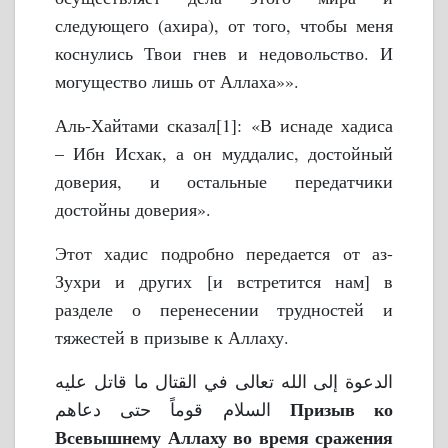
следующего (ахира), от того, чтобы меня
коснулись Твои гнев и недовольство. И
могущество лишь от Аллаха»».
Аль-Хайтами сказал[1]: «В иснаде хадиса
– Ибн Исхак, а он муддалис, достойный
доверия, и остальные передатчики
достойны доверия».
Этот хадис подробно передается от аз-
Зухри и других [и встретится нам] в
разделе о перенесении трудностей и
тяжестей в призыве к Аллаху.
الدعوة إلى الله تعالى في القتال ما قاتل عليه
Призыв ко
السلام قوماً حتى دعاهم
Всевышнему Аллаху во время сражения