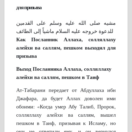
для призыва
مشيه صلى الله عليه وسلم على القدمين
للدعوة خروجه عليه السلام ماشياً إلى الطائف
Как Посланник Аллаха, солляллаху
алейхи ва саллям, пешком выходил для
призыва
Выход Посланника Аллаха, солляллаху
алейхи ва саллям, пешком в Таиф
Ат-Табарани передает от Абдуллаха ибн
Джафара, да будет Аллах доволен ими
обоими: «Когда умер Абу Талиб, Пророк,
солляллаху алейхи ва саллям, вышел
пешком в Таиф, призывая к Исламу, но
они не ответили ему, и он вернулся