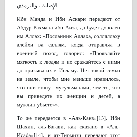
الإِصابة ، والترمذي .
Ибн Манда и Ибн Аскари передают от
Абдур-Рахмана ибн Аиза, да будет доволен
им Аллах: «Посланник Аллаха, солляллаху
алейхи ва саллям, когда отправлял в
военный поход, говорил: «Проявляйте
мягкость к людям и не сражайтесь с ними
до призыва их к Исламу. Нет такой семьи
на земле, чтобы мне меньше нравилось,
что они станут мусульманами, чем то, что
вы приведете их женщин и детей, а
мужчин убьете»».
То же передается в «Аль-Канз»[13]. Ибн
Шахин, аль-Багави, как сказано в «Аль-
Исаба»[14], и ат-Тирмизи передают этот