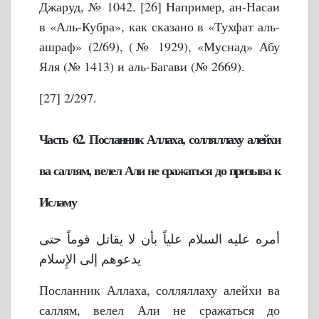
Джаруд, № 1042.
[26] Например, ан-Насаи
в «Аль-Кубра», как сказано в «Тухфат аль-
ашраф» (2/69), (№ 1929), «Муснад» Абу
Яля (№ 1413) и аль-Багави (№ 2669).
[27] 2/297.
Часть 62. Посланник Аллаха, солляллаху алейхи
ва саллям, велел Али не сражаться до призыва к
Исламу
أمره عليه السلام علياً بأن لا يقاتل قوماً حتى
يدعوهم إلى الإِسلام
Посланник Аллаха, солляллаху алейхи ва
саллям, велел Али не сражаться до