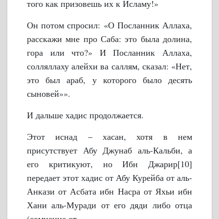
того как призовешь их к Исламу!»
Он потом спросил: «О Посланник Аллаха,
расскажи мне про Саба: это была долина,
гора или что?» И Посланник Аллаха,
солляллаху алейхи ва саллям, сказал: «Нет,
это был араб, у которого было десять
сыновей»».
И дальше хадис продолжается.
Этот иснад – хасан, хотя в нем
присутствует Абу Джунаб аль-Кальби, а
его критикуют, но Ибн Джарир[10]
передает этот хадис от Абу Курейба от аль-
Анкази от Асбата ибн Насра от Яхьи ибн
Хани аль-Муради от его дяди либо отца
(сомнение от