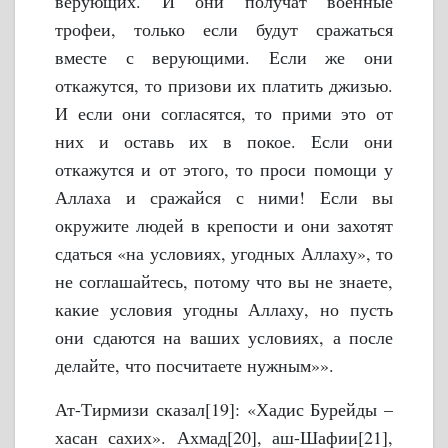
верующих. И они получат военные
трофеи, только если будут сражаться
вместе с верующими. Если же они
откажутся, то призови их платить джизью.
И если они согласятся, то прими это от
них и оставь их в покое. Если они
откажутся и от этого, то проси помощи у
Аллаха и сражайся с ними! Если вы
окружите людей в крепости и они захотят
сдаться «на условиях, угодных Аллаху», то
не соглашайтесь, потому что вы не знаете,
какие условия угодны Аллаху, но пусть
они сдаются на ваших условиях, а после
делайте, что посчитаете нужным»».
Ат-Тирмизи сказал[19]: «Хадис Бурейды –
хасан сахих». Ахмад[20], аш-Шафии[21],