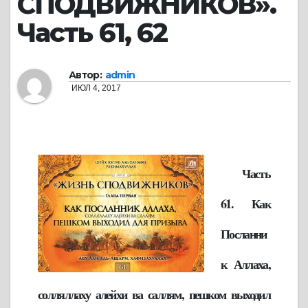
СПОДВИЖНИКОВ».
Часть 61, 62
Автор:
admin
ИЮЛ 4, 2017
Часть
61. Как
Посланни
к Аллаха,
солляллаху алейхи ва саллям, пешком выходил