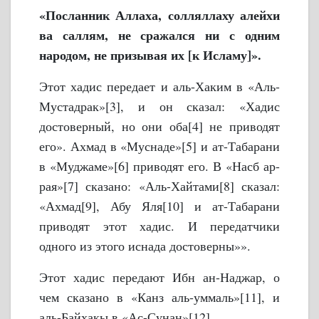
«Посланник Аллаха, солляллаху алейхи
ва саллям, не сражался ни с одним
народом, не призывая их [к Исламу]».
Этот хадис передает и аль-Хаким в «Аль-
Мустадрак»[3], и он сказал: «Хадис
достоверный, но они оба[4] не приводят
его». Ахмад в «Муснаде»[5] и ат-Табарани
в «Муджаме»[6] приводят его. В «Насб ар-
рая»[7] сказано: «Аль-Хайтами[8] сказал:
«Ахмад[9], Абу Яля[10] и ат-Табарани
приводят этот хадис. И передатчики
одного из этого иснада достоверны»».
Этот хадис передают Ибн ан-Наджар, о
чем сказано в «Канз аль-уммаль»[11], и
аль-Байхакы в «Ас-Сунан»[12].