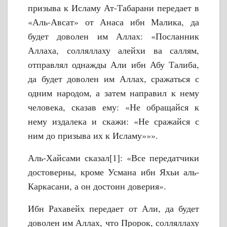
призыва к Исламу Ат-Табарани передает в
«Аль-Авсат» от Анаса ибн Малика, да
будет доволен им Аллах: «Посланник
Аллаха, солляллаху алейхи ва саллям,
отправлял однажды Али ибн Абу Талиба,
да будет доволен им Аллах, сражаться с
одним народом, а затем направил к нему
человека, сказав ему: «Не обращайся к
нему издалека и скажи: «Не сражайся с
ним до призыва их к Исламу»»».
Аль-Хайсами сказал[1]: «Все передатчики
достоверны, кроме Усмана ибн Яхьи аль-
Каркасани, а он достоин доверия».
Ибн Рахавейх передает от Али, да будет
доволен им Аллах, что Пророк, солляллаху