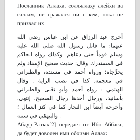
Посланник Аллаха, солляллаху алейхи ва
саллам, не сражался ни с кем, пока не
призвал их
أخرج عبد الرزاق عن ابن عباس رضي الله
عنهما: ما قاتل رسول الله صلى الله عليه
وسلم قوماً حتى دعاهم. وكذلك رواه الحاكم
في المستدرك وقال: حديث صحيح الإِسناد ولم
يخرِّجاه؛ ورواه أحمد في مسنده، والطبراني
في معجمه. كذا في نصب الراية . وقال
الهيثمي : رواه أحمد وأبو يَعْلى والطبراني
بأسانيد، ورجال أحدها رجال الصحيح. إنتهى.
وأخرجه أيضاً ابن النجار كما في كنز العمال ؛
والبيهقي في سننه .
Абдур-Раззак[2] передает от Ибн Аббаса,
да будет доволен ими обоими Аллах: