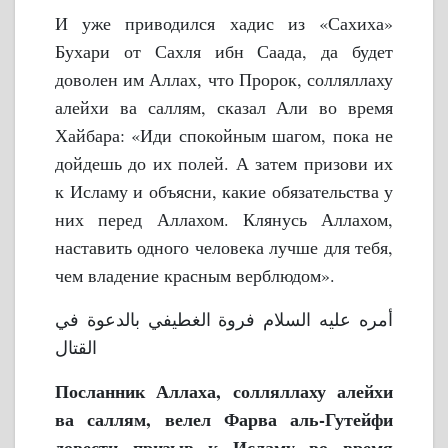
И уже приводился хадис из «Сахиха»
Бухари от Сахля ибн Саада, да будет
доволен им Аллах, что Пророк, солляллаху
алейхи ва саллям, сказал Али во время
Хайбара: «Иди спокойным шагом, пока не
дойдешь до их полей. А затем призови их
к Исламу и объясни, какие обязательства у
них перед Аллахом. Клянусь Аллахом,
наставить одного человека лучше для тебя,
чем владение красным верблюдом».
أمره عليه السلام فروة الغطيفي بالدعوة في
القتال
Посланник Аллаха, солляллаху алейхи
ва саллям, велел Фарва аль-Гутейфи
довести призыв к Исламу во время