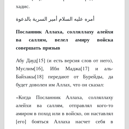
хадис.
أمره عليه السلام أمير السرية بالدعوة
Посланник Аллаха, солляллаху алейхи
ва саллям, велел амиру войска
совершать призыв
Абу Дауд[15] (и есть версия слов от него),
Муслим[16], Ибн Маджа[17] и аль-
Байхакы[18] передают от Бурейды, да
будет доволен им Аллах, что он сказал:
«Когда Посланник Аллаха, солляллаху
алейхи ва саллям, отправлял кого-то
амиром в поход или в войско, он наставлял
[его] бояться Аллаха насчет себя в