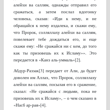
алейхи ва саллям, однажды отправил его
сражаться, а затем послал вдогонку
человека, сказав: «Иди к нему, и не
обращайся к нему издалека, и скажи ему,
что Пророк, солляллаху алейхи ва саллям,
повелевает тебе дождаться его, и еще
скажи ему: «Не сражайся ни с кем, до того
как ты призовешь их к Исламу»». Это
передается в «Канз аль-уммаль»[2].
Абдур-Раззак[3] передает от Али, да будет
доволен им Аллах, что Пророк, солляллаху
алейхи ва саллям, посылая его в сражение,
сказал: «Не сражайся с людьми, пока не
призовешь их к Исламу», – о чем сказано в
«Насб ар-рая»[4].