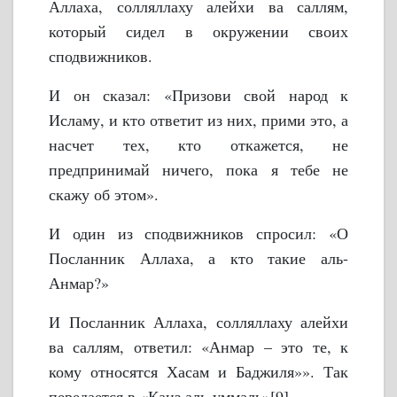
Аллаха, солляллаху алейхи ва саллям,
который сидел в окружении своих
сподвижников.
И он сказал: «Призови свой народ к
Исламу, и кто ответит из них, прими это, а
насчет тех, кто откажется, не
предпринимай ничего, пока я тебе не
скажу об этом».
И один из сподвижников спросил: «О
Посланник Аллаха, а кто такие аль-
Анмар?»
И Посланник Аллаха, солляллаху алейхи
ва саллям, ответил: «Анмар – это те, к
кому относятся Хасам и Баджиля»». Так
передается в «Канз аль-уммаль»[9].