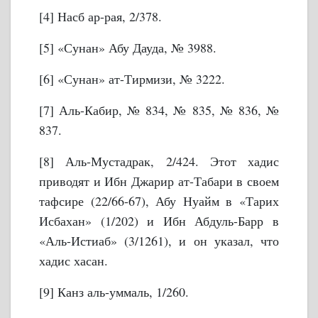
[4] Насб ар-рая, 2/378.
[5] «Сунан» Абу Дауда, № 3988.
[6] «Сунан» ат-Тирмизи, № 3222.
[7] Аль-Кабир, № 834, № 835, № 836, №
837.
[8] Аль-Мустадрак, 2/424. Этот хадис
приводят и Ибн Джарир ат-Табари в своем
тафсире (22/66-67), Абу Нуайм в «Тарих
Исбахан» (1/202) и Ибн Абдуль-Барр в
«Аль-Истиаб» (3/1261), и он указал, что
хадис хасан.
[9] Канз аль-уммаль, 1/260.