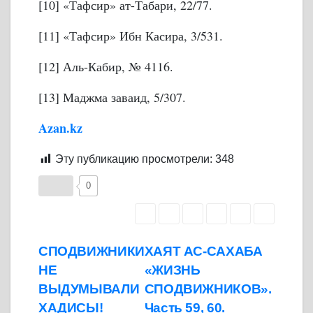
[10] «Тафсир» ат-Табари, 22/77.
[11] «Тафсир» Ибн Касира, 3/531.
[12] Аль-Кабир, № 4116.
[13] Маджма заваид, 5/307.
Azan.kz
Эту публикацию просмотрели:
348
0
Навигация
СПОДВИЖНИКИ
ХАЯТ АС-САХАБА
НЕ
«ЖИЗНЬ
по
ВЫДУМЫВАЛИ
СПОДВИЖНИКОВ».
ХАДИСЫ!
Часть 59, 60.