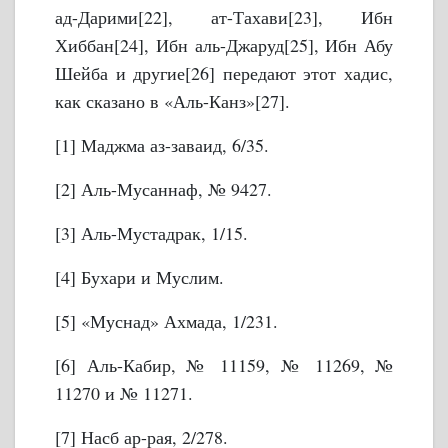
ад-Дарими[22], ат-Тахави[23], Ибн
Хиббан[24], Ибн аль-Джаруд[25], Ибн Абу
Шейба и другие[26] передают этот хадис,
как сказано в «Аль-Канз»[27].
[1] Маджма аз-заваид, 6/35.
[2] Аль-Мусаннаф, № 9427.
[3] Аль-Мустадрак, 1/15.
[4] Бухари и Муслим.
[5] «Муснад» Ахмада, 1/231.
[6] Аль-Кабир, № 11159, № 11269, №
11270 и № 11271.
[7] Насб ар-рая, 2/278.