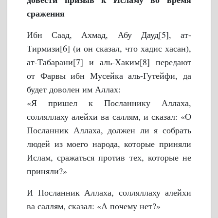
сражения
Ибн Саад, Ахмад, Абу Дауд[5], ат-
Тирмизи[6] (и он сказал, что хадис хасан),
ат-Табарани[7] и аль-Хаким[8] передают
от Фарвы ибн Мусейка аль-Гутейфи, да
будет доволен им Аллах:
«Я пришел к Посланнику Аллаха,
солляллаху алейхи ва саллям, и сказал: «О
Посланник Аллаха, должен ли я собрать
людей из моего народа, которые приняли
Ислам, сражаться против тех, которые не
приняли?»
И Посланник Аллаха, солляллаху алейхи
ва саллям, сказал: «А почему нет?»