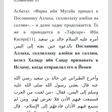
Асбата): «Фарва ибн Мусейк пришел к
Посланнику Аллаха, солляллаху алейхи ва
саллям», – и далее хадис продолжается. То
же в приводится в «Тафсире» Ибн
Касира[11].
أمره عليه السلام خالد بن سعيد
Посланник
بالدعوة حين بعثه إلى اليمن
Аллаха, солляллаху алейхи ва саллям,
велел Халиду ибн Саиду призывать к
Исламу, когда отправлял его в Йемен
وأخرج الطبراني عن خالد بن سعيد رضي الله
عنه قال: بعثني رسول الله صلى الله عليه
وسلم إلى اليمن، فقال: «من لقيت من العرب
فسمعت فيهم الأذن فلا تعرِض لهم، ومن لم
تسمع فيهم الأذان فادعهُم إلى الإِسلام». قال