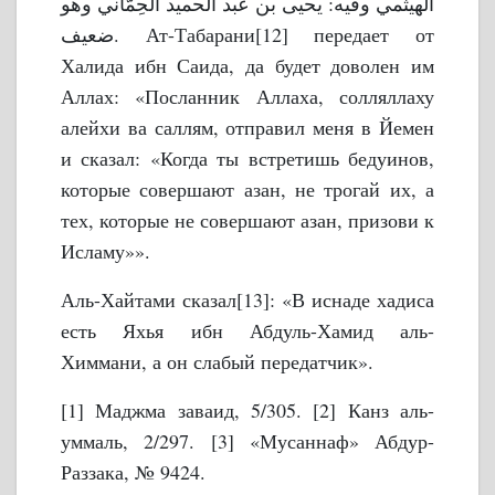
الهيثمي وفيه: يحيى بن عبد الحميد الحِمَّاني وهو
ضعيف.
Ат-Табарани[12] передает от
Халида ибн Саида, да будет доволен им
Аллах:
«Посланник Аллаха, солляллаху
алейхи ва саллям, отправил меня в Йемен
и сказал: «Когда ты встретишь бедуинов,
которые совершают азан, не трогай их, а
тех, которые не совершают азан, призови к
Исламу»».
Аль-Хайтами сказал[13]: «В иснаде хадиса
есть Яхья ибн Абдуль-Хамид аль-
Химмани, а он слабый передатчик».
[1] Маджма заваид, 5/305.
[2] Канз аль-
уммаль, 2/297.
[3] «Мусаннаф» Абдур-
Раззака, № 9424.