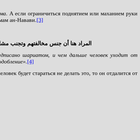
яма
. А если ограничиться поднятием или маханием руки
имам ан-Навави.
[3]
المراد هنا أن جنس مخالفتهم وتجنب مشاب
едписано шариатом, и чем дальше человек уходит от
одобление».
[4]
ловек будет стараться не делать это, то он отдалится от