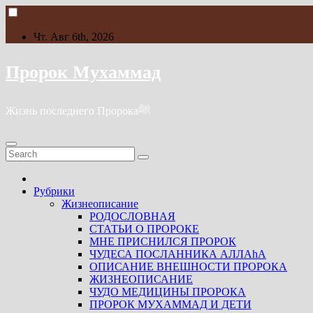
Skip
to
content
Чт. Авг 6th, 2026
Пророк Мухаммад
Жизнь последнего Пророкаﷺ
Рубрики
Жизнеописание
РОДОСЛОВНАЯ
СТАТЬИ О ПРОРОКЕ
МНЕ ПРИСНИЛСЯ ПРОРОК
ЧУДЕСА ПОСЛАННИКА АЛЛАhА
ОПИСАНИЕ ВНЕШНОСТИ ПРОРОКА
ЖИЗНЕОПИСАНИЕ
ЧУДО МЕДИЦИНЫ ПРОРОКА
ПРОРОК МУХАММАД И ДЕТИ