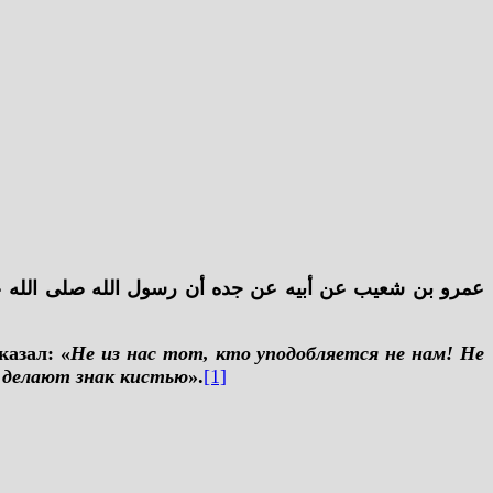
عمرو بن شعيب عن أبيه عن جده أن رسول الله صلى الله عليه 
казал: «
Не из нас тот, кто уподобляется не нам! Не
е делают знак кистью
».
[1]