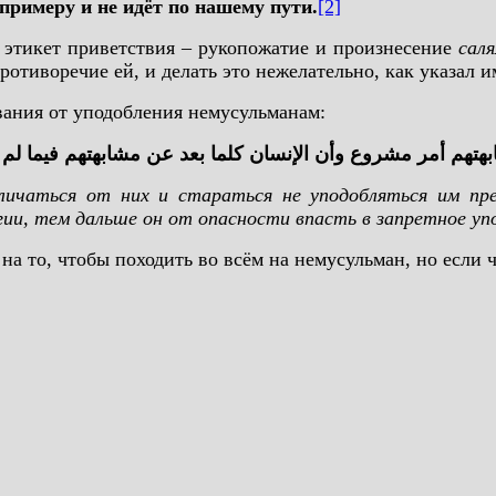
 примеру и не идёт по нашему пути.
[2]
 этикет приветствия – рукопожатие и произнесение
сал
противоречие ей, и делать это нежелательно, как указал 
ания от уподобления немусульманам:
هتهم أمر مشروع وأن الإنسان كلما بعد عن مشابهتهم فيما لم 
личаться от них и стараться не уподобляться им пр
игии, тем дальше он от опасности впасть в запретное уп
на то, чтобы походить во всём на немусульман, но если че