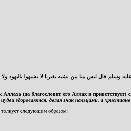
وسلم قال ليس منا من تشبه بغيرنا لا تشبهوا باليهود ولا با
 Аллаха (да благословит его Аллах и приветствует) с
 иудеи здороваются, делая знак пальцами, а христиан
е толкует следующим образом: