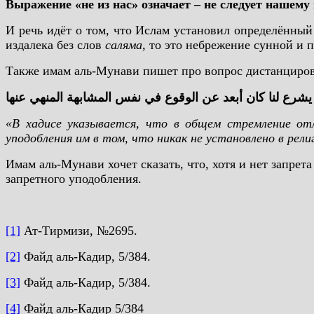
Выражение «не из нас» означает – не следует нашему
И речь идёт о том, что Ислам установил определённый
издалека без слов
саляма
, то это небрежение сунной и 
Также имам аль-Мунави пишет про вопрос дистанциров
يشرع لنا كان أبعد عن الوقوع في نفس المشابهة المنهي عنها
«В хадисе указывается, что в общем стремление от
уподобления им в том, что никак не установлено в рел
Имам аль-Мунави хочет сказать, что, хотя и нет запрета 
запретного уподобления.
[1]
Ат-Тирмизи, №2695.
[2]
Файд аль-Кадир, 5/384.
[3]
Файд аль-Кадир, 5/384.
[4]
Файд аль-Кадир 5/384