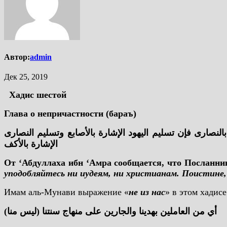
Автор:
admin
Дек 25, 2019
Хадис шестой
Глава о непричастности (бараъ)
لنصارى فإن تسليم اليهود الإشارة بالأصابع وتسليم النصارى
الإشارة بالأكف
От ‘Абдуллаха ибн ‘Амра сообщается, что Посланник
уподобляйтесь ни иудеям, ни христианам. Поистине,
Имам аль-Мунави выражение «
не из нас
» в этом хадис
(ليس منا) أي من العاملين بهدينا والجارين على منهاج سنتنا